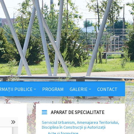
RMAȚII PUBLICE
PROGRAM
GALERIE
CONTACT
APARAT DE SPECIALITATE
Serviciul Urbanism, Amenajarea Teritoriului,
Disciplina în Construcții și Autorizații
Acte și formulare