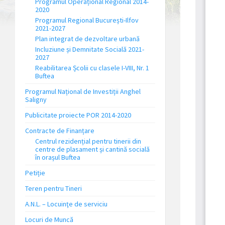
Programul Operațional Regional 2014-
2020
Programul Regional București-Ilfov
2021-2027
Plan integrat de dezvoltare urbană
Incluziune și Demnitate Socială 2021-
2027
Reabilitarea Școlii cu clasele I-VIII, Nr. 1
Buftea
Programul Național de Investiții Anghel
Saligny
Publicitate proiecte POR 2014-2020
Contracte de Finanțare
Centrul rezidențial pentru tinerii din
centre de plasament și cantină socială
în orașul Buftea
Petiție
Teren pentru Tineri
A.N.L. – Locuinţe de serviciu
Locuri de Muncă