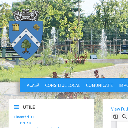
ACASĂ
CONSILIUL LOCAL
COMUNICATE
IMPO
UTILE
View Ful
Finanțări U.E.
P.N.R.R.