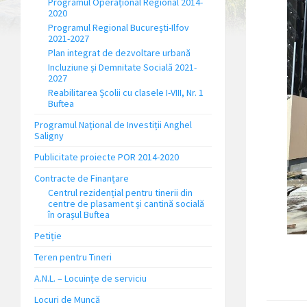
Programul Operațional Regional 2014-
2020
Programul Regional București-Ilfov
2021-2027
Plan integrat de dezvoltare urbană
Incluziune și Demnitate Socială 2021-
2027
Reabilitarea Școlii cu clasele I-VIII, Nr. 1
Buftea
Programul Național de Investiții Anghel
Saligny
Publicitate proiecte POR 2014-2020
Contracte de Finanțare
Centrul rezidențial pentru tinerii din
centre de plasament și cantină socială
în orașul Buftea
Petiție
Teren pentru Tineri
A.N.L. – Locuinţe de serviciu
Locuri de Muncă