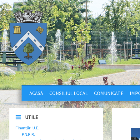
ACASĂ
CONSILIUL LOCAL
COMUNICATE
IMPO
UTILE
Finanțări U.E.
P.N.R.R.