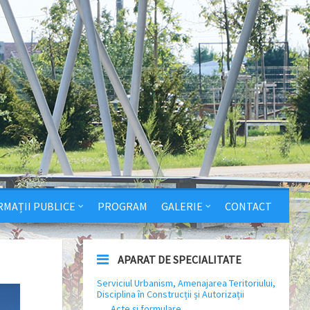
RMAȚII PUBLICE
PROGRAM
GALERIE
CONTACT
APARAT DE SPECIALITATE
Serviciul Urbanism, Amenajarea Teritoriului,
Disciplina în Construcții și Autorizații
Acte și formulare