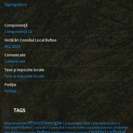
fiipregatit.ro
Componență
Componență CL
Hotărâri Consiliul Local Buftea
HCL 2023
Comunicate
Comunicate
Taxe și impozite locale
Taxe și impozite locale
Petiție
Petiție
TAGS
#PistolGheorghe
#faptenuvorbe
1 Decembrie 2018
1 Decembrie 2019
1
Decembrie Buftea
asistenta
1 iunie 2017
1 iunie 2018
8 martie buftea
anduranta ecvestra\
centrul cultural
buftea
sociala
biserica studio
campionat balcanic
canicula