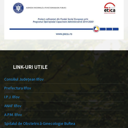
LINK-URI UTILE
Consiliul Județean Ilfov
Prefectura Ilfov
I.P.J. Ilfov
ANAF Ilfov
A.P.M. Ilfov
Spitalul de Obstetrică-Ginecologie Buftea