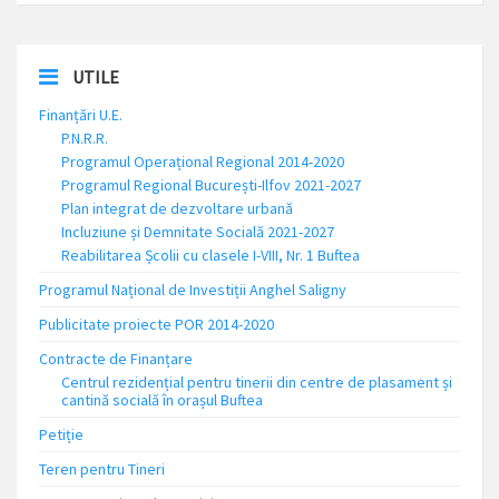
UTILE
Finanțări U.E.
P.N.R.R.
Programul Operațional Regional 2014-2020
Programul Regional București-Ilfov 2021-2027
Plan integrat de dezvoltare urbană
Incluziune și Demnitate Socială 2021-2027
Reabilitarea Școlii cu clasele I-VIII, Nr. 1 Buftea
Programul Național de Investiții Anghel Saligny
Publicitate proiecte POR 2014-2020
Contracte de Finanțare
Centrul rezidențial pentru tinerii din centre de plasament și
cantină socială în orașul Buftea
Petiție
Teren pentru Tineri