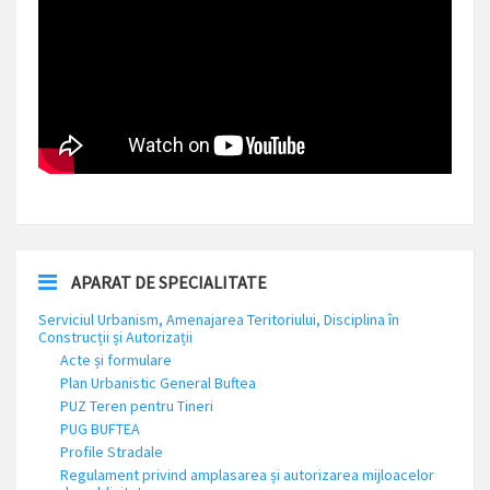
APARAT DE SPECIALITATE
Serviciul Urbanism, Amenajarea Teritoriului, Disciplina în
Construcții și Autorizații
Acte și formulare
Plan Urbanistic General Buftea
PUZ Teren pentru Tineri
PUG BUFTEA
Profile Stradale
Regulament privind amplasarea și autorizarea mijloacelor