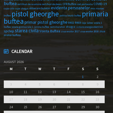
buftea
COVID-19
CFR Buftea
certificat de casatorie
certificat de deces
cod portocaliu
evidenta persoanelor
eliberare buletin
cupa csta
cupa shagya
mos nicolae
primaria
pistol gheorghe
buftea
politia locala buftea
buftea
primar pistol gheorghe
R402
R469
raja
sabie
scoala 1
shagya
buftea
scoala gimnaziala 1
scrima buftea
semimaraton
sistare energie electrică
starea civila
spclep
Vointa Buftea
ziua
ziua eroilor 2017
ziua eroilor 2018
eroilor buftea
CALENDAR
AUGUST 2026
M
T
W
T
F
S
S
1
2
3
4
5
6
7
8
9
10
11
12
13
14
15
16
17
18
19
20
21
22
23
24
25
26
27
28
29
30