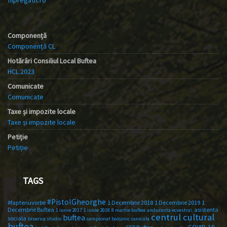
Componență
Componență CL
Hotărâri Consiliul Local Buftea
HCL 2023
Comunicate
Comunicate
Taxe și impozite locale
Taxe și impozite locale
Petiție
Petiție
TAGS
#PistolGheorghe
#faptenuvorbe
1 Decembrie 2018
1 Decembrie 2019
1
Decembrie Buftea
asistenta
1 iunie 2017
1 iunie 2018
8 martie buftea
anduranta ecvestra\
centrul cultural
buftea
sociala
biserica studio
campionat balcanic
canicula
buftea