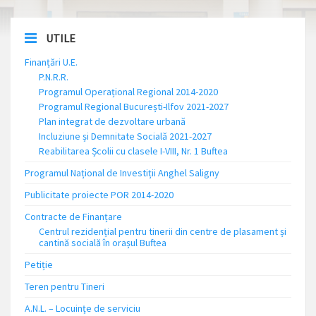
UTILE
Finanțări U.E.
P.N.R.R.
Programul Operațional Regional 2014-2020
Programul Regional București-Ilfov 2021-2027
Plan integrat de dezvoltare urbană
Incluziune și Demnitate Socială 2021-2027
Reabilitarea Școlii cu clasele I-VIII, Nr. 1 Buftea
Programul Național de Investiții Anghel Saligny
Publicitate proiecte POR 2014-2020
Contracte de Finanțare
Centrul rezidențial pentru tinerii din centre de plasament și
cantină socială în orașul Buftea
Petiție
Teren pentru Tineri
A.N.L. – Locuinţe de serviciu