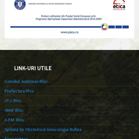
LINK-URI UTILE
Consiliul Județean Ilfov
Prefectura Ilfov
I.P.J. Ilfov
ANAF Ilfov
A.P.M. Ilfov
Spitalul de Obstetrică-Ginecologie Buftea
fiipregatit.ro