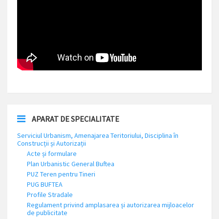
APARAT DE SPECIALITATE
Serviciul Urbanism, Amenajarea Teritoriului, Disciplina în
Construcții și Autorizații
Acte și formulare
Plan Urbanistic General Buftea
PUZ Teren pentru Tineri
PUG BUFTEA
Profile Stradale
Regulament privind amplasarea și autorizarea mijloacelor
de publicitate