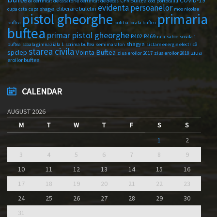
COVID-19
CFR Buftea
certificat de casatorie
certificat de deces
cod portocaliu
evidenta persoanelor
eliberare buletin
cupa csta
cupa shagya
mos nicolae
primaria
pistol gheorghe
buftea
politia locala buftea
buftea
primar pistol gheorghe
R402
R469
raja
sabie
scoala 1
shagya
buftea
scoala gimnaziala 1
scrima buftea
semimaraton
sistare energie electrică
starea civila
spclep
Vointa Buftea
ziua
ziua eroilor 2017
ziua eroilor 2018
eroilor buftea
CALENDAR
AUGUST 2026
M
T
W
T
F
S
S
1
2
3
4
5
6
7
8
9
10
11
12
13
14
15
16
17
18
19
20
21
22
23
24
25
26
27
28
29
30
31