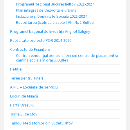
Programul Regional București-Ilfov 2021-2027
Plan integrat de dezvoltare urbană
Incluziune și Demnitate Socială 2021-2027
Reabilitarea Școlii cu clasele I-VIII, Nr. 1 Buftea
Programul Național de Investiții Anghel Saligny
Publicitate proiecte POR 2014-2020
Contracte de Finanțare
Centrul rezidențial pentru tinerii din centre de plasament și
cantină socială în orașul Buftea
Petiție
Teren pentru Tineri
A.N.L. – Locuinţe de serviciu
Locuri de Muncă
Harta Orașului
Jurnalul de Ilfov
Tabloul Mediatorilor din Județul Ilfov