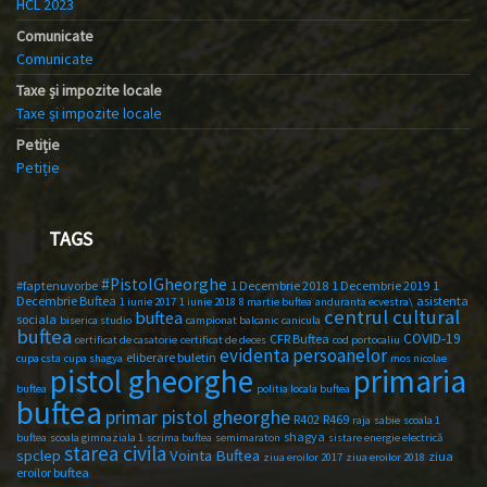
HCL 2023
Comunicate
Comunicate
Taxe și impozite locale
Taxe și impozite locale
Petiție
Petiție
TAGS
#PistolGheorghe
#faptenuvorbe
1 Decembrie 2018
1 Decembrie 2019
1
Decembrie Buftea
asistenta
1 iunie 2017
1 iunie 2018
8 martie buftea
anduranta ecvestra\
centrul cultural
buftea
sociala
biserica studio
campionat balcanic
canicula
buftea
COVID-19
CFR Buftea
certificat de casatorie
certificat de deces
cod portocaliu
evidenta persoanelor
eliberare buletin
cupa csta
cupa shagya
mos nicolae
primaria
pistol gheorghe
buftea
politia locala buftea
buftea
primar pistol gheorghe
R402
R469
raja
sabie
scoala 1
shagya
buftea
scoala gimnaziala 1
scrima buftea
semimaraton
sistare energie electrică
starea civila
spclep
Vointa Buftea
ziua
ziua eroilor 2017
ziua eroilor 2018
eroilor buftea