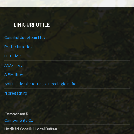
LINK-URI UTILE
Consiliul Județean Ilfov
Prefectura Ilfov
I.P.J. Ilfov
ANAF Ilfov
A.P.M. Ilfov
Spitalul de Obstetrică-Ginecologie Buftea
fiipregatit.ro
Componență
Componență CL
Hotărâri Consiliul Local Buftea