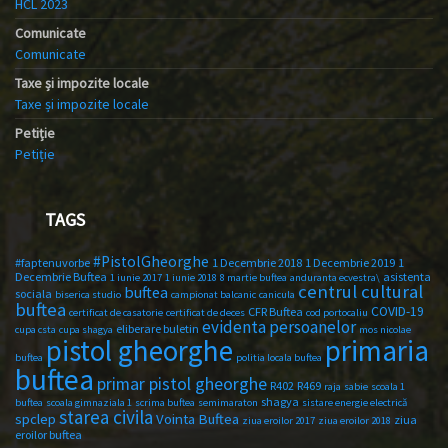
HCL 2023
Comunicate
Comunicate
Taxe și impozite locale
Taxe și impozite locale
Petiție
Petiție
TAGS
#PistolGheorghe
#faptenuvorbe
1 Decembrie 2018
1 Decembrie 2019
1
Decembrie Buftea
asistenta
1 iunie 2017
1 iunie 2018
8 martie buftea
anduranta ecvestra\
centrul cultural
buftea
sociala
biserica studio
campionat balcanic
canicula
buftea
COVID-19
CFR Buftea
certificat de casatorie
certificat de deces
cod portocaliu
evidenta persoanelor
eliberare buletin
cupa csta
cupa shagya
mos nicolae
primaria
pistol gheorghe
buftea
politia locala buftea
buftea
primar pistol gheorghe
R402
R469
raja
sabie
scoala 1
shagya
buftea
scoala gimnaziala 1
scrima buftea
semimaraton
sistare energie electrică
starea civila
spclep
Vointa Buftea
ziua
ziua eroilor 2017
ziua eroilor 2018
eroilor buftea