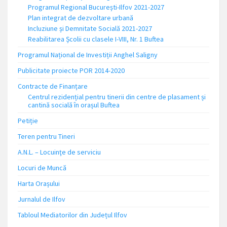
Programul Regional București-Ilfov 2021-2027
Plan integrat de dezvoltare urbană
Incluziune și Demnitate Socială 2021-2027
Reabilitarea Școlii cu clasele I-VIII, Nr. 1 Buftea
Programul Național de Investiții Anghel Saligny
Publicitate proiecte POR 2014-2020
Contracte de Finanțare
Centrul rezidențial pentru tinerii din centre de plasament și
cantină socială în orașul Buftea
Petiție
Teren pentru Tineri
A.N.L. – Locuinţe de serviciu
Locuri de Muncă
Harta Orașului
Jurnalul de Ilfov
Tabloul Mediatorilor din Județul Ilfov