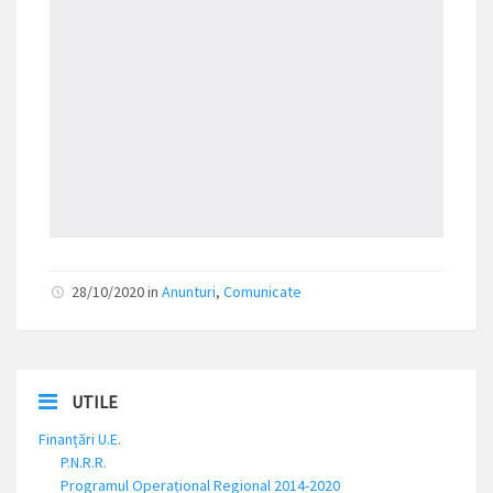
28/10/2020 in
Anunturi
,
Comunicate
UTILE
Finanțări U.E.
P.N.R.R.
Programul Operațional Regional 2014-2020