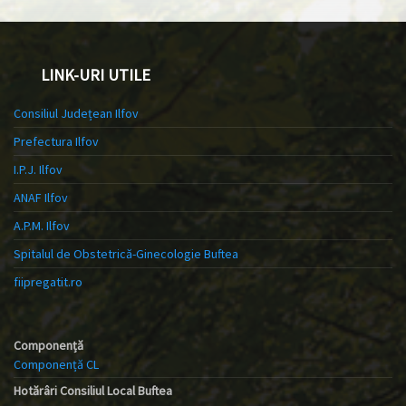
LINK-URI UTILE
Consiliul Județean Ilfov
Prefectura Ilfov
I.P.J. Ilfov
ANAF Ilfov
A.P.M. Ilfov
Spitalul de Obstetrică-Ginecologie Buftea
fiipregatit.ro
Componență
Componență CL
Hotărâri Consiliul Local Buftea