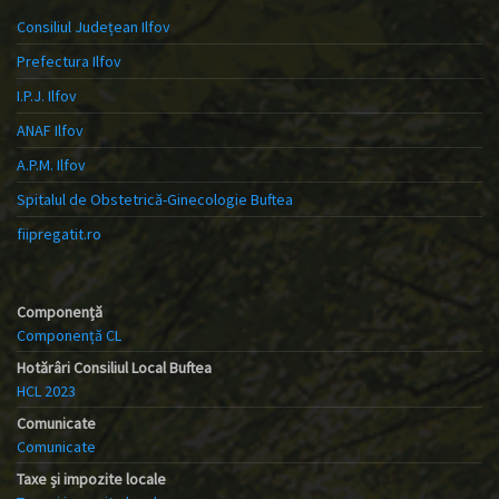
Consiliul Județean Ilfov
Prefectura Ilfov
I.P.J. Ilfov
ANAF Ilfov
A.P.M. Ilfov
Spitalul de Obstetrică-Ginecologie Buftea
fiipregatit.ro
Componență
Componență CL
Hotărâri Consiliul Local Buftea
HCL 2023
Comunicate
Comunicate
Taxe și impozite locale