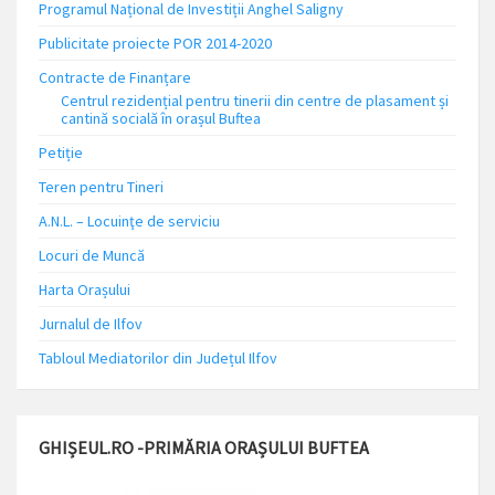
Programul Național de Investiții Anghel Saligny
Publicitate proiecte POR 2014-2020
Contracte de Finanțare
Centrul rezidențial pentru tinerii din centre de plasament și
cantină socială în orașul Buftea
Petiție
Teren pentru Tineri
A.N.L. – Locuinţe de serviciu
Locuri de Muncă
Harta Orașului
Jurnalul de Ilfov
Tabloul Mediatorilor din Județul Ilfov
GHIȘEUL.RO -PRIMĂRIA ORAȘULUI BUFTEA