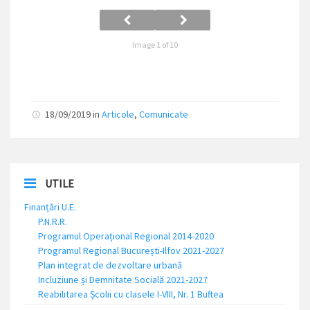
Image 1 of 10
18/09/2019 in
Articole
,
Comunicate
UTILE
Finanțări U.E.
P.N.R.R.
Programul Operațional Regional 2014-2020
Programul Regional București-Ilfov 2021-2027
Plan integrat de dezvoltare urbană
Incluziune și Demnitate Socială 2021-2027
Reabilitarea Școlii cu clasele I-VIII, Nr. 1 Buftea