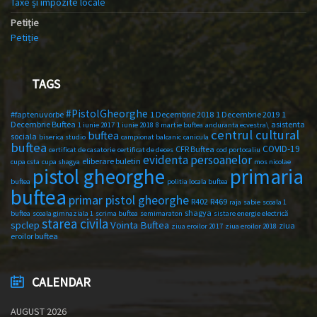
Taxe și impozite locale
Petiție
Petiție
TAGS
#PistolGheorghe
#faptenuvorbe
1 Decembrie 2018
1 Decembrie 2019
1
Decembrie Buftea
asistenta
1 iunie 2017
1 iunie 2018
8 martie buftea
anduranta ecvestra\
centrul cultural
buftea
sociala
biserica studio
campionat balcanic
canicula
buftea
COVID-19
CFR Buftea
certificat de casatorie
certificat de deces
cod portocaliu
evidenta persoanelor
eliberare buletin
cupa csta
cupa shagya
mos nicolae
primaria
pistol gheorghe
buftea
politia locala buftea
buftea
primar pistol gheorghe
R402
R469
raja
sabie
scoala 1
shagya
buftea
scoala gimnaziala 1
scrima buftea
semimaraton
sistare energie electrică
starea civila
spclep
Vointa Buftea
ziua
ziua eroilor 2017
ziua eroilor 2018
eroilor buftea
CALENDAR
AUGUST 2026