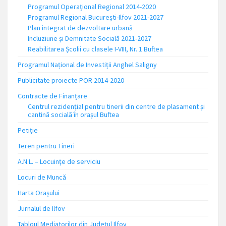
Programul Operațional Regional 2014-2020
Programul Regional București-Ilfov 2021-2027
Plan integrat de dezvoltare urbană
Incluziune și Demnitate Socială 2021-2027
Reabilitarea Școlii cu clasele I-VIII, Nr. 1 Buftea
Programul Național de Investiții Anghel Saligny
Publicitate proiecte POR 2014-2020
Contracte de Finanțare
Centrul rezidențial pentru tinerii din centre de plasament și
cantină socială în orașul Buftea
Petiție
Teren pentru Tineri
A.N.L. – Locuinţe de serviciu
Locuri de Muncă
Harta Orașului
Jurnalul de Ilfov
Tabloul Mediatorilor din Județul Ilfov