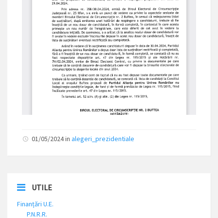
01/05/2024 in
alegeri_prezidentiale
UTILE
Finanțări U.E.
P.N.R.R.