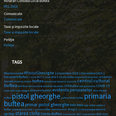
Hotărâri Consiliul Local Buftea
HCL 2023
Comunicate
Comunicate
Taxe și impozite locale
Taxe și impozite locale
Petiție
Petiție
TAGS
#PistolGheorghe
#faptenuvorbe
1 Decembrie 2018
1 Decembrie 2019
1
Decembrie Buftea
asistenta
1 iunie 2017
1 iunie 2018
8 martie buftea
anduranta ecvestra\
centrul cultural
buftea
sociala
biserica studio
campionat balcanic
canicula
buftea
COVID-19
CFR Buftea
certificat de casatorie
certificat de deces
cod portocaliu
evidenta persoanelor
eliberare buletin
cupa csta
cupa shagya
mos nicolae
primaria
pistol gheorghe
buftea
politia locala buftea
buftea
primar pistol gheorghe
R402
R469
raja
sabie
scoala 1
shagya
buftea
scoala gimnaziala 1
scrima buftea
semimaraton
sistare energie electrică
starea civila
spclep
Vointa Buftea
ziua
ziua eroilor 2017
ziua eroilor 2018