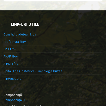
LINK-URI UTILE
Consiliul Județean Ilfov
Prefectura Ilfov
I.P.J. Ilfov
ANAF Ilfov
A.P.M. Ilfov
Spitalul de Obstetrică-Ginecologie Buftea
fiipregatit.ro
Componență
Componență CL