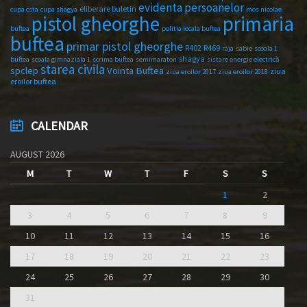
evidenta persoanelor
eliberare buletin
cupa csta
cupa shagya
mos nicolae
primaria
pistol gheorghe
buftea
politia locala buftea
buftea
primar pistol gheorghe
R402
R469
raja
sabie
scoala 1
shagya
buftea
scoala gimnaziala 1
scrima buftea
semimaraton
sistare energie electrică
starea civila
spclep
Vointa Buftea
ziua
ziua eroilor 2017
ziua eroilor 2018
eroilor buftea
CALENDAR
AUGUST 2026
M
T
W
T
F
S
S
1
2
3
4
5
6
7
8
9
10
11
12
13
14
15
16
17
18
19
20
21
22
23
24
25
26
27
28
29
30
31