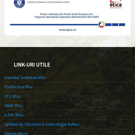
LINK-URI UTILE
Consiliul Județean Ilfov
Prefectura Ilfov
I.P.J. Ilfov
ANAF Ilfov
A.P.M. Ilfov
Spitalul de Obstetrică-Ginecologie Buftea
fiipregatit.ro