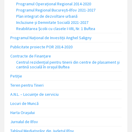
Programul Operațional Regional 2014-2020
Programul Regional București-Ilfov 2021-2027
Plan integrat de dezvoltare urbană
Incluziune și Demnitate Socială 2021-2027
Reabilitarea Școlii cu clasele I-VIII, Nr. 1 Buftea
Programul Național de Investiții Anghel Saligny
Publicitate proiecte POR 2014-2020
Contracte de Finanțare
Centrul rezidențial pentru tinerii din centre de plasament și
cantină socială în orașul Buftea
Petiție
Teren pentru Tineri
A.N.L. – Locuinţe de serviciu
Locuri de Muncă
Harta Orașului
Jurnalul de Ilfov
Tabloul Mediatorilor din Județul Ilfov