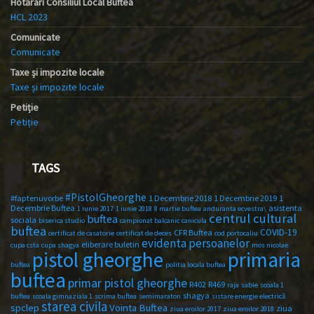
Hotărâri Consiliul Local Buftea
HCL 2023
Comunicate
Comunicate
Taxe și impozite locale
Taxe și impozite locale
Petiție
Petiție
TAGS
#PistolGheorghe
#faptenuvorbe
1 Decembrie 2018
1 Decembrie 2019
1
Decembrie Buftea
asistenta
1 iunie 2017
1 iunie 2018
8 martie buftea
anduranta ecvestra\
centrul cultural
buftea
sociala
biserica studio
campionat balcanic
canicula
buftea
COVID-19
CFR Buftea
certificat de casatorie
certificat de deces
cod portocaliu
evidenta persoanelor
eliberare buletin
cupa csta
cupa shagya
mos nicolae
primaria
pistol gheorghe
buftea
politia locala buftea
buftea
primar pistol gheorghe
R402
R469
raja
sabie
scoala 1
shagya
buftea
scoala gimnaziala 1
scrima buftea
semimaraton
sistare energie electrică
starea civila
spclep
Vointa Buftea
ziua
ziua eroilor 2017
ziua eroilor 2018