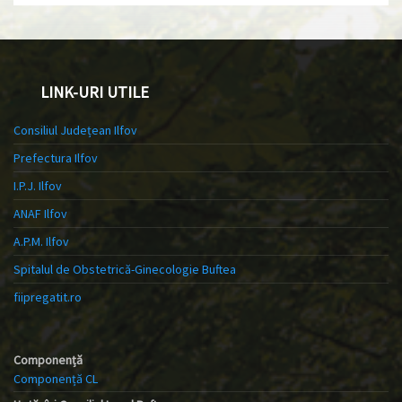
LINK-URI UTILE
Consiliul Județean Ilfov
Prefectura Ilfov
I.P.J. Ilfov
ANAF Ilfov
A.P.M. Ilfov
Spitalul de Obstetrică-Ginecologie Buftea
fiipregatit.ro
Componență
Componență CL