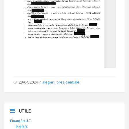
29/04/2024 in
alegeri_prezidentiale
UTILE
Finanțări U.E.
P.N.R.R.