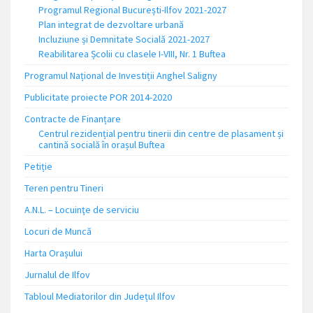
Programul Regional București-Ilfov 2021-2027
Plan integrat de dezvoltare urbană
Incluziune și Demnitate Socială 2021-2027
Reabilitarea Școlii cu clasele I-VIII, Nr. 1 Buftea
Programul Național de Investiții Anghel Saligny
Publicitate proiecte POR 2014-2020
Contracte de Finanțare
Centrul rezidențial pentru tinerii din centre de plasament și
cantină socială în orașul Buftea
Petiție
Teren pentru Tineri
A.N.L. – Locuinţe de serviciu
Locuri de Muncă
Harta Orașului
Jurnalul de Ilfov
Tabloul Mediatorilor din Județul Ilfov