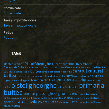
HCL 2023
Comunicate
Comunicate
Taxe și impozite locale
Taxe și impozite locale
Petiție
Petiție
TAGS
#PistolGheorghe
#faptenuvorbe
1 Decembrie 2018
1 Decembrie 2019
1
Decembrie Buftea
asistenta
1 iunie 2017
1 iunie 2018
8 martie buftea
anduranta ecvestra\
centrul cultural
buftea
sociala
biserica studio
campionat balcanic
canicula
buftea
COVID-19
CFR Buftea
certificat de casatorie
certificat de deces
cod portocaliu
evidenta persoanelor
eliberare buletin
cupa csta
cupa shagya
mos nicolae
primaria
pistol gheorghe
buftea
politia locala buftea
buftea
primar pistol gheorghe
R402
R469
raja
sabie
scoala 1
shagya
buftea
scoala gimnaziala 1
scrima buftea
semimaraton
sistare energie electrică
starea civila
spclep
Vointa Buftea
ziua
ziua eroilor 2017
ziua eroilor 2018
eroilor buftea