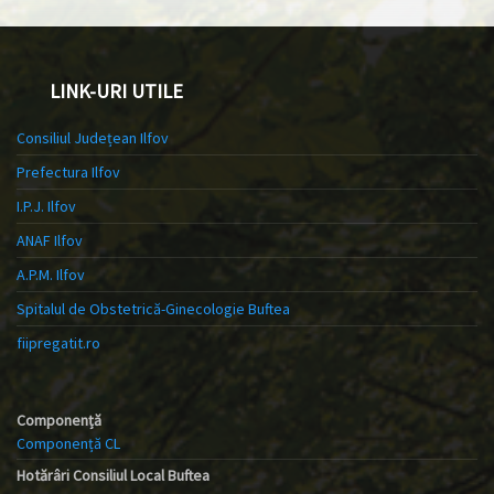
LINK-URI UTILE
Consiliul Județean Ilfov
Prefectura Ilfov
I.P.J. Ilfov
ANAF Ilfov
A.P.M. Ilfov
Spitalul de Obstetrică-Ginecologie Buftea
fiipregatit.ro
Componență
Componență CL
Hotărâri Consiliul Local Buftea