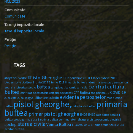
HCL 2023
Comunicate
Comunicate
Taxe și impozite locale
Taxe și impozite locale
Petiție
Petiție
TAGS
#PistolGheorghe
#faptenuvorbe
1 Decembrie 2018
1 Decembrie 2019
1
Decembrie Buftea
asistenta
1 iunie 2017
1 iunie 2018
8 martie buftea
anduranta ecvestra\
centrul cultural
buftea
sociala
biserica studio
campionat balcanic
canicula
buftea
COVID-19
CFR Buftea
certificat de casatorie
certificat de deces
cod portocaliu
evidenta persoanelor
eliberare buletin
cupa csta
cupa shagya
mos nicolae
primaria
pistol gheorghe
buftea
politia locala buftea
buftea
primar pistol gheorghe
R402
R469
raja
sabie
scoala 1
shagya
buftea
scoala gimnaziala 1
scrima buftea
semimaraton
sistare energie electrică
starea civila
spclep
Vointa Buftea
ziua
ziua eroilor 2017
ziua eroilor 2018
eroilor buftea