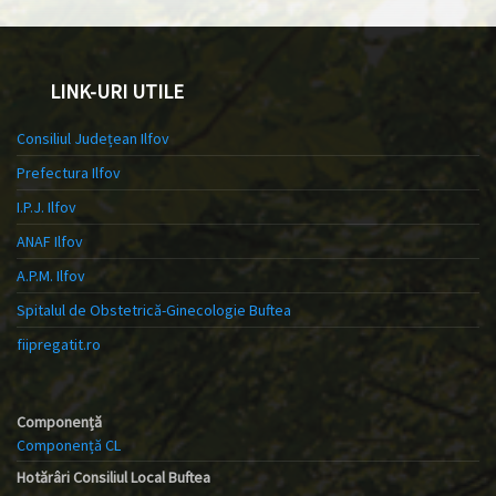
LINK-URI UTILE
Consiliul Județean Ilfov
Prefectura Ilfov
I.P.J. Ilfov
ANAF Ilfov
A.P.M. Ilfov
Spitalul de Obstetrică-Ginecologie Buftea
fiipregatit.ro
Componență
Componență CL
Hotărâri Consiliul Local Buftea