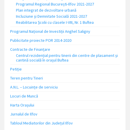
Programul Regional București-Ilfov 2021-2027
Plan integrat de dezvoltare urbană
Incluziune și Demnitate Socială 2021-2027
Reabilitarea Școlii cu clasele I-VIII, Nr. 1 Buftea
Programul Național de Investiții Anghel Saligny
Publicitate proiecte POR 2014-2020
Contracte de Finanțare
Centrul rezidențial pentru tinerii din centre de plasament și
cantină socială în orașul Buftea
Petiție
Teren pentru Tineri
A.N.L. – Locuinţe de serviciu
Locuri de Muncă
Harta Orașului
Jurnalul de Ilfov
Tabloul Mediatorilor din Județul Ilfov