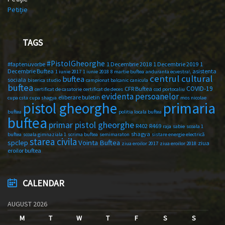
Petiție
TAGS
#PistolGheorghe
#faptenuvorbe
1 Decembrie 2018
1 Decembrie 2019
1
Decembrie Buftea
asistenta
1 iunie 2017
1 iunie 2018
8 martie buftea
anduranta ecvestra\
centrul cultural
buftea
sociala
biserica studio
campionat balcanic
canicula
buftea
COVID-19
CFR Buftea
certificat de casatorie
certificat de deces
cod portocaliu
evidenta persoanelor
eliberare buletin
cupa csta
cupa shagya
mos nicolae
primaria
pistol gheorghe
buftea
politia locala buftea
buftea
primar pistol gheorghe
R402
R469
raja
sabie
scoala 1
shagya
buftea
scoala gimnaziala 1
scrima buftea
semimaraton
sistare energie electrică
starea civila
spclep
Vointa Buftea
ziua
ziua eroilor 2017
ziua eroilor 2018
eroilor buftea
CALENDAR
AUGUST 2026
M
T
W
T
F
S
S