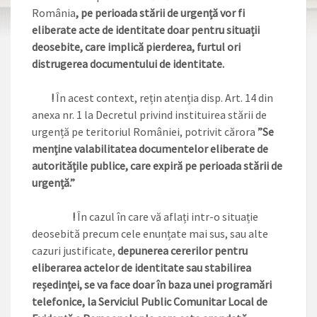
România
,
pe perioada stării de urgență vor fi
eliberate acte de identitate doar pentru situații
deosebite, care implică pierderea, furtul ori
distrugerea documentului de identitate.
!
În acest context, rețin atenția disp. Art. 14 din
anexa nr. 1 la Decretul privind instituirea stării de
urgență pe teritoriul României, potrivit cărora
”
Se
menține valabilitatea documentelor eliberate de
autoritățile publice, care expiră pe perioada stării de
urgență.”
!
În cazul în care vă aflați intr-o situație
deosebită precum cele enunțate mai sus, sau alte
cazuri justificate,
depunerea cererilor pentru
eliberarea actelor de identitate sau stabilirea
reședinței, se va face doar în baza unei programări
telefonice, la Serviciul Public Comunitar Local de