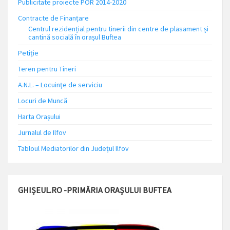
Publicitate proiecte POR 2014-2020
Contracte de Finanțare
Centrul rezidențial pentru tinerii din centre de plasament și
cantină socială în orașul Buftea
Petiție
Teren pentru Tineri
A.N.L. – Locuinţe de serviciu
Locuri de Muncă
Harta Orașului
Jurnalul de Ilfov
Tabloul Mediatorilor din Județul Ilfov
GHIȘEUL.RO -PRIMĂRIA ORAȘULUI BUFTEA