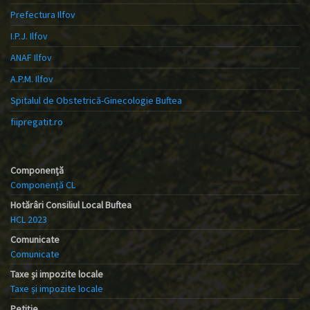
Prefectura Ilfov
I.P.J. Ilfov
ANAF Ilfov
A.P.M. Ilfov
Spitalul de Obstetrică-Ginecologie Buftea
fiipregatit.ro
Componență
Componență CL
Hotărâri Consiliul Local Buftea
HCL 2023
Comunicate
Comunicate
Taxe și impozite locale
Taxe și impozite locale
Petiție