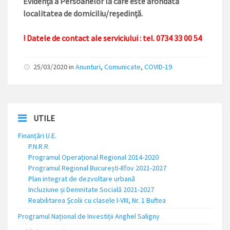
Evidență a Persoanelor la care este arondată
localitatea de domiciliu/reședință.
!
Datele de contact ale serviciului
: tel. 0734 33 00 54
25/03/2020 in
Anunturi
,
Comunicate
,
COVID-19
UTILE
Finanțări U.E.
P.N.R.R.
Programul Operațional Regional 2014-2020
Programul Regional București-Ilfov 2021-2027
Plan integrat de dezvoltare urbană
Incluziune și Demnitate Socială 2021-2027
Reabilitarea Școlii cu clasele I-VIII, Nr. 1 Buftea
Programul Național de Investiții Anghel Saligny