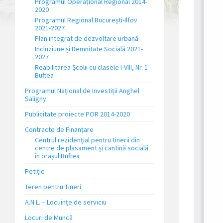
Programul Operațional Regional 2014-
2020
Programul Regional București-Ilfov
2021-2027
Plan integrat de dezvoltare urbană
Incluziune și Demnitate Socială 2021-
2027
Reabilitarea Școlii cu clasele I-VIII, Nr. 1
Buftea
Programul Național de Investiții Anghel
Saligny
Publicitate proiecte POR 2014-2020
Contracte de Finanțare
Centrul rezidențial pentru tinerii din
centre de plasament și cantină socială
în orașul Buftea
Petiție
Teren pentru Tineri
A.N.L. – Locuinţe de serviciu
Locuri de Muncă