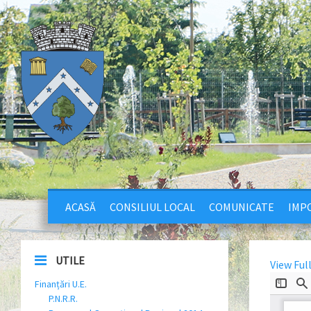
ACASĂ
CONSILIUL LOCAL
COMUNICATE
IMPO
UTILE
View Ful
Finanțări U.E.
P.N.R.R.