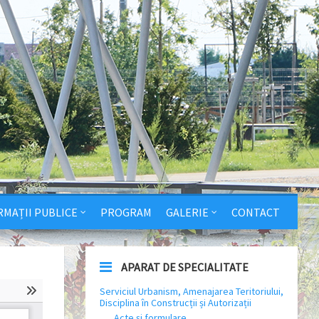
RMAȚII PUBLICE
PROGRAM
GALERIE
CONTACT
APARAT DE SPECIALITATE
Serviciul Urbanism, Amenajarea Teritoriului,
Disciplina în Construcții și Autorizații
Acte și formulare