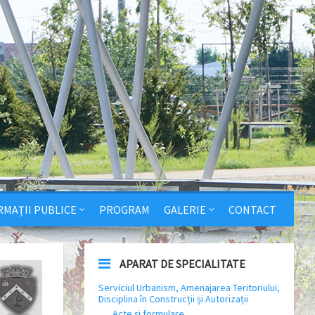
RMAȚII PUBLICE
PROGRAM
GALERIE
CONTACT
APARAT DE SPECIALITATE
Serviciul Urbanism, Amenajarea Teritoriului,
Disciplina în Construcții și Autorizații
Acte și formulare