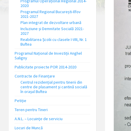
Programul Operațional Regional 2014-
2020
Programul Regional București-Ilfov
2021-2027
Plan integrat de dezvoltare urbană
Incluziune și Demnitate Socială 2021-
2027
Reabilitarea Școlii cu clasele I-VIII, Nr. 1
Buftea
Programul Național de Investiții Anghel
Saligny
Publicitate proiecte POR 2014-2020
Contracte de Finanțare
Centrul rezidențial pentru tinerii din
centre de plasament și cantină socială
în orașul Buftea
Petiție
Teren pentru Tineri
A.N.L. – Locuinţe de serviciu
Locuri de Muncă