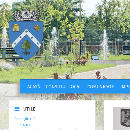
ACASĂ
CONSILIUL LOCAL
COMUNICATE
IMPO
UTILE
Finanțări U.E.
P.N.R.R.