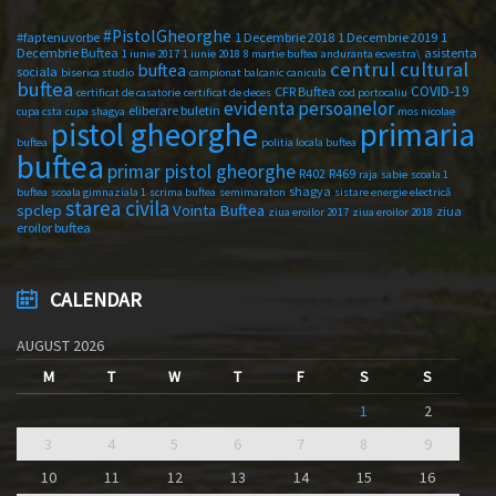
#PistolGheorghe
#faptenuvorbe
1 Decembrie 2018
1 Decembrie 2019
1
Decembrie Buftea
asistenta
1 iunie 2017
1 iunie 2018
8 martie buftea
anduranta ecvestra\
centrul cultural
buftea
sociala
biserica studio
campionat balcanic
canicula
buftea
COVID-19
CFR Buftea
certificat de casatorie
certificat de deces
cod portocaliu
evidenta persoanelor
eliberare buletin
cupa csta
cupa shagya
mos nicolae
primaria
pistol gheorghe
buftea
politia locala buftea
buftea
primar pistol gheorghe
R402
R469
raja
sabie
scoala 1
shagya
buftea
scoala gimnaziala 1
scrima buftea
semimaraton
sistare energie electrică
starea civila
spclep
Vointa Buftea
ziua
ziua eroilor 2017
ziua eroilor 2018
eroilor buftea
CALENDAR
AUGUST 2026
M
T
W
T
F
S
S
1
2
3
4
5
6
7
8
9
10
11
12
13
14
15
16