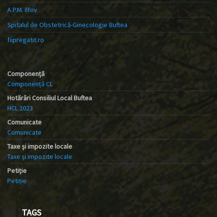
A.P.M. Ilfov
Spitalul de Obstetrică-Ginecologie Buftea
fiipregatit.ro
Componență
Componență CL
Hotărâri Consiliul Local Buftea
HCL 2023
Comunicate
Comunicate
Taxe și impozite locale
Taxe și impozite locale
Petiție
Petiție
TAGS