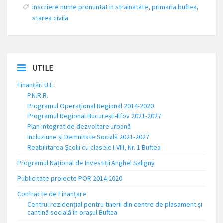
inscriere nume pronuntat in strainatate
,
primaria buftea
,
starea civila
UTILE
Finanțări U.E.
P.N.R.R.
Programul Operațional Regional 2014-2020
Programul Regional București-Ilfov 2021-2027
Plan integrat de dezvoltare urbană
Incluziune și Demnitate Socială 2021-2027
Reabilitarea Școlii cu clasele I-VIII, Nr. 1 Buftea
Programul Național de Investiții Anghel Saligny
Publicitate proiecte POR 2014-2020
Contracte de Finanțare
Centrul rezidențial pentru tinerii din centre de plasament și
cantină socială în orașul Buftea