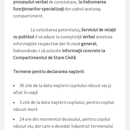
procesului-verbal
de constatare,
la îndrumarea
funcţionarilor specializaţi
din cadrul aceluiaş
compartiment.
La solicitarea petentului
, Serviciul de relaţii
cu publicul
îi va aduce la cunoştinţă
verbal
acestuia
informaţiile respective dar în mod
general
,
îndrumându-l să solicite
informaţii concrete la
Compartimentul de Stare Civilă
.
Termene pentru declararea naşterii
:
30 zile de la data naşterii copilului născut viu şi
aflat în viaţă
3 zile de la data naşterii copilului, pentru copilul
născut mort
24 ore din momentul decesului, pentru copilul
născut viu, dar care a decedat înăuntrul termenului