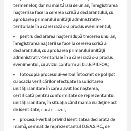
termenelor, dar nu mai târziu de un an, înregistrarea
naşterii se face la cererea scrisă a declarantului, cu
aprobarea primarului unității administrativ-
teritoriale în a cărei rază s-a produs evenimentul;
pentru declararea nașterii după trecerea unui an,
înregistrarea naşterii se face la cererea scrisă a
declarantului, cu aprobarea primarului unității
administrativ-teritoriale în a cărei rază s-a produs
evenimentul, cu avizul conform al D.J.E.P.ILFOV.;
fotocopia procesului-verbal întocmit de polițist
cu ocazia verificărilor efectuate la solicitarea
unității sanitare în care a avut loc nașterea,
certificată pentru conformitate de reprezentantul
unității sanitare, în situația când mama nu deține act
de identitate
, dacă e cazul;
procesul-verbal privind identitatea declarată de
mamă, semnat de reprezentantul D.G.A.S.P.C., de