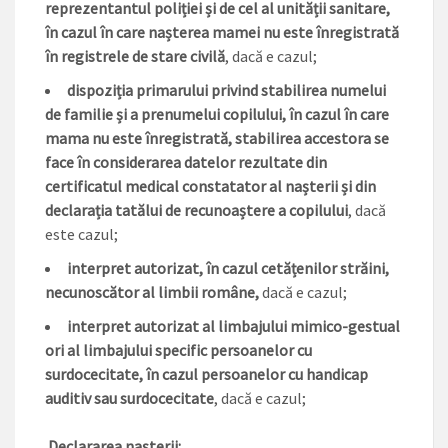
reprezentantul poliției și de cel al unității sanitare,
în cazul în care nașterea mamei nu este înregistrată
în registrele de stare civilă
, dacă e cazul;
dispoziția primarului privind stabilirea numelui
de familie și a prenumelui copilului, în cazul în care
mama nu este înregistrată, stabilirea accestora se
face în considerarea datelor rezultate din
certificatul medical constatator al nașterii și din
declarația tatălui de recunoaștere a copilului
, dacă
este cazul;
interpret autorizat, în cazul cetățenilor străini,
necunoscător al limbii române,
dacă e cazul;
interpret autorizat al limbajului mimico-gestual
ori al limbajului specific persoanelor cu
surdocecitate, în cazul persoanelor cu handicap
auditiv sau surdocecitate
, dacă e cazul;
Declararea naşterii: