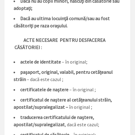
Dacă nu au copii minori, născuţi din căsătorie sau
adoptaţi;
Dac
ă au ultima locuinţă comună/sau au fost
căsătoriţi pe raza oraşului.
ACTE NECESARE PENTRU DESFACEREA
CĂSĂTORIEI :
actele de identitate
– în original;
paşaport, original, valabil, pentru cetăţeanul
străin
– dacă este cazul ;
certificatele de naştere
– în original ;
certificatul de naştere al cetăţeanului străin,
apostilat/supralegalizat –
în original ;
traducerea certificatului de naştere,
apostilat/supralegalizat
, dacă este cazul;
certificatul de căsătorie
– în original;