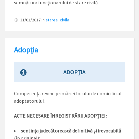
semnătura funcţionarului de stare civilă.
31/01/2017
in
starea_civila
Adopția
ADOPȚIA
Competenţa revine primăriei locului de domiciliu al
adoptatorului.
ACTE NECESARE ÎNREGISTRĂRII ADOPŢIEI
:
sentinţa judecătorească definitivă şi irevocabilă
(în original);