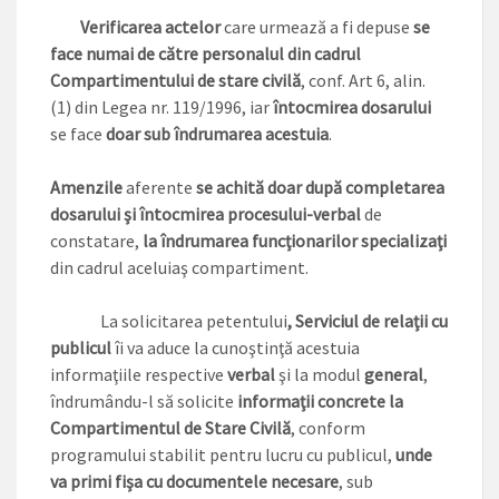
Verificarea actelor
care urmează a fi depuse
se
face numai de către personalul din cadrul
Compartimentului de stare civilă
, conf. Art 6, alin.
(1) din Legea nr. 119/1996, iar
întocmirea dosarului
se face
doar sub îndrumarea acestuia
.
Amenzile
aferente
se achită doar după completarea
dosarului şi întocmirea procesului-verbal
de
constatare,
la îndrumarea funcţionarilor specializaţi
din cadrul aceluiaş compartiment.
La solicitarea petentului
, Serviciul de relaţii cu
publicul
îi va aduce la cunoştinţă acestuia
informaţiile respective
verbal
şi la modul
general
,
îndrumându-l să solicite
informaţii concrete la
Compartimentul de Stare Civilă
, conform
programului stabilit pentru lucru cu publicul,
unde
va primi fişa cu documentele necesare
, sub