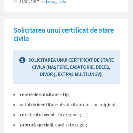
31/01/2017
in
starea_civila
Solicitarea unui certificat de stare
civila
SOLICITAREA UNUI CERTIFICAT DE STARE
CIVILĂ (NAŞTERE, CĂSĂTORIE, DECES,
DIVORȚ, EXTRAS MULTILINGV):
cerere de solicitare – tip
;
actul de identitate
al solicitantului – în original;
certificatul vechi
– în original ;
procură specială,
dacă este cazul;