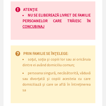
ATENŢIE
NU SE ELIBEREAZĂ LIVRET DE FAMILIE
PERSOANELOR CARE TRĂIESC ÎN
CONCUBINAJ
PRIN FAMILIE SE ÎNŢELEGE:
soţul, soţia şi copiii lor sau ai oricăruia
dintre ei având domiciliu comun;
persoana singură, necăsătorită, văduvă
sau divorţată şi copiii acesteia cu care
domiciliază şi care se află în întreţinerea
sa