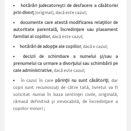
hotărâri judecatoreşti de desfacere a căsătoriei
prin divorţ
(original), dacă este cazul;
documente care atestă modificarea relațiilor de
autoritate parentală, încredințare sau plasament
familial al copiilor
, dacă este cazul;
hotărâri de adopție ale copiilor
, dacă e cazul;
decizii de schimbare a numelui și/sau a
prenumelui ca urmare a divorțului sau schimbării pe
cale administrative
, dacă este cazul;
în cazul în care
părinţii nu sunt căsătoriţi
, dar
copii sunt recunoscuți de către tată, livretul va fi
solicitat numai în baza sentinţei civile, originală,
rămasă definitivă şi irevocabilă, de încredinţare a
copiilor minori ;