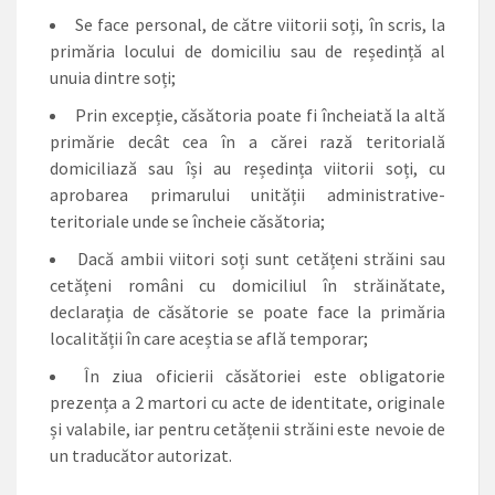
Se face personal, de către viitorii soți, în scris, la
primăria locului de domiciliu sau de reședință al
unuia dintre soți;
Prin excepție, căsătoria poate fi încheiată la altă
primărie decât cea în a cărei rază teritorială
domiciliază sau își au reședința viitorii soți, cu
aprobarea primarului unității administrative-
teritoriale unde se încheie căsătoria;
Dacă ambii viitori soți sunt cetățeni străini sau
cetățeni români cu domiciliul în străinătate,
declarația de căsătorie se poate face la primăria
localității în care aceștia se află temporar;
În ziua oficierii căsătoriei este obligatorie
prezența a 2 martori cu acte de identitate, originale
și valabile, iar pentru cetățenii străini este nevoie de
un traducător autorizat.