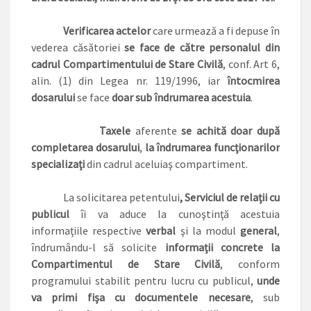
Verificarea actelor
care urmează a fi depuse în
vederea căsătoriei
se face de către personalul din
cadrul Compartimentului de Stare Civilă
, conf. Art 6,
alin. (1) din Legea nr. 119/1996, iar
întocmirea
dosarului
se face
doar sub îndrumarea acestuia
.
Taxele
aferente
se achită doar după
completarea dosarului
,
la îndrumarea funcţionarilor
specializaţi
din cadrul aceluiaş compartiment.
La solicitarea petentului
, Serviciul de relaţii cu
publicul
îi va aduce la cunoştinţă acestuia
informaţiile respective
verbal
şi la modul
general
,
îndrumându-l să solicite
informaţii concrete la
Compartimentul de Stare Civilă
, conform
programului stabilit pentru lucru cu publicul,
unde
va primi fişa cu documentele necesare
, sub