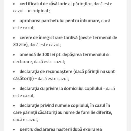
certificatul de căsătorie
al părinţilor, dacă este
cazul – în original ;
aprobarea parchetului pentru înhumare,
dacă
este cazul;
cerere de înregistrare tardivă (peste termenul de
30 zile),
dacă este cazul;
amendă de 100 lei pt. depăşirea termenului
de
declarare, dacă este cazul;
declaraţia de recunoaştere (dacă părinţii nu sunt
căsătoriţi) –
dacă este cazul;
declaraţia cu privire la domiciliul copilului
– dacă
este cazul;
declarație privind numele copilului, în cazul în
care părinții căsătoriți au nume de familie diferite,
dacă e cazul;
pentru declararea nașterii după expirarea