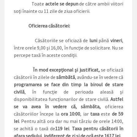
Toate
actele se depun
de către ambii viitori
soţi înainte cu 11 zile de ziua oficierii.
Oficierea căsătoriei:
Căsătoriile se oficiază de
luni
până
vineri
,
între orele 9,00 şi 16,00, în funcţie de solicitare. Nu se
percepe taxă în aceste condiţii.
În mod excepţional şi justificat,
se oficiază
căsătorii în zilele de
sâmbătă
, avându-se în vedere că
programarea se face din timp la biroul de stare
civilă
, în funcţie de perioada aleasă şi
disponibilitatea funcţionarilor de stare civilă.
Astfel
se va avea în vedere că, sâmbăta,
oficierea
căsătoriilor începe la
ora 10:00
, iar
taxa
este
de 59
lei
. Pentru altă ora dar nu mai târziu de orele 14:00,
se achită o taxă de
119 lei
.
Taxa pentru căsătorii în
afara sediului, indiferent de zi și de oră este 1617 lei.