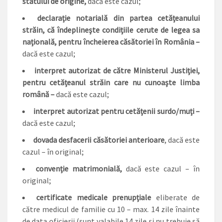
statului de origine,
dacă este cazul;
declaraţie notarială din partea cetăţeanului
străin, că îndeplineşte condiţiile cerute de legea sa
naţională, pentru încheierea căsătoriei în România –
dacă este cazul;
interpret autorizat de către Ministerul Justiţiei,
pentru cetăţeanul străin care nu cunoaşte limba
română –
dacă este cazul;
interpret autorizat pentru cetăţenii surdo/muţi –
dacă este cazul;
dovada desfacerii căsătoriei anterioare
, dacă este
cazul – în original;
convenţie matrimonială,
dacă este cazul – în
original;
certificate medicale prenupţiale
eliberate de
către medicul de familie cu 10 – max. 14 zile înainte
de data oficierii (sunt valabile 14 zile şi nu trebuie să