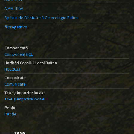
A.P.M. Ilfov
Spitalul de Obstetrică-Ginecologie Buftea
fiipregatit.ro
Componență
Componență CL
Hotărâri Consiliul Local Buftea
HCL 2023
Comunicate
Comunicate
Taxe și impozite locale
Taxe și impozite locale
Petiție
Petiție
TAGS