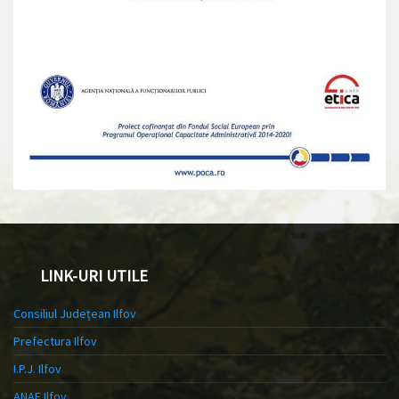
LINK-URI UTILE
Consiliul Județean Ilfov
Prefectura Ilfov
I.P.J. Ilfov
ANAF Ilfov