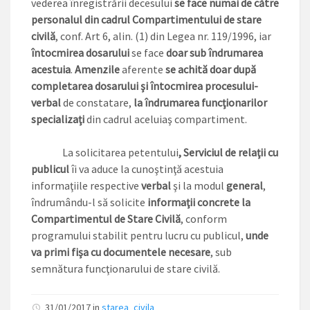
vederea înregistrării decesului
se face numai de către
personalul din cadrul Compartimentului de stare
civilă
, conf. Art 6, alin. (1) din Legea nr. 119/1996, iar
întocmirea dosarului
se face
doar sub îndrumarea
acestuia
.
Amenzile
aferente
se achită doar după
completarea dosarului şi întocmirea procesului-
verbal
de constatare,
la îndrumarea funcţionarilor
specializaţi
din cadrul aceluiaş compartiment.
La solicitarea petentului
, Serviciul de relaţii cu
publicul
îi va aduce la cunoştinţă acestuia
informaţiile respective
verbal
şi la modul
general
,
îndrumându-l să solicite
informaţii concrete la
Compartimentul de Stare Civilă
, conform
programului stabilit pentru lucru cu publicul,
unde
va primi fişa cu documentele necesare
, sub
semnătura funcţionarului de stare civilă.
31/01/2017 in
starea_civila