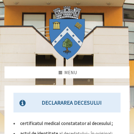
MENU
DECLARAREA DECESULUI
certificatul medical constatator al decesului ;
actul de identitate
al decedatului– în original;