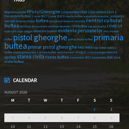
#PistolGheorghe
#faptenuvorbe
1 Decembrie 2018
1 Decembrie 2019
1
Decembrie Buftea
asistenta
1 iunie 2017
1 iunie 2018
8 martie buftea
anduranta ecvestra\
centrul cultural
buftea
sociala
biserica studio
campionat balcanic
canicula
buftea
COVID-19
CFR Buftea
certificat de casatorie
certificat de deces
cod portocaliu
evidenta persoanelor
eliberare buletin
cupa csta
cupa shagya
mos nicolae
primaria
pistol gheorghe
buftea
politia locala buftea
buftea
primar pistol gheorghe
R402
R469
raja
sabie
scoala 1
shagya
buftea
scoala gimnaziala 1
scrima buftea
semimaraton
sistare energie electrică
starea civila
spclep
Vointa Buftea
ziua
ziua eroilor 2017
ziua eroilor 2018
eroilor buftea
CALENDAR
AUGUST 2026
M
T
W
T
F
S
S
1
2
3
4
5
6
7
8
9
10
11
12
13
14
15
16