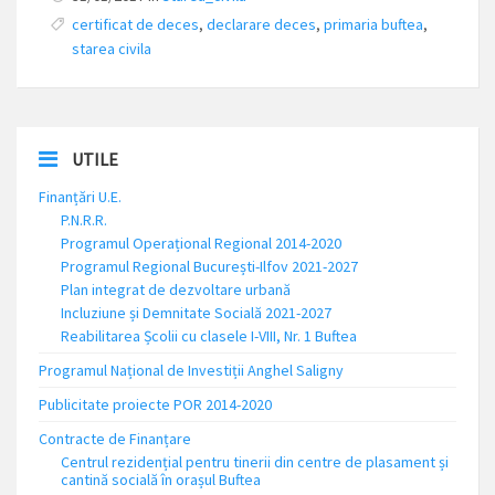
certificat de deces
,
declarare deces
,
primaria buftea
,
starea civila
UTILE
Finanțări U.E.
P.N.R.R.
Programul Operațional Regional 2014-2020
Programul Regional București-Ilfov 2021-2027
Plan integrat de dezvoltare urbană
Incluziune și Demnitate Socială 2021-2027
Reabilitarea Școlii cu clasele I-VIII, Nr. 1 Buftea
Programul Național de Investiții Anghel Saligny
Publicitate proiecte POR 2014-2020
Contracte de Finanțare
Centrul rezidențial pentru tinerii din centre de plasament și
cantină socială în orașul Buftea