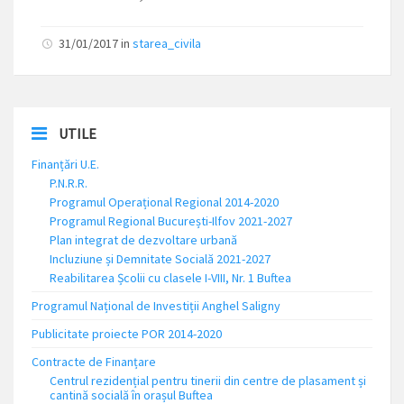
31/01/2017
in
starea_civila
UTILE
Finanțări U.E.
P.N.R.R.
Programul Operațional Regional 2014-2020
Programul Regional București-Ilfov 2021-2027
Plan integrat de dezvoltare urbană
Incluziune și Demnitate Socială 2021-2027
Reabilitarea Școlii cu clasele I-VIII, Nr. 1 Buftea
Programul Național de Investiții Anghel Saligny
Publicitate proiecte POR 2014-2020
Contracte de Finanțare
Centrul rezidențial pentru tinerii din centre de plasament și
cantină socială în orașul Buftea