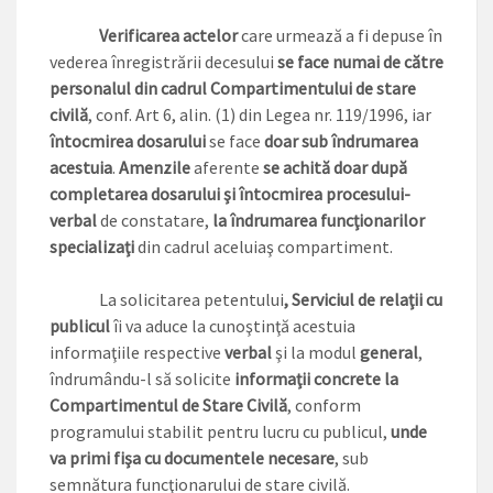
Verificarea actelor
care urmează a fi depuse în
vederea înregistrării decesului
se face numai de către
personalul din cadrul Compartimentului de stare
civilă
, conf. Art 6, alin. (1) din Legea nr. 119/1996, iar
întocmirea dosarului
se face
doar sub îndrumarea
acestuia
.
Amenzile
aferente
se achită doar după
completarea dosarului şi întocmirea procesului-
verbal
de constatare,
la îndrumarea funcţionarilor
specializaţi
din cadrul aceluiaş compartiment.
La solicitarea petentului
, Serviciul de relaţii cu
publicul
îi va aduce la cunoştinţă acestuia
informaţiile respective
verbal
şi la modul
general
,
îndrumându-l să solicite
informaţii concrete la
Compartimentul de Stare Civilă
, conform
programului stabilit pentru lucru cu publicul,
unde
va primi fişa cu documentele necesare
, sub
semnătura funcţionarului de stare civilă.