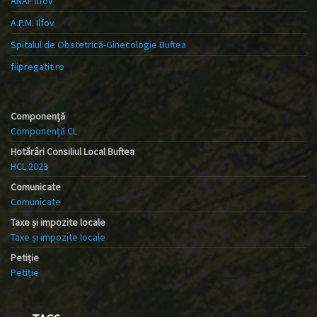
ANAF Ilfov
A.P.M. Ilfov
Spitalul de Obstetrică-Ginecologie Buftea
fiipregatit.ro
Componență
Componență CL
Hotărâri Consiliul Local Buftea
HCL 2023
Comunicate
Comunicate
Taxe și impozite locale
Taxe și impozite locale
Petiție
Petiție