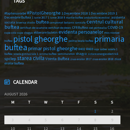
TAGS
#PistolGheorghe
#faptenuvorbe
1 Decembrie 2018
1 Decembrie 2019
1
Decembrie Buftea
asistenta
1 iunie 2017
1 iunie 2018
8 martie buftea
anduranta ecvestra\
centrul cultural
buftea
sociala
biserica studio
campionat balcanic
canicula
buftea
COVID-19
CFR Buftea
certificat de casatorie
certificat de deces
cod portocaliu
evidenta persoanelor
eliberare buletin
cupa csta
cupa shagya
mos nicolae
primaria
pistol gheorghe
buftea
politia locala buftea
buftea
primar pistol gheorghe
R402
R469
raja
sabie
scoala 1
shagya
buftea
scoala gimnaziala 1
scrima buftea
semimaraton
sistare energie electrică
starea civila
spclep
Vointa Buftea
ziua
ziua eroilor 2017
ziua eroilor 2018
eroilor buftea
CALENDAR
AUGUST 2026
M
T
W
T
F
S
S
1
2
3
4
5
6
7
8
9
10
11
12
13
14
15
16