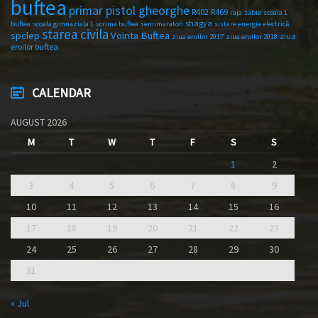
buftea
primar pistol gheorghe
R402
R469
raja
sabie
scoala 1
shagya
buftea
scoala gimnaziala 1
scrima buftea
semimaraton
sistare energie electrică
starea civila
spclep
Vointa Buftea
ziua
ziua eroilor 2017
ziua eroilor 2018
eroilor buftea
CALENDAR
AUGUST 2026
M
T
W
T
F
S
S
1
2
3
4
5
6
7
8
9
10
11
12
13
14
15
16
17
18
19
20
21
22
23
24
25
26
27
28
29
30
31
« Jul