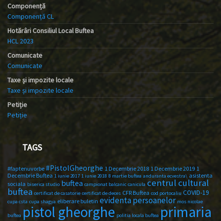
Componență
Componență CL
Hotărâri Consiliul Local Buftea
HCL 2023
Comunicate
Comunicate
Taxe și impozite locale
Taxe și impozite locale
Petiție
Petiție
TAGS
#PistolGheorghe
#faptenuvorbe
1 Decembrie 2018
1 Decembrie 2019
1
Decembrie Buftea
asistenta
1 iunie 2017
1 iunie 2018
8 martie buftea
anduranta ecvestra\
centrul cultural
buftea
sociala
biserica studio
campionat balcanic
canicula
buftea
COVID-19
CFR Buftea
certificat de casatorie
certificat de deces
cod portocaliu
evidenta persoanelor
eliberare buletin
cupa csta
cupa shagya
mos nicolae
primaria
pistol gheorghe
buftea
politia locala buftea