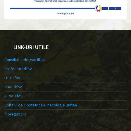
LINK-URI UTILE
Consiliul Județean Ilfov
Prefectura Ilfov
I.P.J. Ilfov
ANAF Ilfov
A.P.M. Ilfov
Spitalul de Obstetrică-Ginecologie Buftea
fiipregatit.ro