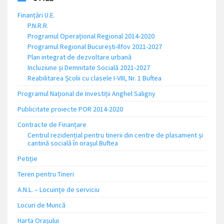
Finanțări U.E.
P.N.R.R.
Programul Operațional Regional 2014-2020
Programul Regional București-Ilfov 2021-2027
Plan integrat de dezvoltare urbană
Incluziune și Demnitate Socială 2021-2027
Reabilitarea Școlii cu clasele I-VIII, Nr. 1 Buftea
Programul Național de Investiții Anghel Saligny
Publicitate proiecte POR 2014-2020
Contracte de Finanțare
Centrul rezidențial pentru tinerii din centre de plasament și
cantină socială în orașul Buftea
Petiție
Teren pentru Tineri
A.N.L. – Locuinţe de serviciu
Locuri de Muncă
Harta Orașului