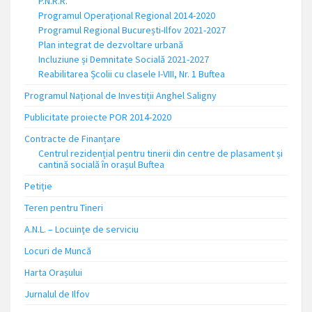
P.N.R.R.
Programul Operațional Regional 2014-2020
Programul Regional București-Ilfov 2021-2027
Plan integrat de dezvoltare urbană
Incluziune și Demnitate Socială 2021-2027
Reabilitarea Școlii cu clasele I-VIII, Nr. 1 Buftea
Programul Național de Investiții Anghel Saligny
Publicitate proiecte POR 2014-2020
Contracte de Finanțare
Centrul rezidențial pentru tinerii din centre de plasament și
cantină socială în orașul Buftea
Petiție
Teren pentru Tineri
A.N.L. – Locuinţe de serviciu
Locuri de Muncă
Harta Orașului
Jurnalul de Ilfov