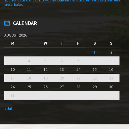
ziua
ziua eroilor 2017
ziua eroilor 2018
eroilor buftea
CALENDAR
AUGUST 2026
M
T
W
T
F
S
S
1
2
3
4
5
6
7
8
9
10
11
12
13
14
15
16
17
18
19
20
21
22
23
24
25
26
27
28
29
30
31
« Jul