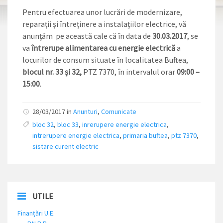
Pentru efectuarea unor lucrări de modernizare,
reparații și întreținere a instalațiilor electrice, vă
anunțăm pe această cale că în data de
30.03.2017
, se
va
întrerupe alimentarea cu energie electrică
a
locurilor de consum situate în localitatea Buftea,
blocul nr. 33 și 32,
PTZ 7370, în intervalul orar
09:00 –
15:00
.
28/03/2017 in
Anunturi
,
Comunicate
bloc 32
,
bloc 33
,
inrerupere energie electrica
,
intrerupere energie electrica
,
primaria buftea
,
ptz 7370
,
sistare curent electric
UTILE
Finanțări U.E.