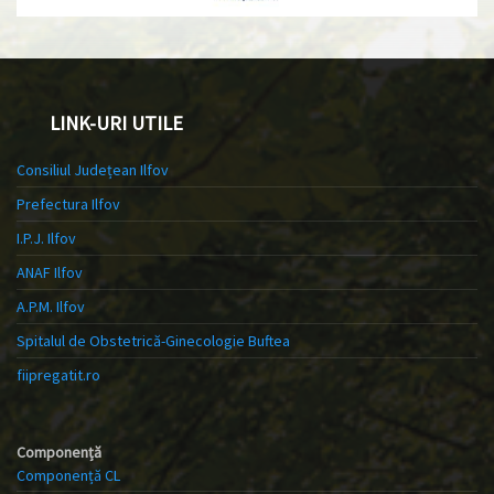
LINK-URI UTILE
Consiliul Județean Ilfov
Prefectura Ilfov
I.P.J. Ilfov
ANAF Ilfov
A.P.M. Ilfov
Spitalul de Obstetrică-Ginecologie Buftea
fiipregatit.ro
Componență
Componență CL