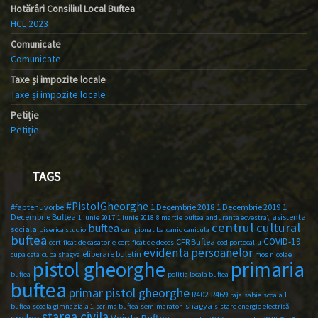
Hotărâri Consiliul Local Buftea
HCL 2023
Comunicate
Comunicate
Taxe și impozite locale
Taxe și impozite locale
Petiție
Petiție
TAGS
#PistolGheorghe
#faptenuvorbe
1 Decembrie 2018
1 Decembrie 2019
1
Decembrie Buftea
asistenta
1 iunie 2017
1 iunie 2018
8 martie buftea
anduranta ecvestra\
centrul cultural
buftea
sociala
biserica studio
campionat balcanic
canicula
buftea
COVID-19
CFR Buftea
certificat de casatorie
certificat de deces
cod portocaliu
evidenta persoanelor
eliberare buletin
cupa csta
cupa shagya
mos nicolae
primaria
pistol gheorghe
buftea
politia locala buftea
buftea
primar pistol gheorghe
R402
R469
raja
sabie
scoala 1
shagya
buftea
scoala gimnaziala 1
scrima buftea
semimaraton
sistare energie electrică
starea civila
spclep
Vointa Buftea