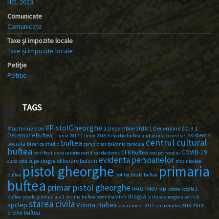
HCL 2023
Comunicate
Comunicate
Taxe și impozite locale
Taxe și impozite locale
Petiție
Petiție
TAGS
#PistolGheorghe
#faptenuvorbe
1 Decembrie 2018
1 Decembrie 2019
1
Decembrie Buftea
asistenta
1 iunie 2017
1 iunie 2018
8 martie buftea
anduranta ecvestra\
centrul cultural
buftea
sociala
biserica studio
campionat balcanic
canicula
buftea
COVID-19
CFR Buftea
certificat de casatorie
certificat de deces
cod portocaliu
evidenta persoanelor
eliberare buletin
cupa csta
cupa shagya
mos nicolae
primaria
pistol gheorghe
buftea
politia locala buftea
buftea
primar pistol gheorghe
R402
R469
raja
sabie
scoala 1
shagya
buftea
scoala gimnaziala 1
scrima buftea
semimaraton
sistare energie electrică
starea civila
spclep
Vointa Buftea
ziua
ziua eroilor 2017
ziua eroilor 2018
eroilor buftea