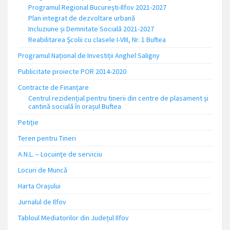
Programul Regional București-Ilfov 2021-2027
Plan integrat de dezvoltare urbană
Incluziune și Demnitate Socială 2021-2027
Reabilitarea Școlii cu clasele I-VIII, Nr. 1 Buftea
Programul Național de Investiții Anghel Saligny
Publicitate proiecte POR 2014-2020
Contracte de Finanțare
Centrul rezidențial pentru tinerii din centre de plasament și
cantină socială în orașul Buftea
Petiție
Teren pentru Tineri
A.N.L. – Locuinţe de serviciu
Locuri de Muncă
Harta Orașului
Jurnalul de Ilfov
Tabloul Mediatorilor din Județul Ilfov