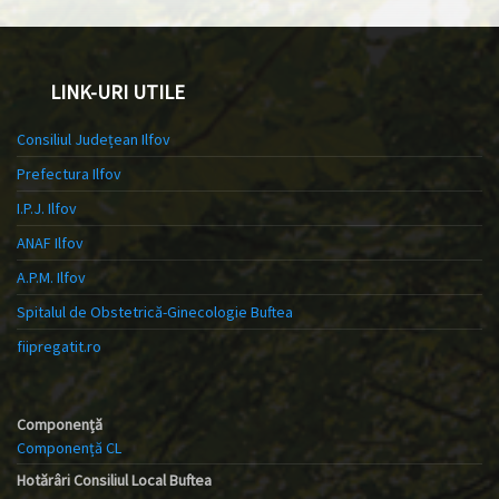
LINK-URI UTILE
Consiliul Județean Ilfov
Prefectura Ilfov
I.P.J. Ilfov
ANAF Ilfov
A.P.M. Ilfov
Spitalul de Obstetrică-Ginecologie Buftea
fiipregatit.ro
Componență
Componență CL
Hotărâri Consiliul Local Buftea