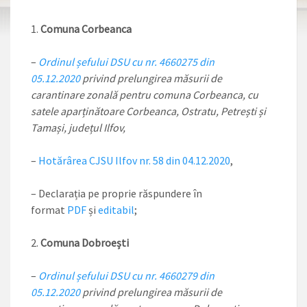
Comuna Corbeanca
–
Ordinul șefului DSU cu nr. 4660275 din
05.12.2020
privind prelungirea măsurii de
carantinare zonală pentru comuna Corbeanca, cu
satele aparținătoare Corbeanca, Ostratu, Petrești și
Tamași, județul Ilfov,
–
Hotărârea CJSU Ilfov nr. 58 din 04.12.2020
,
– Declarația pe proprie răspundere în
format
PDF
și
editabil
;
Comuna Dobroești
–
Ordinul șefului DSU cu nr. 4660279 din
05.12.2020
privind prelungirea măsurii de