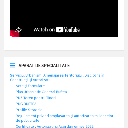
APARAT DE SPECIALITATE
Serviciul Urbanism, Amenajarea Teritoriului, Disciplina în
Construcții și Autorizații
Acte și formulare
Plan Urbanistic General Buftea
PUZ Teren pentru Tineri
PUG BUFTEA
Profile Stradale
Regulament privind amplasarea și autorizarea mijloacelor
de publicitate
Certificate , Autorizatii și Acorduri emise 2022