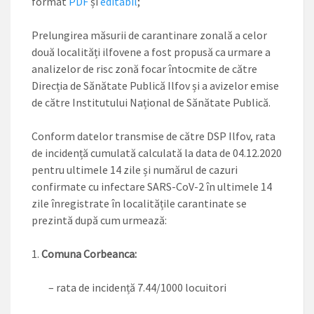
format
PDF
și
editabil
;
Prelungirea măsurii de carantinare zonală a celor
două localități ilfovene a fost propusă ca urmare a
analizelor de risc zonă focar întocmite de către
Direcția de Sănătate Publică Ilfov și a avizelor emise
de către Institutului Național de Sănătate Publică.
Conform datelor transmise de către DSP Ilfov, rata
de incidență cumulată calculată la data de 04.12.2020
pentru ultimele 14 zile și numărul de cazuri
confirmate cu infectare SARS-CoV-2 în ultimele 14
zile înregistrate în localitățile carantinate se
prezintă după cum urmează:
Comuna Corbeanca:
– rata de incidență 7.44/1000 locuitori