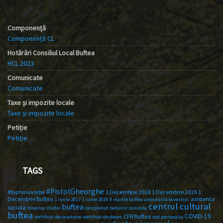
Componență
Componență CL
Hotărâri Consiliul Local Buftea
HCL 2023
Comunicate
Comunicate
Taxe și impozite locale
Taxe și impozite locale
Petiție
Petiție
TAGS
#PistolGheorghe
#faptenuvorbe
1 Decembrie 2018
1 Decembrie 2019
1
Decembrie Buftea
asistenta
1 iunie 2017
1 iunie 2018
8 martie buftea
anduranta ecvestra\
centrul cultural
buftea
sociala
biserica studio
campionat balcanic
canicula
buftea
COVID-19
CFR Buftea
certificat de casatorie
certificat de deces
cod portocaliu