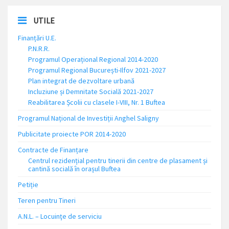
UTILE
Finanțări U.E.
P.N.R.R.
Programul Operațional Regional 2014-2020
Programul Regional București-Ilfov 2021-2027
Plan integrat de dezvoltare urbană
Incluziune și Demnitate Socială 2021-2027
Reabilitarea Școlii cu clasele I-VIII, Nr. 1 Buftea
Programul Național de Investiții Anghel Saligny
Publicitate proiecte POR 2014-2020
Contracte de Finanțare
Centrul rezidențial pentru tinerii din centre de plasament și
cantină socială în orașul Buftea
Petiție
Teren pentru Tineri
A.N.L. – Locuinţe de serviciu