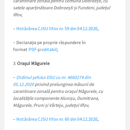
carantinare zonală pentru comuna Dobroești, cu
satele aparținătoare Dobroești și Fundeni, județul
Ilfov,
–
Hotărârea CJSU Ilfov nr. 59 din 04.12.2020
,
– Declarația pe proprie răspundere în
format
PDF
și
editabil
;
Orașul Măgurele
–
Ordinul șefului DSU cu nr. 4660274 din
05.12.2020
privind prelungirea măsurii de
carantinare zonală pentru orașul Măgurele, cu
localitățile componente Alunișu, Dumitrana,
Măgurele, Pruni și Vârteju, județul Ilfov,
–
Hotărârea CJSU Ilfov nr. 60 din 04.12.2020
,