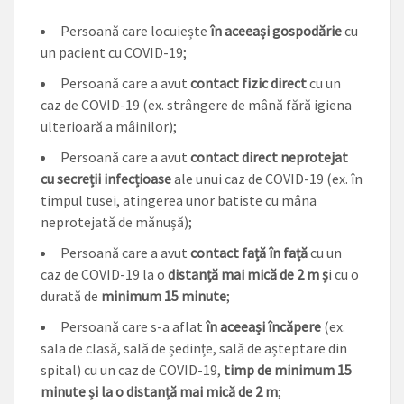
Persoană care locuiește
în aceeași gospodărie
cu
un pacient cu COVID-19;
Persoană care a avut
contact fizic direct
cu un
caz de COVID-19 (ex. strângere de mână fără igiena
ulterioară a mâinilor);
Persoană care a avut
contact direct neprotejat
cu secreții infecțioase
ale unui caz de COVID-19 (ex. în
timpul tusei, atingerea unor batiste cu mâna
neprotejată de mănușă);
Persoană care a avut
contact față în față
cu un
caz de COVID-19 la o
distanță mai mică de 2 m ș
i cu o
durată de
minimum 15 minute
;
Persoană care s-a aflat
în aceeași încăpere
(ex.
sala de clasă, sală de ședințe, sală de așteptare din
spital) cu un caz de COVID-19,
timp de minimum 15
minute și la o distanță mai mică de 2 m
;