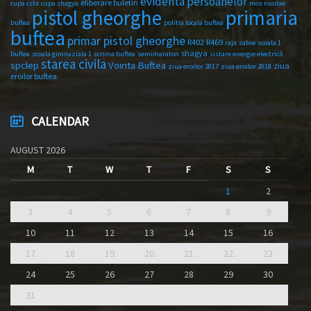
evidenta persoanelor
eliberare buletin
cupa csta
cupa shagya
mos nicolae
primaria
pistol gheorghe
buftea
politia locala buftea
buftea
primar pistol gheorghe
R402
R469
raja
sabie
scoala 1
shagya
buftea
scoala gimnaziala 1
scrima buftea
semimaraton
sistare energie electrică
starea civila
spclep
Vointa Buftea
ziua
ziua eroilor 2017
ziua eroilor 2018
eroilor buftea
CALENDAR
AUGUST 2026
M
T
W
T
F
S
S
1
2
3
4
5
6
7
8
9
10
11
12
13
14
15
16
17
18
19
20
21
22
23
24
25
26
27
28
29
30
31