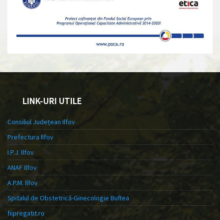
LINK-URI UTILE
Consiliul Județean Ilfov
Prefectura Ilfov
I.P.J. Ilfov
ANAF Ilfov
A.P.M. Ilfov
Spitalul de Obstetrică-Ginecologie Buftea
fiipregatit.ro