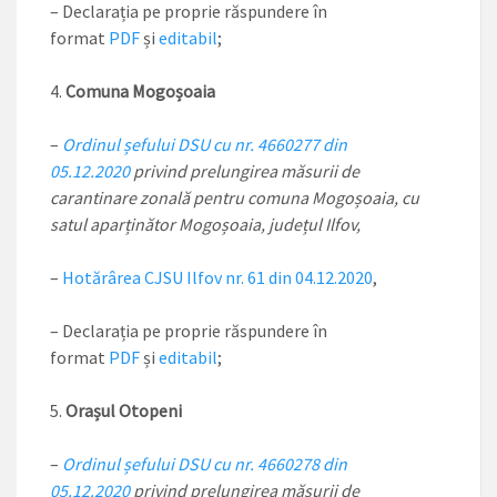
– Declarația pe proprie răspundere în
format
PDF
și
editabil
;
Comuna Mogoșoaia
–
Ordinul șefului DSU cu nr. 4660277 din
05.12.2020
privind prelungirea măsurii de
carantinare zonală pentru comuna Mogoșoaia, cu
satul aparținător Mogoșoaia, județul Ilfov,
–
Hotărârea CJSU Ilfov nr. 61 din 04.12.2020
,
– Declarația pe proprie răspundere în
format
PDF
și
editabil
;
Orașul Otopeni
–
Ordinul șefului DSU cu nr. 4660278 din
05.12.2020
privind prelungirea măsurii de