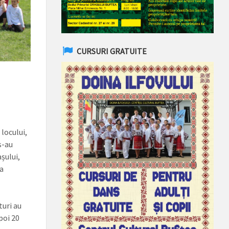
CURSURI GRATUITE
locului,
s-au
șului,
a
turi au
poi 20