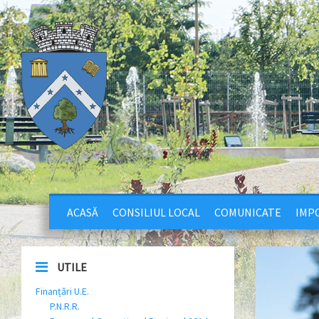
ACASĂ
CONSILIUL LOCAL
COMUNICATE
IMPO
UTILE
Finanțări U.E.
P.N.R.R.