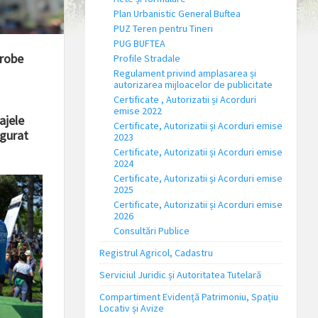
Plan Urbanistic General Buftea
PUZ Teren pentru Tineri
PUG BUFTEA
probe
Profile Stradale
Regulament privind amplasarea și
autorizarea mijloacelor de publicitate
Certificate , Autorizatii și Acorduri
emise 2022
ajele
Certificate, Autorizatii și Acorduri emise
igurat
2023
Certificate, Autorizatii și Acorduri emise
2024
Certificate, Autorizatii și Acorduri emise
2025
Certificate, Autorizatii și Acorduri emise
2026
Consultări Publice
Registrul Agricol, Cadastru
Serviciul Juridic și Autoritatea Tutelară
Compartiment Evidență Patrimoniu, Spațiu
Locativ și Avize