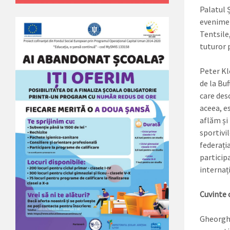
Palatul Ș
evenimen
Tentsile
tuturor p
Peter Kl
de la Bu
care des
aceea, e
aflăm și 
sportivil
federația
particip
internaț
Cuvinte 
Gheorghe