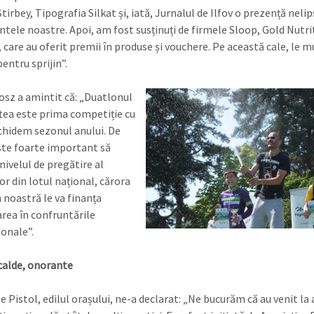
tirbey, Tipografia Silkat și, iată, Jurnalul de Ilfov o prezență nelip
tele noastre. Apoi, am fost susținuți de firmele Sloop, Gold Nutri
, care au oferit premii în produse și vouchere. Pe această cale, le
entru sprijin”.
osz a amintit că: „Duatlonul
ftea este prima competiție cu
chidem sezonul anului. De
ste foarte important să
nivelul de pregătire al
or din lotul național, cărora
 noastră le va finanța
area în confruntările
ionale”.
calde, onorante
 Pistol, edilul orașului, ne-a declarat: „Ne bucurăm că au venit la