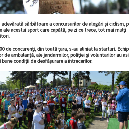
 adevărată sărbătoare a concursurilor de alegări și ciclism, 
e ale acestui sport care capătă, pe zi ce trece, tot mai mulți
tori.
0 de concurenți, din toată țara, s-au aliniat la starturi. Echip
r de ambulanță, ale jandarmilor, poliției și voluntarilor au as
 bune condiții de desfășurare a întrecerilor.