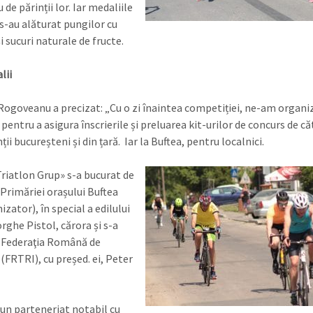
 de părinții lor. Iar medaliile
 s-au alăturat pungilor cu
și sucuri naturale de fructe.
lii
ogoveanu a precizat: „Cu o zi înaintea competiției, ne-am organiz
pentru a asigura înscrierile și preluarea kit-urilor de concurs de că
ii bucureșteni și din țară. Iar la Buftea, pentru localnici.
riatlon Grup» s-a bucurat de
 Primăriei orașului Buftea
zator), în special a edilului
rghe Pistol, cărora și s-a
 Federaţia Română de
(FRTRI), cu președ. ei, Peter
un parteneriat notabil cu