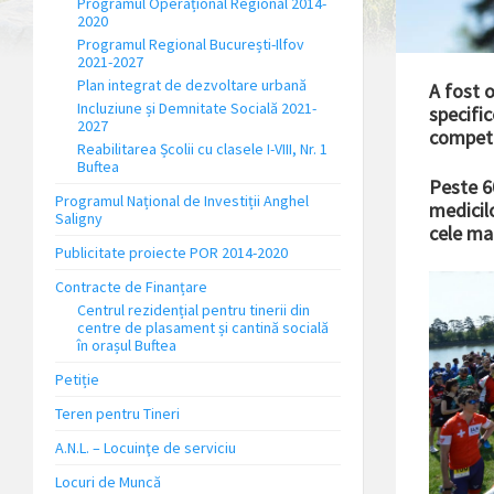
Programul Operațional Regional 2014-
2020
Programul Regional București-Ilfov
2021-2027
Plan integrat de dezvoltare urbană
A fost o
Incluziune și Demnitate Socială 2021-
specific
2027
competi
Reabilitarea Școlii cu clasele I-VIII, Nr. 1
Buftea
Peste 60
Programul Național de Investiții Anghel
medicilo
Saligny
cele mai
Publicitate proiecte POR 2014-2020
Contracte de Finanțare
Centrul rezidențial pentru tinerii din
centre de plasament și cantină socială
în orașul Buftea
Petiție
Teren pentru Tineri
A.N.L. – Locuinţe de serviciu
Locuri de Muncă