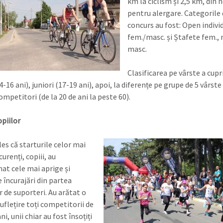
km la ciclism și 2,5 km, din 
pentru alergare. Categorile 
concurs au fost: Open indivi
fem./masc. și Ștafete fem., 
masc.
Clasificarea pe vârste a cupr
4-16 ani), juniori (17-19 ani), apoi, la diferențe pe grupe de 5 vârst
competitori (de la 20 de ani la peste 60).
opiilor
es că starturile celor mai
urenți, copiii, au
at cele mai aprige și
 încurajări din partea
r de suporteri. Au arătat o
uflețire toți competitorii de
ni, unii chiar au fost însoțiți