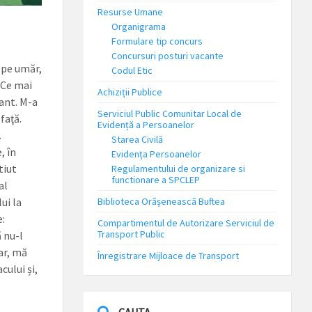
Resurse Umane
Organigrama
Formulare tip concurs
Concursuri posturi vacante
 pe umăr,
Codul Etic
 Ce mai
Achiziții Publice
rant. M-a
Serviciul Public Comunitar Local de
faţă.
Evidență a Persoanelor
.
Starea Civilă
, în
Evidența Persoanelor
tiut
Regulamentului de organizare si
functionare a SPCLEP
al
Biblioteca Orășenească Buftea
ui la
e:
Compartimentul de Autorizare Serviciul de
Transport Public
 nu-l
ar, mă
Înregistrare Mijloace de Transport
cului și,