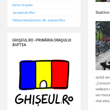
Harta Orașului
Duatlon 
Jurnalul de Ilfov
Tabloul Mediatorilor din Județul Ilfov
GHIȘEUL.RO -PRIMĂRIA ORAȘULUI
BUFTEA
iarbă ver
„Concurez
vedeam cu
voi muta 
mai ales