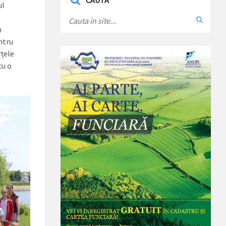
CAUTA
ul
m
ntru
rțele
cu o