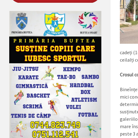
cadeți (1
ceilalți 
Crosul c
Bineînțel
mici conc
determin
susținute
galeriilo
mare îns
peste 3 a