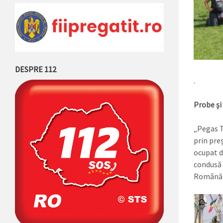
DESPRE 112
.
Probe și
„Pegas T
prin pre
ocupat d
condusă 
Română d