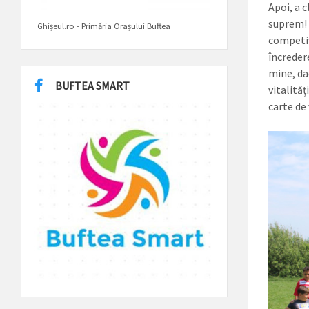
Apoi, a c
suprem! 
Ghișeul.ro - Primăria Orașului Buftea
competiț
încreder
mine, dac
BUFTEA SMART
vitalităț
carte de