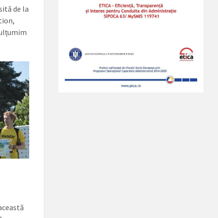
sită de la
tion,
 mulțumim
 această