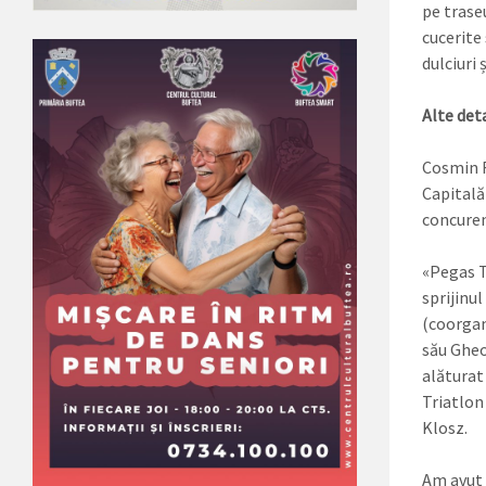
pe traseu
cucerite
dulciuri 
Alte deta
Cosmin R
Capitală 
concurenț
«Pegas T
sprijinul
(coorgani
său Gheo
alăturat
Triatlon 
Klosz.
Am avut 