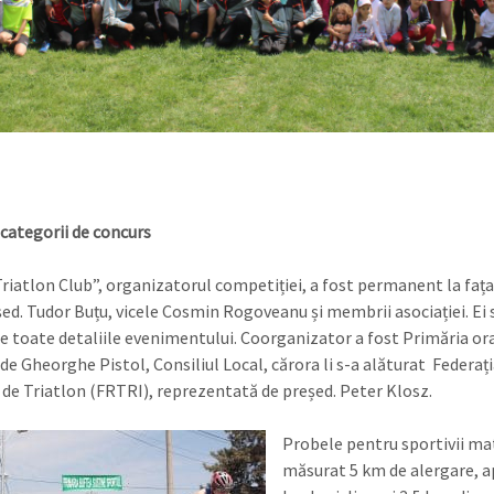
 categorii de concurs
riatlon Club”, organizatorul competiției, a fost permanent la fața 
șed. Tudor Buțu, vicele Cosmin Rogoveanu și membrii asociației. Ei 
e toate detaliile evenimentului. Coorganizator a fost Primăria ora
de Gheorghe Pistol, Consiliul Local, cărora li s-a alăturat Federați
e Triatlon (FRTRI), reprezentată de președ. Peter Klosz.
Probele pentru sportivii ma
măsurat 5 km de alergare, a