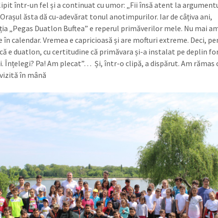
lipit într-un fel și a continuat cu umor: „Fii însă atent la argument
Orașul ăsta dă cu-adevărat tonul anotimpurilor. Iar de câțiva ani,
ia „Pegas Duatlon Buftea” e reperul primăverilor mele. Nu mai a
e în calendar. Vremea e capricioasă și are mofturi extreme. Deci, pe
ă e duatlon, cu certitudine că primăvara și-a instalat pe deplin fo
ii. Înțelegi? Pa! Am plecat”… Și, într-o clipă, a dispărut. Am rămas 
 vizită în mână