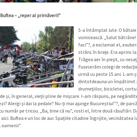
Buftea – „reper al primăverii”
S-a întâmplat iute. O bătaie
voinicească. „Salut bătrâne!
faci”?, a exclamat el, exube
strâns în braţe. Era aprins la 
Trăgea aer în piept, cu nesaţ
Fuseserăm colegi de redacţie
urmă cu peste 15 ani. L-am ș
dintotdeauna un împătimit 
drumeţiilor, bicicletei, cortul
de și, în general, vieţii pline de mișcare. I-am răspuns, pe negândit
i? Alergi și dai la pedale? Nu-ţi mai ajunge Bucu­reștiul”?, de parcă
 număr pe tricou. „Ba, bine că nu”, rosti el, între două răsuflări. D
aici. Buftea e un loc de aur. Spațiile citadine îngrijite, vecinătatea la
, oamenii”.