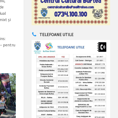
nou,
de
dual
mixt și
TELEFOANE UTILE
ins:
e – pentru