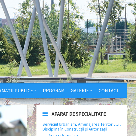
RMAȚII PUBLICE
PROGRAM
GALERIE
CONTACT
APARAT DE SPECIALITATE
Serviciul Urbanism, Amenajarea Teritoriului,
Disciplina în Construcții și Autorizații
Acte și formulare