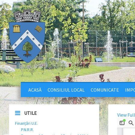
ACASĂ
CONSILIUL LOCAL
COMUNICATE
IMPO
UTILE
View Ful
Finanțări U.E.
P.N.R.R.