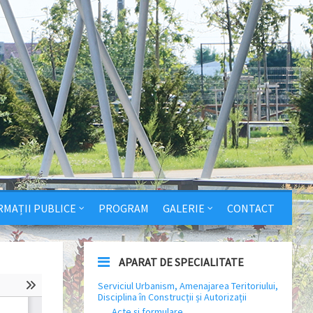
RMAȚII PUBLICE
PROGRAM
GALERIE
CONTACT
APARAT DE SPECIALITATE
Serviciul Urbanism, Amenajarea Teritoriului,
Disciplina în Construcții și Autorizații
Acte și formulare