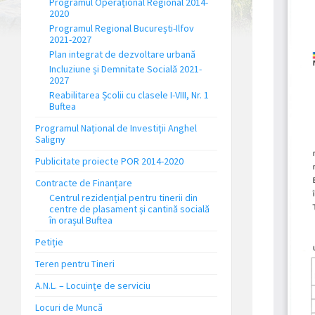
Programul Operațional Regional 2014-
2020
Programul Regional București-Ilfov
2021-2027
Plan integrat de dezvoltare urbană
Incluziune și Demnitate Socială 2021-
2027
Reabilitarea Școlii cu clasele I-VIII, Nr. 1
Buftea
Programul Național de Investiții Anghel
Saligny
Publicitate proiecte POR 2014-2020
Contracte de Finanțare
Centrul rezidențial pentru tinerii din
centre de plasament și cantină socială
în orașul Buftea
Petiție
Teren pentru Tineri
A.N.L. – Locuinţe de serviciu
Locuri de Muncă