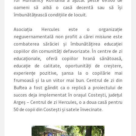
for Humanity Romania a ajutat peste 69.000 de
oameni să aibă o casă decentă sau să își
îmbunătățească condițiile de locuit.
Asociația Hercules este o organizație
neguvernamentală non profit a cărei misiune este
combaterea sărăciei și îmbunătățirea educației
copiilor din comunități defavorizate. În centre de zi
educaționale, oferă copiilor hrană sănătoasă,
educație de calitate, oportunități de creștere,
experiențe pozitive, șansa la o copilărie mai
frumoasă și la un viitor mai bun. Centrul de zi din
Buftea a fost gândit ca o replică a proiectului de
succes deja implementat în orașul Costești, județul
Argeș – Centrul de zi Hercules, o a doua casă pentru
50 de copii din Costești și satele învecinate.