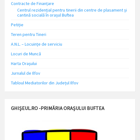
Contracte de Finanțare
Centrul rezidențial pentru tinerii din centre de plasament și
cantină socială în orașul Buftea
Petiție
Teren pentru Tineri
A.N.L. – Locuinţe de serviciu
Locuri de Muncă
Harta Orașului
Jurnalul de Ilfov
Tabloul Mediatorilor din Județul Ilfov
GHIȘEUL.RO -PRIMĂRIA ORAȘULUI BUFTEA