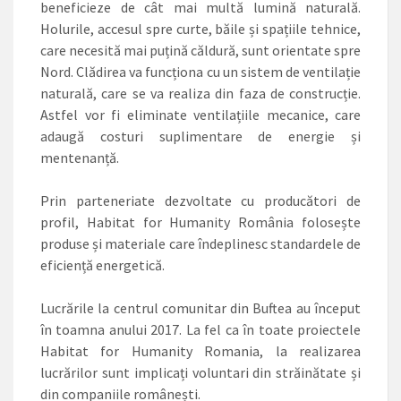
beneficieze de cât mai multă lumină naturală.
Holurile, accesul spre curte, băile și spațiile tehnice,
care necesită mai puțină căldură, sunt ­orientate spre
Nord. Clădirea va funcționa cu un sistem de ventilație
naturală, care se va realiza din faza de construcție.
Astfel vor fi eliminate ventilațiile mecanice, care
adaugă costuri suplimentare de energie și
mentenanță.
Prin parteneriate dez­­vol­tate cu producători de
profil, Habitat for Humanity România folosește
produse și materiale care îndeplinesc standardele de
eficiență energetică.
Lucrările la centrul comunitar din Buftea au început
în toamna anului 2017. La fel ca în toate proiectele
Habitat for Humanity Romania, la realizarea
lucrărilor sunt implicați voluntari din străinătate și
din companiile românești.