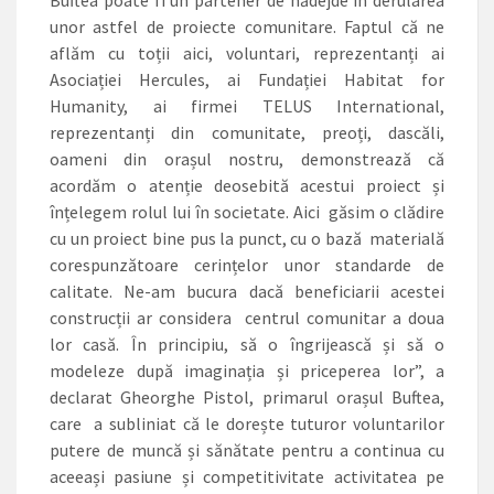
Buftea poate fi un partener de nădejde în derularea
unor astfel de proiecte comunitare. Faptul că ne
aflăm cu toții aici, voluntari, reprezentanți ai
Asociației Hercules, ai Fundației Habitat for
Humanity, ai firmei TELUS International,
reprezentanți din comunitate, preoți, dascăli,
oameni din orașul nostru, demonstrează că
acordăm o atenție deosebită acestui proiect și
înțelegem rolul lui în socie­tate. Aici găsim o clădire
cu un proiect bine pus la punct, cu o bază materială
corespunzătoare cerințelor unor standarde de
calitate. Ne-am bucura dacă beneficiarii acestei
construcții ar considera centrul comunitar a doua
lor casă. În principiu, să o îngrijească și să o
modeleze după imaginația și priceperea lor”, a
declarat ­Gheorghe Pistol, primarul orașul Buftea,
care a subliniat că le dorește tuturor voluntarilor
putere de muncă și sănătate pentru a continua cu
aceeași pasiune și competitivitate activitatea pe