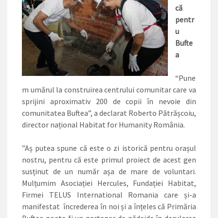
că
pentr
u
Bufte
a
“Pune
m umărul la construirea centrului comunitar care va
sprijini aproximativ 200 de copii în nevoie din
comunitatea Buftea”, a declarat Roberto Pătrășcoiu,
director național Habitat for Humanity România.
”Aș putea spune că este o zi istorică pentru orașul
nostru, pentru că este primul proiect de acest gen
susținut de un număr așa de mare de voluntari.
Mulțumim Asociației Hercules, Fun­dației Habitat,
Firmei ­TELUS International Romania care și-a
manifestat încrederea în noi și a înțeles că Primăria