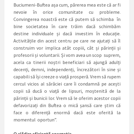
Buciumeni-Buftea așa cum, părerea mea este că ar fi
nevoie în orice comunitate cu probleme.
Convingerea noastră este că putem să schimba în
bine societatea în care trăim dacă schimbăm
destine individuale și dacă investim în educație.
Activitățile din acest centru pe care ne ajutați să îl
construim vor implica atât copiii, cât și părinții și
profesorii și voluntarii. Și vom avea un scop suprem,
acela ca tinerii noștri beneficiari să ajungă adulți
decenți, demni, independenți, încrezători în sine și
capabili să își creeze o viață prosperă. Vrem să rupem
cercul vicios al sărăciei care îi condamnă pe acești
copii să ducă o viață de lipsuri, moștenită de la
părinții și bunicii lor. Vrem să le oferim acestor copii
defavorizați din Buftea o mică șansă care știm că
face o diferență enormă dacă este oferită la
momentul oportun”.