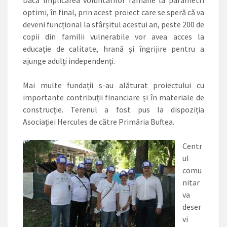
Dacă implicarea voluntarilor rămâne la parametri
optimi, în final, prin acest proiect care se speră că va
deveni funcțional la sfârșitul acestui an, peste 200 de
copii din familii vulnerabile vor avea acces la
educație de calitate, hrană și îngrijire pentru a
ajunge adulți independenți.
Mai multe fundații ­s-au alăturat proiectului cu
importante contribuții financiare și în materiale de
construcție. Terenul a fost pus la dispoziția
Asociației Hercules de către Primăria Buftea.
Centr
ul
comu
nitar
va
deser
vi