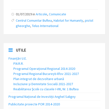
01/07/2019 in
Articole
,
Comunicate
Centrul Comunitar Buftea
,
Habitat for Humanity
,
pistol
gheorghe
,
Telus International
UTILE
Finanțări U.E.
P.N.R.R.
Programul Operațional Regional 2014-2020
Programul Regional București-Ilfov 2021-2027
Plan integrat de dezvoltare urbană
Incluziune și Demnitate Socială 2021-2027
Reabilitarea Școlii cu clasele I-VIII, Nr. 1 Buftea
Programul Național de Investiții Anghel Saligny
Publicitate proiecte POR 2014-2020