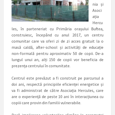
nia și
Asoci
ația
Hercu
les, în parteneriat cu Primăria orașului Buftea,
construiesc, începând cu anul 2017, un centru
comunitar care va oferi zi de zi acces gratuit la o
masă caldă, ­after-school și activități de educație
non-formală pentru aproximativ 50 de copii. ­De-a
lungul unui an, alți 150 de copii vor beneficia de
prezența centrului în comunitate.
Centrul este prevăzut a fi construit pe parcursul a
doi ani, respectă principiile eficienței energetice și
va fi administrat de către Asociația Hercules, care
are o experiență de peste 10 ani în interacțiunea cu
copiii care provin din familii vulnerabile.