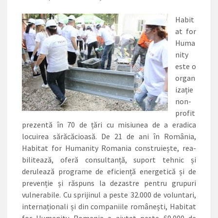
Habit
at for
Huma
nity
este o
organ
izație
non-
profit
prezentă în 70 de țări cu misiunea de a eradica
locuirea sărăcăcioasă. De 21 de ani în România,
Habitat for Humanity Romania construiește, rea­
bili­tează, oferă con­sul­tanță, suport tehnic și
derulează programe de eficiență energetică și de
prevenție și răspuns la dezastre pentru grupuri
vulnerabile. Cu sprijinul a peste 32.000 de voluntari,
internaționali și din companiile românești, Habitat