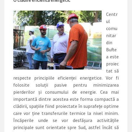
O clădire eficientă energetic
Centr
ul
comu
nitar
din
Bufte
a este
proiec
tat să
respecte principiile eficienței energetice. Vor fi
folosite soluții pasive pentru minimizarea
pierderilor și consumului de energie. Cea mai
importantă dintre acestea este forma compactă a
clădirii, spațiile fiind proiectate în suprafețe optime
care vor ține transferurile termice la nivel minim.
Încăperile unde se vor desfășura activitățile
principale sunt orientate spre Sud, astfel încât să