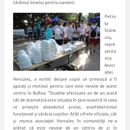
tărâmul binelui pentru oameni.
Petru
ța
Stăne
scu,
repre
zenta
nta
Asoci
ației
Hercules, a vorbit ­despre copiii ce urmează a fi
ajutați și motivul pentru care este nevoie de acest
centru în Buftea: ”Studiile efectuate an de an arată
cât de dramatică este situația în țara noastră în ceea
ce privește abandonul școlar, analfabetismul
funcțional și sărăcia copiilor. Atât cifrele oficiale, cât
și munca asociației Hercules în comunități ne-a
arătat că este nevoie de un centru de zi în