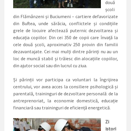
două
școli
din Flămânzeni și Buciumeni – cartiere defavorizate
din Buftea, unde sărăcia, conflictele și condițiile
grele de locuire afectează puternic dezvoltarea și
educația copiilor. Din cei 350 de copii care învață la
cele două școli, aproximativ 250 provin din familii
dezavantajate. Cei mai mulți dintre părinți nu au un
loc de muncă stabil și trăiesc din alocațiile copiilor,
din ajutor social sau din lucrul cu ziua.
Și părinții vor participa ca voluntari la îngrijirea
centrului, vor avea acces la consiliere psihologică și
parentală, traininguri de dezvoltare personală: de la
antreprenoriat, la economie domestică, educație
financiară sau traininguri de eficiență energetică.
Zi
istori