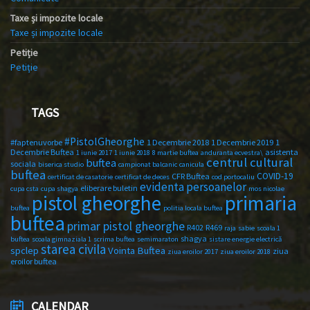
Taxe și impozite locale
Taxe și impozite locale
Petiție
Petiție
TAGS
#PistolGheorghe
#faptenuvorbe
1 Decembrie 2018
1 Decembrie 2019
1
Decembrie Buftea
asistenta
1 iunie 2017
1 iunie 2018
8 martie buftea
anduranta ecvestra\
centrul cultural
buftea
sociala
biserica studio
campionat balcanic
canicula
buftea
COVID-19
CFR Buftea
certificat de casatorie
certificat de deces
cod portocaliu
evidenta persoanelor
eliberare buletin
cupa csta
cupa shagya
mos nicolae
primaria
pistol gheorghe
buftea
politia locala buftea
buftea
primar pistol gheorghe
R402
R469
raja
sabie
scoala 1
shagya
buftea
scoala gimnaziala 1
scrima buftea
semimaraton
sistare energie electrică
starea civila
spclep
Vointa Buftea
ziua
ziua eroilor 2017
ziua eroilor 2018
eroilor buftea
CALENDAR