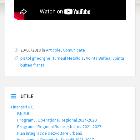
20/05/2019 in
Articole
,
Comunicate
pistol gheorghe
,
Turneul Metallo's
,
Vointa Buftea
,
vointa
buftea franta
UTILE
Finanțări U.E.
P.N.R.R.
Programul Operațional Regional 2014-2020
Programul Regional București-Ilfov 2021-2027
Plan integrat de dezvoltare urbană
Incluziune și Demnitate Socială 2021-2027