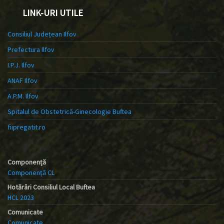
LINK-URI UTILE
Consiliul Județean Ilfov
Prefectura Ilfov
I.P.J. Ilfov
ANAF Ilfov
A.P.M. Ilfov
Spitalul de Obstetrică-Ginecologie Buftea
fiipregatit.ro
Componență
Componență CL
Hotărâri Consiliul Local Buftea
HCL 2023
Comunicate
Comunicate