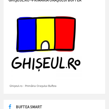
GHIȘEUL.RO -PRIMĂRIA ORAȘULUI BUFTEA
Ghișeul.ro - Primăria Orașului Buftea
BUFTEA SMART