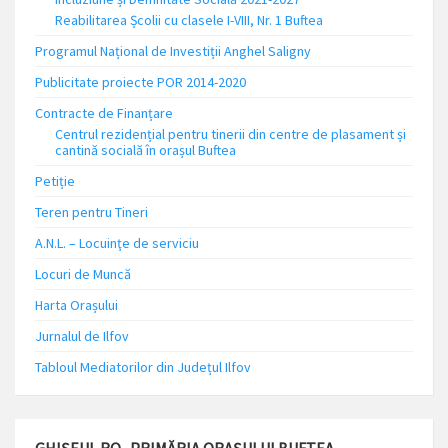
Reabilitarea Școlii cu clasele I-VIII, Nr. 1 Buftea
Programul Național de Investiții Anghel Saligny
Publicitate proiecte POR 2014-2020
Contracte de Finanțare
Centrul rezidențial pentru tinerii din centre de plasament și
cantină socială în orașul Buftea
Petiție
Teren pentru Tineri
A.N.L. – Locuinţe de serviciu
Locuri de Muncă
Harta Orașului
Jurnalul de Ilfov
Tabloul Mediatorilor din Județul Ilfov