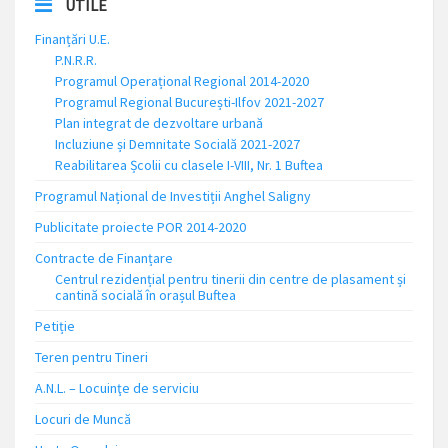
UTILE
Finanțări U.E.
P.N.R.R.
Programul Operațional Regional 2014-2020
Programul Regional București-Ilfov 2021-2027
Plan integrat de dezvoltare urbană
Incluziune și Demnitate Socială 2021-2027
Reabilitarea Școlii cu clasele I-VIII, Nr. 1 Buftea
Programul Național de Investiții Anghel Saligny
Publicitate proiecte POR 2014-2020
Contracte de Finanțare
Centrul rezidențial pentru tinerii din centre de plasament și
cantină socială în orașul Buftea
Petiție
Teren pentru Tineri
A.N.L. – Locuinţe de serviciu
Locuri de Muncă