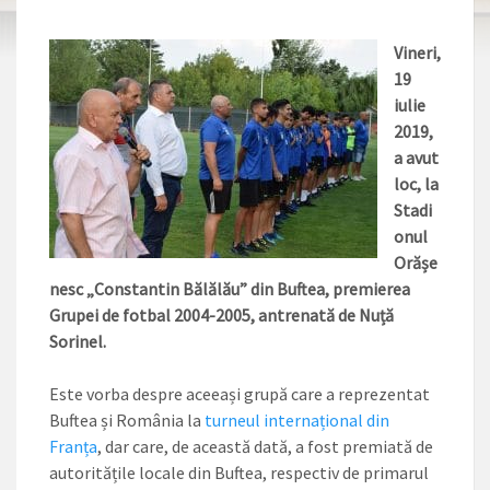
Vineri,
19
iulie
2019,
a avut
loc, la
Stadi
onul
Orășe
nesc „Constantin Bălălău” din Buftea, premierea
Grupei de fotbal 2004-2005, antrenată de Nuță
Sorinel.
Este vorba despre aceeași grupă care a reprezentat
Buftea și România la
turneul internațional din
Franța
, dar care, de această dată, a fost premiată de
autoritățile locale din Buftea, respectiv de primarul