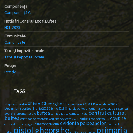
Componență
Componență CL
Hotărâri Consiliul Local Buftea
HCL 2023
Comunicate
Comunicate
Taxe și impozite locale
Taxe și impozite locale
Petiție
Petiție
TAGS
#PistolGheorghe
#faptenuvorbe
1 Decembrie 2018
1 Decembrie 2019
1
Decembrie Buftea
asistenta
1 iunie 2017
1 iunie 2018
8 martie buftea
anduranta ecvestra\
centrul cultural
buftea
sociala
biserica studio
campionat balcanic
canicula
buftea
COVID-19
CFR Buftea
certificat de casatorie
certificat de deces
cod portocaliu
evidenta persoanelor
eliberare buletin
cupa csta
cupa shagya
mos nicolae
primaria
pistol gheorghe
buftea
politia locala buftea