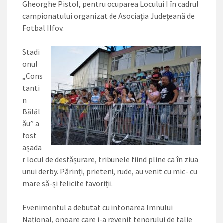
Gheorghe Pistol, pentru ocuparea Locului I în cadrul
campionatului organizat de Asociația Județeană de
Fotbal Ilfov.
Stadi
onul
„Cons
tanti
n
Bălăl
ău” a
fost
așada
r locul de desfășurare, tribunele fiind pline ca în ziua
unui derby. Părinți, prieteni, rude, au venit cu mic- cu
mare să-și felicite favoriții.
Evenimentul a debutat cu intonarea Imnului
Național, onoare care i-a revenit tenorului de talie