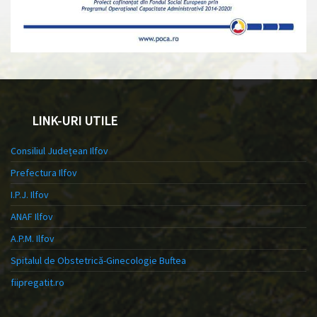
LINK-URI UTILE
Consiliul Județean Ilfov
Prefectura Ilfov
I.P.J. Ilfov
ANAF Ilfov
A.P.M. Ilfov
Spitalul de Obstetrică-Ginecologie Buftea
fiipregatit.ro