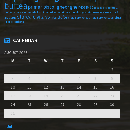
buftea
primar pistol gheorghe
R402
R469
raja
sabie
scoala 1
shagya
buftea
scoala gimnaziala 1
scrima buftea
semimaraton
sistare energie electrică
starea civila
spclep
Vointa Buftea
ziua
ziua eroilor 2017
ziua eroilor 2018
eroilor buftea
CALENDAR
AUGUST 2026
M
T
W
T
F
S
S
1
2
3
4
5
6
7
8
9
10
11
12
13
14
15
16
17
18
19
20
21
22
23
24
25
26
27
28
29
30
31
« Jul