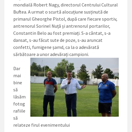
mondială Robert Nagy, directorul Centrului Cultural
Buftea. A urmat o scurtă alocuțiune susținută de
primarul Gheorghe Pistol, după care fiecare sportiv,
antrenorul Sorinel Nuță și antrenorul portarilor,
Constantin Belo au fost premiați. S-a cântat, s-a
dansat, s-au făcut sute de poze, s-au aruncat
confetti, fumigene șamd, ca la o adevărată
sărbătoare a unor adevărați campioni.
Dar
mai
bine
să
lăsăm
fotog
rafiile
să
relateze firul evenimentului