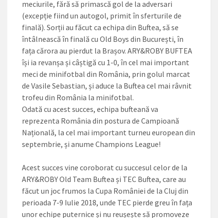
meciurile, fără să primască gol de la adversari
(excepție fiind un autogol, primit în sferturile de
finală). Sorții au făcut ca echipa din Buftea, să se
întâlnească în finală cu Old Boys din București, în
fața cărora au pierdut la Brașov. ARY&ROBY BUFTEA
își ia revanșa și câștigă cu 1-0, în cel mai important
meci de minifotbal din România, prin golul marcat
de Vasile Sebastian, și aduce la Buftea cel mai râvnit
trofeu din România la minifotbal.
Odată cu acest succes, echipa bufteană va
reprezenta România din postura de Campioană
Națională, la cel mai important turneu european din
septembrie, și anume Champions League!
Acest succes vine coroborat cu succesul celor de la
ARY&ROBY Old Team Buftea și TEC Buftea, care au
făcut un joc frumos la Cupa României de la Cluj din
perioada 7-9 Iulie 2018, unde TEC pierde greu în fața
unor echipe puternice și nu reușește să promoveze