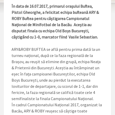
În data de 16.07.2017, primarul orașului Buftea,
Pistol Gheorghe, a felicitat echipa bufteană ARY &
ROBY Buftea pentru câștigarea Campionatul
Național de Minifotbal de la Bacău. Aceștia au
disputat finala cu echipa Old Boys București,
câștigând cu 1-0, marcator fiind Vasile Sebastian.
ARY&ROBY BUFTEA se află pentru prima dată la un
turneu național, după ce la faza regională de la
Brașov, au reușit să elimine din grupă, echipa Neața
& Prietenii din București. Aceștia au întâmpinat un
eșec în fața campioanei Bucureștilor, echipa Old
Boys București, unde au pierdut la executarea
loviturilor de departajare, cu scorul de 1-1, dar din
fericire, la faza regională se califică toate cele 4
semifinaliste la finala Campionatului Național.
În cadrul Campionatului Național 2017, organizat la
Bacău, ARY & ROBY reușesc să câștige toate