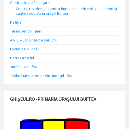
Contracte de Finanțare
Centrul rezidențial pentru tinerii din centre de plasament și
cantină socială în orașul Buftea
Petiție
Teren pentru Tineri
A.N.L. – Locuinţe de serviciu
Locuri de Muncă
Harta Orașului
Jurnalul de Ilfov
Tabloul Mediatorilor din Județul Ilfov
GHIȘEUL.RO -PRIMĂRIA ORAȘULUI BUFTEA