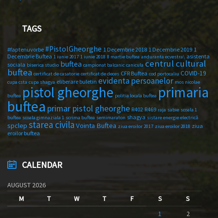
TAGS
#PistolGheorghe
#faptenuvorbe
1 Decembrie 2018
1 Decembrie 2019
1
Decembrie Buftea
asistenta
1 iunie 2017
1 iunie 2018
8 martie buftea
anduranta ecvestra\
centrul cultural
buftea
sociala
biserica studio
campionat balcanic
canicula
buftea
COVID-19
CFR Buftea
certificat de casatorie
certificat de deces
cod portocaliu
evidenta persoanelor
eliberare buletin
cupa csta
cupa shagya
mos nicolae
primaria
pistol gheorghe
buftea
politia locala buftea
buftea
primar pistol gheorghe
R402
R469
raja
sabie
scoala 1
shagya
buftea
scoala gimnaziala 1
scrima buftea
semimaraton
sistare energie electrică
starea civila
spclep
Vointa Buftea
ziua
ziua eroilor 2017
ziua eroilor 2018
eroilor buftea
CALENDAR
AUGUST 2026
M
T
W
T
F
S
S
1
2