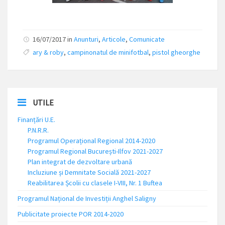
16/07/2017 in
Anunturi
,
Articole
,
Comunicate
ary & roby
,
campinonatul de minifotbal
,
pistol gheorghe
UTILE
Finanțări U.E.
P.N.R.R.
Programul Operațional Regional 2014-2020
Programul Regional București-Ilfov 2021-2027
Plan integrat de dezvoltare urbană
Incluziune și Demnitate Socială 2021-2027
Reabilitarea Școlii cu clasele I-VIII, Nr. 1 Buftea
Programul Național de Investiții Anghel Saligny
Publicitate proiecte POR 2014-2020