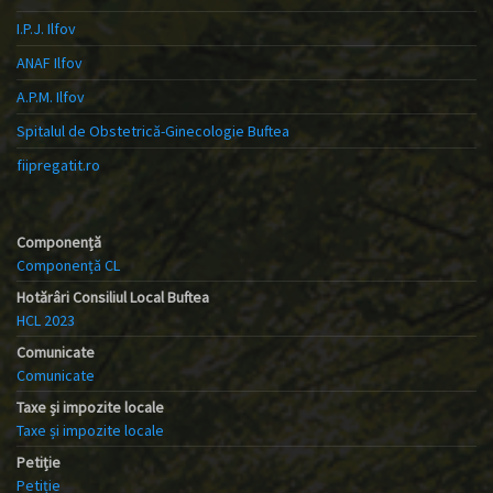
I.P.J. Ilfov
ANAF Ilfov
A.P.M. Ilfov
Spitalul de Obstetrică-Ginecologie Buftea
fiipregatit.ro
Componență
Componență CL
Hotărâri Consiliul Local Buftea
HCL 2023
Comunicate
Comunicate
Taxe și impozite locale
Taxe și impozite locale
Petiție
Petiție