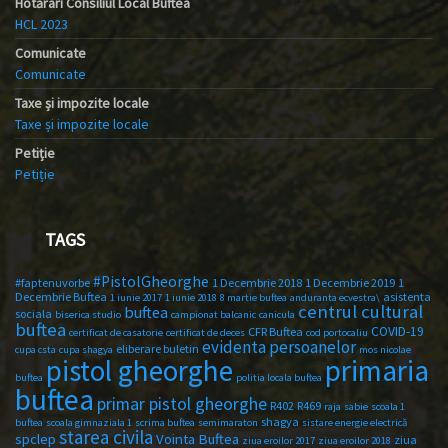
Hotărâri Consiliul Local Buftea
HCL 2023
Comunicate
Comunicate
Taxe și impozite locale
Taxe și impozite locale
Petiție
Petiție
TAGS
#PistolGheorghe
#faptenuvorbe
1 Decembrie 2018
1 Decembrie 2019
1
Decembrie Buftea
asistenta
1 iunie 2017
1 iunie 2018
8 martie buftea
anduranta ecvestra\
centrul cultural
buftea
sociala
biserica studio
campionat balcanic
canicula
buftea
COVID-19
CFR Buftea
certificat de casatorie
certificat de deces
cod portocaliu
evidenta persoanelor
eliberare buletin
cupa csta
cupa shagya
mos nicolae
primaria
pistol gheorghe
buftea
politia locala buftea
buftea
primar pistol gheorghe
R402
R469
raja
sabie
scoala 1
shagya
buftea
scoala gimnaziala 1
scrima buftea
semimaraton
sistare energie electrică
starea civila
spclep
Vointa Buftea
ziua
ziua eroilor 2017
ziua eroilor 2018