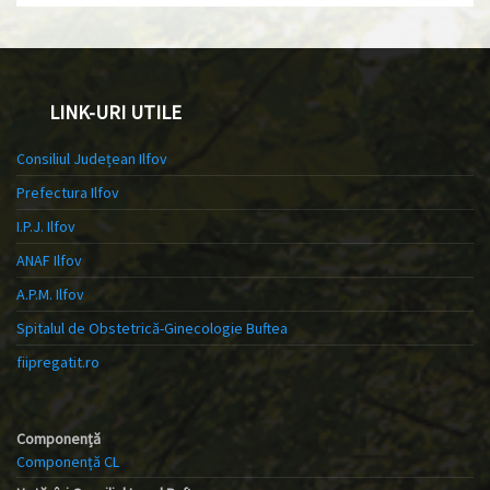
LINK-URI UTILE
Consiliul Județean Ilfov
Prefectura Ilfov
I.P.J. Ilfov
ANAF Ilfov
A.P.M. Ilfov
Spitalul de Obstetrică-Ginecologie Buftea
fiipregatit.ro
Componență
Componență CL