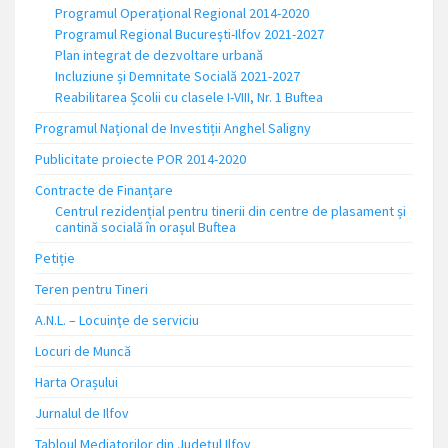
Programul Operațional Regional 2014-2020
Programul Regional București-Ilfov 2021-2027
Plan integrat de dezvoltare urbană
Incluziune și Demnitate Socială 2021-2027
Reabilitarea Școlii cu clasele I-VIII, Nr. 1 Buftea
Programul Național de Investiții Anghel Saligny
Publicitate proiecte POR 2014-2020
Contracte de Finanțare
Centrul rezidențial pentru tinerii din centre de plasament și
cantină socială în orașul Buftea
Petiție
Teren pentru Tineri
A.N.L. – Locuinţe de serviciu
Locuri de Muncă
Harta Orașului
Jurnalul de Ilfov
Tabloul Mediatorilor din Județul Ilfov