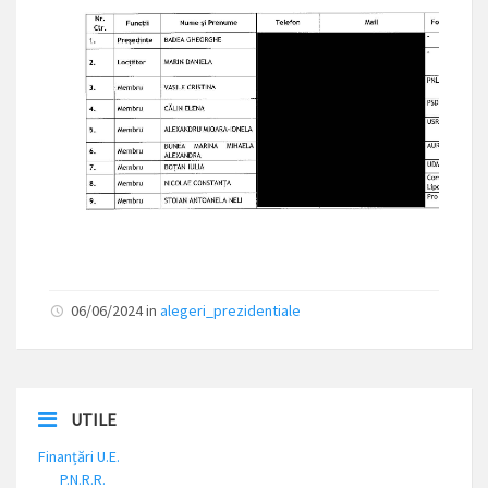
06/06/2024 in
alegeri_prezidentiale
UTILE
Finanțări U.E.
P.N.R.R.