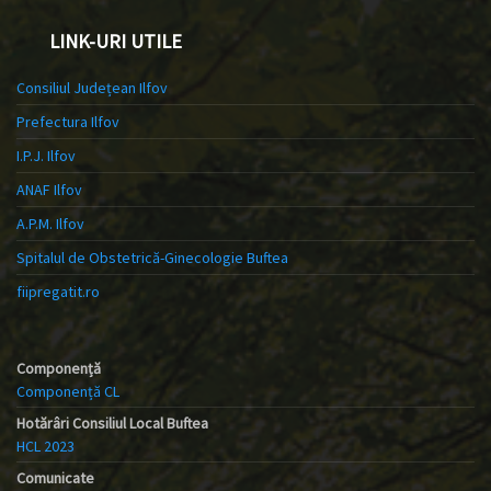
LINK-URI UTILE
Consiliul Județean Ilfov
Prefectura Ilfov
I.P.J. Ilfov
ANAF Ilfov
A.P.M. Ilfov
Spitalul de Obstetrică-Ginecologie Buftea
fiipregatit.ro
Componență
Componență CL
Hotărâri Consiliul Local Buftea
HCL 2023
Comunicate