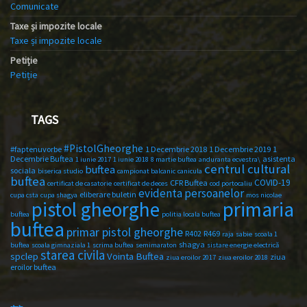
Comunicate
Taxe și impozite locale
Taxe și impozite locale
Petiție
Petiție
TAGS
#PistolGheorghe
#faptenuvorbe
1 Decembrie 2018
1 Decembrie 2019
1
Decembrie Buftea
asistenta
1 iunie 2017
1 iunie 2018
8 martie buftea
anduranta ecvestra\
centrul cultural
buftea
sociala
biserica studio
campionat balcanic
canicula
buftea
COVID-19
CFR Buftea
certificat de casatorie
certificat de deces
cod portocaliu
evidenta persoanelor
eliberare buletin
cupa csta
cupa shagya
mos nicolae
primaria
pistol gheorghe
buftea
politia locala buftea
buftea
primar pistol gheorghe
R402
R469
raja
sabie
scoala 1
shagya
buftea
scoala gimnaziala 1
scrima buftea
semimaraton
sistare energie electrică
starea civila
spclep
Vointa Buftea
ziua
ziua eroilor 2017
ziua eroilor 2018
eroilor buftea