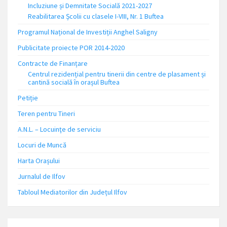
Incluziune și Demnitate Socială 2021-2027
Reabilitarea Școlii cu clasele I-VIII, Nr. 1 Buftea
Programul Național de Investiții Anghel Saligny
Publicitate proiecte POR 2014-2020
Contracte de Finanțare
Centrul rezidențial pentru tinerii din centre de plasament și
cantină socială în orașul Buftea
Petiție
Teren pentru Tineri
A.N.L. – Locuinţe de serviciu
Locuri de Muncă
Harta Orașului
Jurnalul de Ilfov
Tabloul Mediatorilor din Județul Ilfov