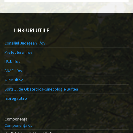
LINK-URI UTILE
Consiliul Județean Ilfov
Prefectura Ilfov
I.P.J. Ilfov
ANAF Ilfov
A.P.M. Ilfov
Spitalul de Obstetrică-Ginecologie Buftea
fiipregatit.ro
Componență
Componență CL