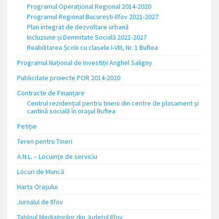
Programul Operațional Regional 2014-2020
Programul Regional București-Ilfov 2021-2027
Plan integrat de dezvoltare urbană
Incluziune și Demnitate Socială 2021-2027
Reabilitarea Școlii cu clasele I-VIII, Nr. 1 Buftea
Programul Național de Investiții Anghel Saligny
Publicitate proiecte POR 2014-2020
Contracte de Finanțare
Centrul rezidențial pentru tinerii din centre de plasament și
cantină socială în orașul Buftea
Petiție
Teren pentru Tineri
A.N.L. – Locuinţe de serviciu
Locuri de Muncă
Harta Orașului
Jurnalul de Ilfov
Tabloul Mediatorilor din Județul Ilfov