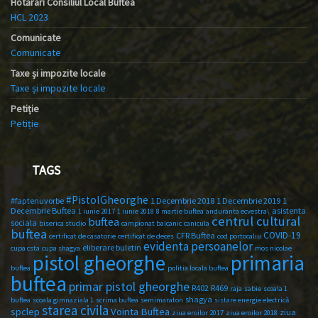
Hotărâri Consiliul Local Buftea
HCL 2023
Comunicate
Comunicate
Taxe și impozite locale
Taxe și impozite locale
Petiție
Petiție
TAGS
#PistolGheorghe
#faptenuvorbe
1 Decembrie 2018
1 Decembrie 2019
1
Decembrie Buftea
asistenta
1 iunie 2017
1 iunie 2018
8 martie buftea
anduranta ecvestra\
centrul cultural
buftea
sociala
biserica studio
campionat balcanic
canicula
buftea
COVID-19
CFR Buftea
certificat de casatorie
certificat de deces
cod portocaliu
evidenta persoanelor
eliberare buletin
cupa csta
cupa shagya
mos nicolae
primaria
pistol gheorghe
buftea
politia locala buftea
buftea
primar pistol gheorghe
R402
R469
raja
sabie
scoala 1
shagya
buftea
scoala gimnaziala 1
scrima buftea
semimaraton
sistare energie electrică
starea civila
spclep
Vointa Buftea
ziua
ziua eroilor 2017
ziua eroilor 2018