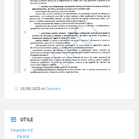
18/08/2025 in
Concurs
UTILE
Finanțări U.E.
P.N.R.R.