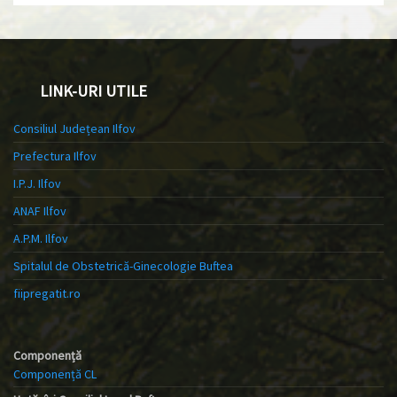
LINK-URI UTILE
Consiliul Județean Ilfov
Prefectura Ilfov
I.P.J. Ilfov
ANAF Ilfov
A.P.M. Ilfov
Spitalul de Obstetrică-Ginecologie Buftea
fiipregatit.ro
Componență
Componență CL