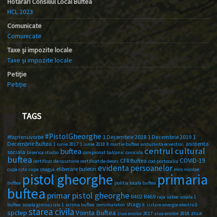
Hotărâri Consiliul Local Buftea
HCL 2023
Comunicate
Comunicate
Taxe și impozite locale
Taxe și impozite locale
Petiție
Petiție
TAGS
#PistolGheorghe
#faptenuvorbe
1 Decembrie 2018
1 Decembrie 2019
1
Decembrie Buftea
asistenta
1 iunie 2017
1 iunie 2018
8 martie buftea
anduranta ecvestra\
centrul cultural
buftea
sociala
biserica studio
campionat balcanic
canicula
buftea
COVID-19
CFR Buftea
certificat de casatorie
certificat de deces
cod portocaliu
evidenta persoanelor
eliberare buletin
cupa csta
cupa shagya
mos nicolae
primaria
pistol gheorghe
buftea
politia locala buftea
buftea
primar pistol gheorghe
R402
R469
raja
sabie
scoala 1
shagya
buftea
scoala gimnaziala 1
scrima buftea
semimaraton
sistare energie electrică
starea civila
spclep
Vointa Buftea
ziua
ziua eroilor 2017
ziua eroilor 2018