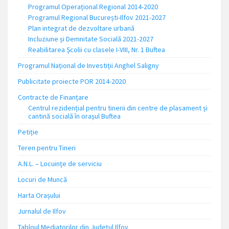
Programul Operațional Regional 2014-2020
Programul Regional București-Ilfov 2021-2027
Plan integrat de dezvoltare urbană
Incluziune și Demnitate Socială 2021-2027
Reabilitarea Școlii cu clasele I-VIII, Nr. 1 Buftea
Programul Național de Investiții Anghel Saligny
Publicitate proiecte POR 2014-2020
Contracte de Finanțare
Centrul rezidențial pentru tinerii din centre de plasament și
cantină socială în orașul Buftea
Petiție
Teren pentru Tineri
A.N.L. – Locuinţe de serviciu
Locuri de Muncă
Harta Orașului
Jurnalul de Ilfov
Tabloul Mediatorilor din Județul Ilfov