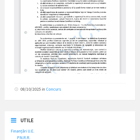
08/10/2025 in
Concurs
UTILE
Finanțări U.E.
P.N.R.R.