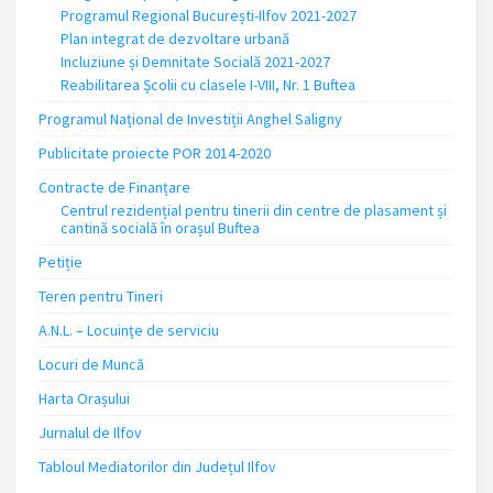
Programul Regional București-Ilfov 2021-2027
Plan integrat de dezvoltare urbană
Incluziune și Demnitate Socială 2021-2027
Reabilitarea Școlii cu clasele I-VIII, Nr. 1 Buftea
Programul Național de Investiții Anghel Saligny
Publicitate proiecte POR 2014-2020
Contracte de Finanțare
Centrul rezidențial pentru tinerii din centre de plasament și
cantină socială în orașul Buftea
Petiție
Teren pentru Tineri
A.N.L. – Locuinţe de serviciu
Locuri de Muncă
Harta Orașului
Jurnalul de Ilfov
Tabloul Mediatorilor din Județul Ilfov