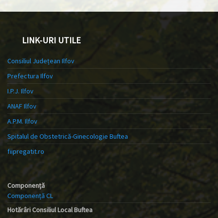
LINK-URI UTILE
Consiliul Județean Ilfov
Prefectura Ilfov
I.P.J. Ilfov
ANAF Ilfov
A.P.M. Ilfov
Spitalul de Obstetrică-Ginecologie Buftea
fiipregatit.ro
Componență
Componență CL
Hotărâri Consiliul Local Buftea