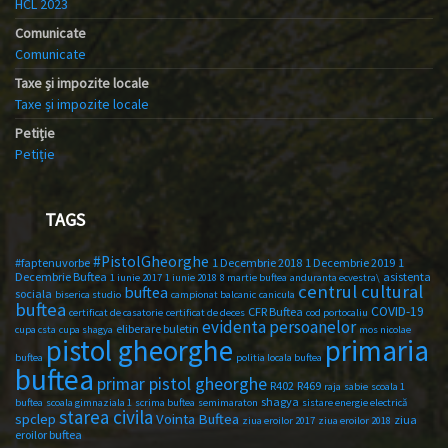
HCL 2023
Comunicate
Comunicate
Taxe și impozite locale
Taxe și impozite locale
Petiție
Petiție
TAGS
#PistolGheorghe
#faptenuvorbe
1 Decembrie 2018
1 Decembrie 2019
1
Decembrie Buftea
asistenta
1 iunie 2017
1 iunie 2018
8 martie buftea
anduranta ecvestra\
centrul cultural
buftea
sociala
biserica studio
campionat balcanic
canicula
buftea
COVID-19
CFR Buftea
certificat de casatorie
certificat de deces
cod portocaliu
evidenta persoanelor
eliberare buletin
cupa csta
cupa shagya
mos nicolae
primaria
pistol gheorghe
buftea
politia locala buftea
buftea
primar pistol gheorghe
R402
R469
raja
sabie
scoala 1
shagya
buftea
scoala gimnaziala 1
scrima buftea
semimaraton
sistare energie electrică
starea civila
spclep
Vointa Buftea
ziua
ziua eroilor 2017
ziua eroilor 2018
eroilor buftea