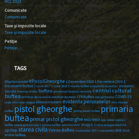
HCL 2023
Comunicate
Comunicate
Taxe și impozite locale
Taxe și impozite locale
Petiție
Petiție
TAGS
#PistolGheorghe
#faptenuvorbe
1 Decembrie 2018
1 Decembrie 2019
1
Decembrie Buftea
asistenta
1 iunie 2017
1 iunie 2018
8 martie buftea
anduranta ecvestra\
centrul cultural
buftea
sociala
biserica studio
campionat balcanic
canicula
buftea
COVID-19
CFR Buftea
certificat de casatorie
certificat de deces
cod portocaliu
evidenta persoanelor
eliberare buletin
cupa csta
cupa shagya
mos nicolae
primaria
pistol gheorghe
buftea
politia locala buftea
buftea
primar pistol gheorghe
R402
R469
raja
sabie
scoala 1
shagya
buftea
scoala gimnaziala 1
scrima buftea
semimaraton
sistare energie electrică
starea civila
spclep
Vointa Buftea
ziua
ziua eroilor 2017
ziua eroilor 2018
eroilor buftea