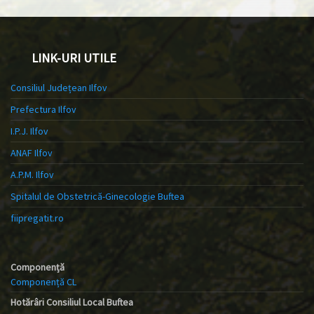
LINK-URI UTILE
Consiliul Județean Ilfov
Prefectura Ilfov
I.P.J. Ilfov
ANAF Ilfov
A.P.M. Ilfov
Spitalul de Obstetrică-Ginecologie Buftea
fiipregatit.ro
Componență
Componență CL
Hotărâri Consiliul Local Buftea