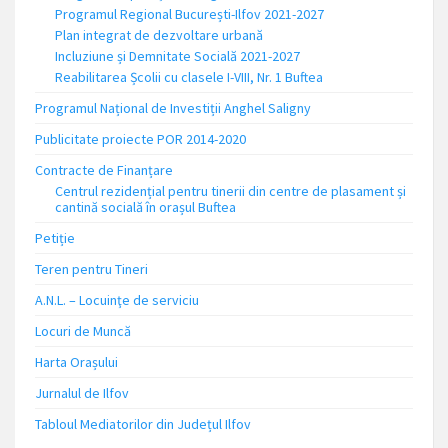
Programul Regional București-Ilfov 2021-2027
Plan integrat de dezvoltare urbană
Incluziune și Demnitate Socială 2021-2027
Reabilitarea Școlii cu clasele I-VIII, Nr. 1 Buftea
Programul Național de Investiții Anghel Saligny
Publicitate proiecte POR 2014-2020
Contracte de Finanțare
Centrul rezidențial pentru tinerii din centre de plasament și
cantină socială în orașul Buftea
Petiție
Teren pentru Tineri
A.N.L. – Locuinţe de serviciu
Locuri de Muncă
Harta Orașului
Jurnalul de Ilfov
Tabloul Mediatorilor din Județul Ilfov