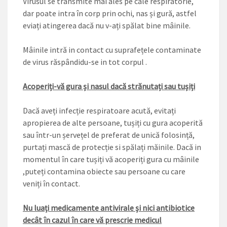
Virusul se transmite mai ales pe cale respiratorie,
dar poate intra în corp prin ochi, nas și gură, astfel
eviați atingerea dacă nu v-ați spălat bine mâinile.
Mâinile intră in contact cu suprafețele contaminate
de virus răspândidu-se in tot corpul .
Acoperiți-vă gura și nasul dacă strănutați sau tușiți
Dacă aveți infecție respiratoare acută, evitați
apropierea de alte persoane, tușiți cu gura acoperită
sau într-un șervețel de preferat de unică folosință,
purtați mască de protecție si spălați măinile. Dacă in
momentul în care tușiți vă acoperiți gura cu mâinile
,puteți contamina obiecte sau persoane cu care
veniți în contact.
Nu luați medicamente antivirale și nici antibiotice
decât în cazul în care vă prescrie medicul