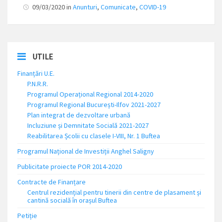
09/03/2020 in
Anunturi
,
Comunicate
,
COVID-19
UTILE
Finanțări U.E.
P.N.R.R.
Programul Operațional Regional 2014-2020
Programul Regional București-Ilfov 2021-2027
Plan integrat de dezvoltare urbană
Incluziune și Demnitate Socială 2021-2027
Reabilitarea Școlii cu clasele I-VIII, Nr. 1 Buftea
Programul Național de Investiții Anghel Saligny
Publicitate proiecte POR 2014-2020
Contracte de Finanțare
Centrul rezidențial pentru tinerii din centre de plasament și
cantină socială în orașul Buftea
Petiție