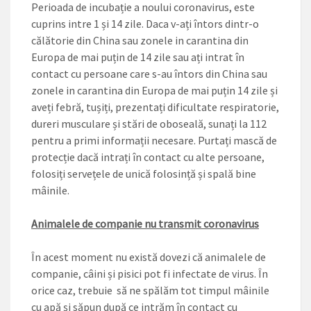
Perioada de incubație a noului coronavirus, este
cuprins intre 1 și 14 zile. Daca v-ați întors dintr-o
călătorie din China sau zonele in carantina din
Europa de mai puțin de 14 zile sau ați intrat în
contact cu persoane care s-au întors din China sau
zonele in carantina din Europa de mai puțin 14 zile și
aveți febră, tușiți, prezentați dificultate respiratorie,
dureri musculare și stări de oboseală, sunați la 112
pentru a primi informații necesare. Purtați mască de
protecție dacă intrați în contact cu alte persoane,
folosiți servețele de unică folosință și spală bine
mâinile.
Animalele de companie nu transmit coronavirus
În acest moment nu există dovezi că animalele de
companie, câini și pisici pot fi infectate de virus. În
orice caz, trebuie să ne spălăm tot timpul mâinile
cu apă și săpun după ce intrăm în contact cu