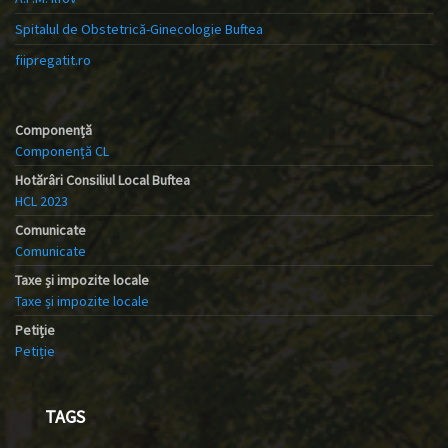
Spitalul de Obstetrică-Ginecologie Buftea
fiipregatit.ro
Componență
Componență CL
Hotărâri Consiliul Local Buftea
HCL 2023
Comunicate
Comunicate
Taxe și impozite locale
Taxe și impozite locale
Petiție
Petiție
TAGS