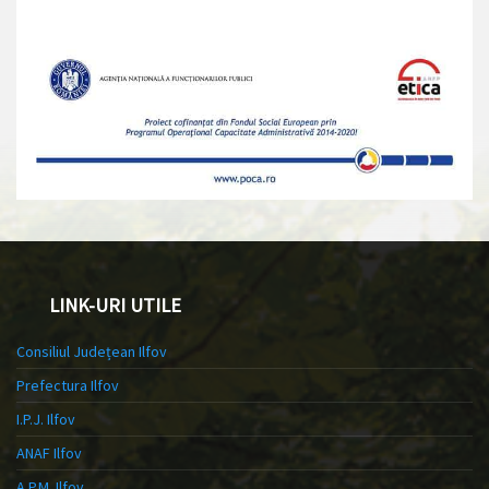
LINK-URI UTILE
Consiliul Județean Ilfov
Prefectura Ilfov
I.P.J. Ilfov
ANAF Ilfov
A.P.M. Ilfov