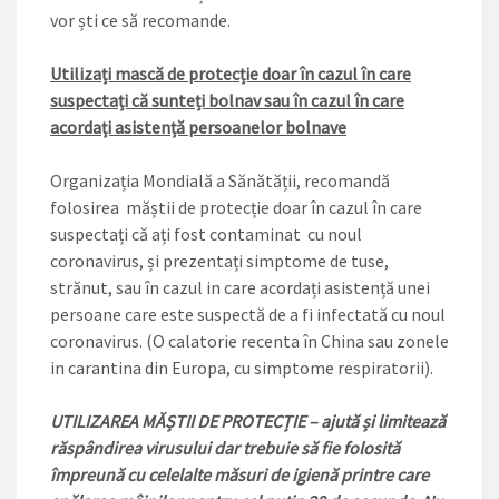
vor ști ce să recomande.
Utilizați mască de protecție doar în cazul în care
suspectați că sunteți bolnav sau în cazul în care
acordați asistență persoanelor bolnave
Organizația Mondială a Sănătății, recomandă
folosirea măștii de protecție doar în cazul în care
suspectați că ați fost contaminat cu noul
coronavirus, și prezentați simptome de tuse,
strănut, sau în cazul in care acordați asistență unei
persoane care este suspectă de a fi infectată cu noul
coronavirus. (O calatorie recenta în China sau zonele
in carantina din Europa, cu simptome respiratorii).
UTILIZAREA MĂȘTII DE PROTECȚIE – ajută și limitează
răspândirea virusului dar trebuie să fie folosită
împreună cu celelalte măsuri de igienă printre care