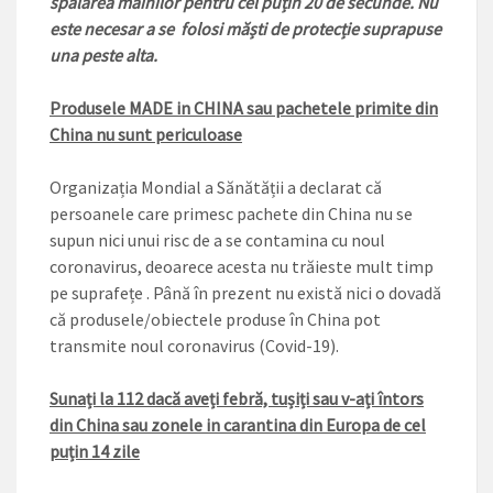
spălarea mâinilor pentru cel puțin 20 de secunde. Nu
este necesar a se folosi măști de protecție suprapuse
una peste alta.
Produsele MADE in CHINA sau pachetele primite din
China nu sunt periculoase
Organizația Mondial a Sănătății a declarat că
persoanele care primesc pachete din China nu se
supun nici unui risc de a se contamina cu noul
coronavirus, deoarece acesta nu trăieste mult timp
pe suprafețe . Până în prezent nu există nici o dovadă
că produsele/obiectele produse în China pot
transmite noul coronavirus (Covid-19).
Sunați la 112 dacă aveți febră, tușiți sau v-ați întors
din China sau zonele in carantina din Europa de cel
puțin 14 zile