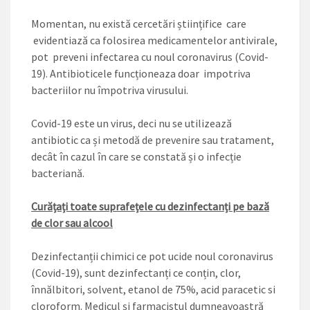
Momentan, nu există cercetări științifice care
evidentiază ca folosirea medicamentelor antivirale,
pot preveni infectarea cu noul coronavirus (Covid-
19). Antibioticele funcționeaza doar impotriva
bacteriilor nu împotriva virusului.
Covid-19 este un virus, deci nu se utilizează
antibiotic ca și metodă de prevenire sau tratament,
decât în cazul în care se constată și o infecție
bacteriană.
Curățați toate suprafețele cu dezinfectanți pe bază
de clor sau alcool
Dezinfectanții chimici ce pot ucide noul coronavirus
(Covid-19), sunt dezinfectanți ce conțin, clor,
înnălbitori, solvent, etanol de 75%, acid paracetic si
cloroform. Medicul și farmacistul dumneavoastră