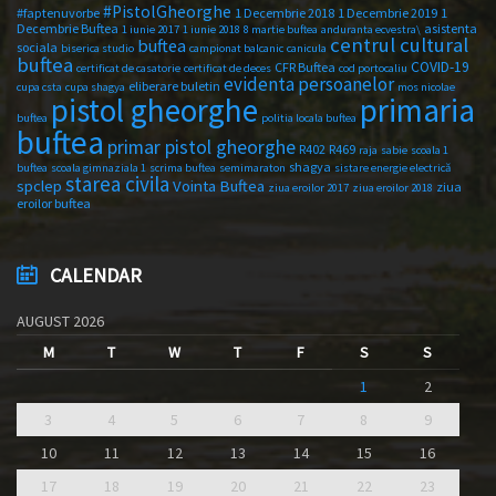
#PistolGheorghe
#faptenuvorbe
1 Decembrie 2018
1 Decembrie 2019
1
Decembrie Buftea
asistenta
1 iunie 2017
1 iunie 2018
8 martie buftea
anduranta ecvestra\
centrul cultural
buftea
sociala
biserica studio
campionat balcanic
canicula
buftea
COVID-19
CFR Buftea
certificat de casatorie
certificat de deces
cod portocaliu
evidenta persoanelor
eliberare buletin
cupa csta
cupa shagya
mos nicolae
primaria
pistol gheorghe
buftea
politia locala buftea
buftea
primar pistol gheorghe
R402
R469
raja
sabie
scoala 1
shagya
buftea
scoala gimnaziala 1
scrima buftea
semimaraton
sistare energie electrică
starea civila
spclep
Vointa Buftea
ziua
ziua eroilor 2017
ziua eroilor 2018
eroilor buftea
CALENDAR
AUGUST 2026
M
T
W
T
F
S
S
1
2
3
4
5
6
7
8
9
10
11
12
13
14
15
16
17
18
19
20
21
22
23