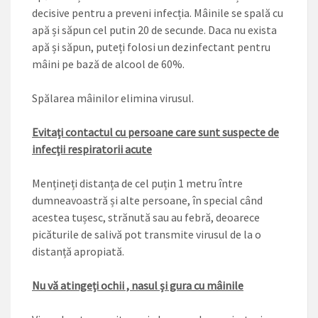
decisive pentru a preveni infecția. Mâinile se spală cu
apă și săpun cel putin 20 de secunde. Daca nu exista
apă și săpun, puteți folosi un dezinfectant pentru
mâini pe bază de alcool de 60%.
Spălarea mâinilor elimina virusul.
Evitați contactul cu persoane care sunt suspecte de
infecții respiratorii acute
Mențineți distanța de cel puțin 1 metru între
dumneavoastră și alte persoane, în special când
acestea tușesc, strănută sau au febră, deoarece
picăturile de salivă pot transmite virusul de la o
distanță apropiată.
Nu vă atingeți ochii , nasul și gura cu mâinile