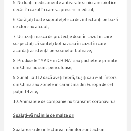
Nu luați medicamente antivirale si nici antibiotice
decât în cazul în care va prescrie medicul;
Curățați toate suprafețele cu dezinfectanți pe bază
de clor sau alcool;
Utilizați masca de protecție doar în cazul in care
suspectați că sunteți bolnav sau în cazul în care
acordați asistență persoanelor bolnave;
Produsele ”MADE in CHINA” sau pachetele primite
din China nu sunt periculoase;
Sunați la 112 dacă aveți febră, tușiți sau v-ați întors
din China sau zonele in carantina din Europa de cel
puțin 14 zile;
Animalele de companie nu transmit coronavirus.
Spălați-vă mâinile de multe ori
Spălarea și dezinfectarea mâinilor sunt acțiuni