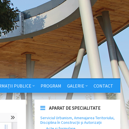
RMAȚII PUBLICE
PROGRAM
GALERIE
CONTACT
APARAT DE SPECIALITATE
Serviciul Urbanism, Amenajarea Teritoriului,
Disciplina în Construcții și Autorizații
Acte și formulare