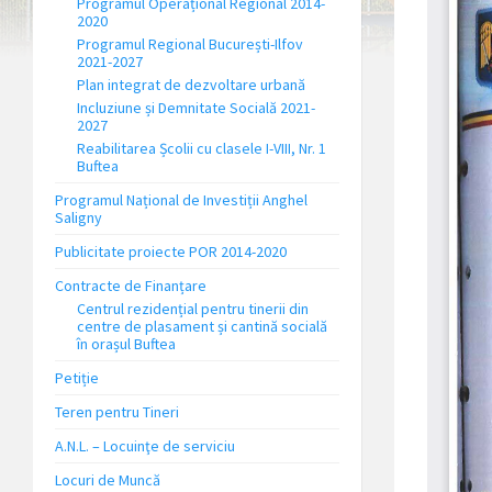
Programul Operațional Regional 2014-
2020
Programul Regional București-Ilfov
2021-2027
Plan integrat de dezvoltare urbană
Incluziune și Demnitate Socială 2021-
2027
Reabilitarea Școlii cu clasele I-VIII, Nr. 1
Buftea
Programul Național de Investiții Anghel
Saligny
Publicitate proiecte POR 2014-2020
Contracte de Finanțare
Centrul rezidențial pentru tinerii din
centre de plasament și cantină socială
în orașul Buftea
Petiție
Teren pentru Tineri
A.N.L. – Locuinţe de serviciu
Locuri de Muncă