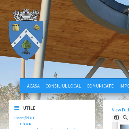
ACASĂ
CONSILIUL LOCAL
COMUNICATE
IMPO
UTILE
View Ful
Finanțări U.E.
P.N.R.R.