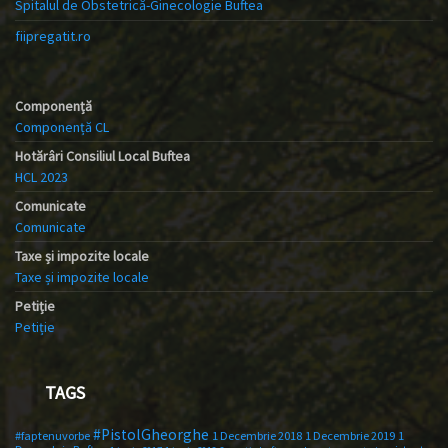
Spitalul de Obstetrică-Ginecologie Buftea
fiipregatit.ro
Componență
Componență CL
Hotărâri Consiliul Local Buftea
HCL 2023
Comunicate
Comunicate
Taxe și impozite locale
Taxe și impozite locale
Petiție
Petiție
TAGS
#PistolGheorghe
#faptenuvorbe
1 Decembrie 2018
1 Decembrie 2019
1