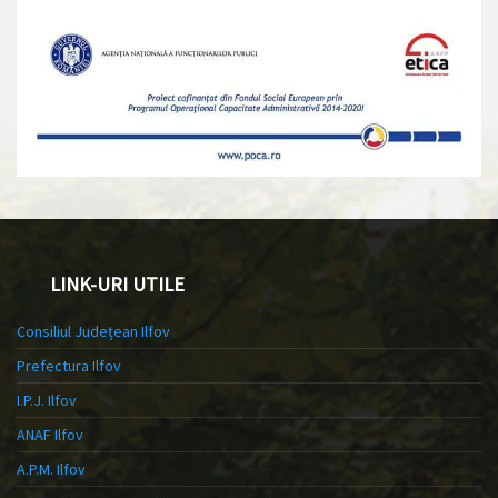
LINK-URI UTILE
Consiliul Județean Ilfov
Prefectura Ilfov
I.P.J. Ilfov
ANAF Ilfov
A.P.M. Ilfov