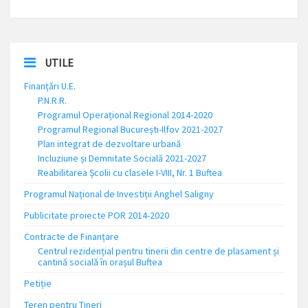
UTILE
Finanțări U.E.
P.N.R.R.
Programul Operațional Regional 2014-2020
Programul Regional București-Ilfov 2021-2027
Plan integrat de dezvoltare urbană
Incluziune și Demnitate Socială 2021-2027
Reabilitarea Școlii cu clasele I-VIII, Nr. 1 Buftea
Programul Național de Investiții Anghel Saligny
Publicitate proiecte POR 2014-2020
Contracte de Finanțare
Centrul rezidențial pentru tinerii din centre de plasament și
cantină socială în orașul Buftea
Petiție
Teren pentru Tineri