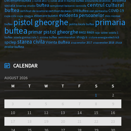
Decembrie Buftea
asistenta
1 iunie 2017
1 iunie 2018
8 martie buftea
anduranta ecvestra\
centrul cultural
buftea
sociala
biserica studio
campionat balcanic
canicula
buftea
COVID-19
CFR Buftea
certificat de casatorie
certificat de deces
cod portocaliu
evidenta persoanelor
eliberare buletin
cupa csta
cupa shagya
mos nicolae
primaria
pistol gheorghe
buftea
politia locala buftea
buftea
primar pistol gheorghe
R402
R469
raja
sabie
scoala 1
shagya
buftea
scoala gimnaziala 1
scrima buftea
semimaraton
sistare energie electrică
starea civila
spclep
Vointa Buftea
ziua
ziua eroilor 2017
ziua eroilor 2018
eroilor buftea
CALENDAR
AUGUST 2026
M
T
W
T
F
S
S
1
2
3
4
5
6
7
8
9
10
11
12
13
14
15
16
17
18
19
20
21
22
23
24
25
26
27
28
29
30