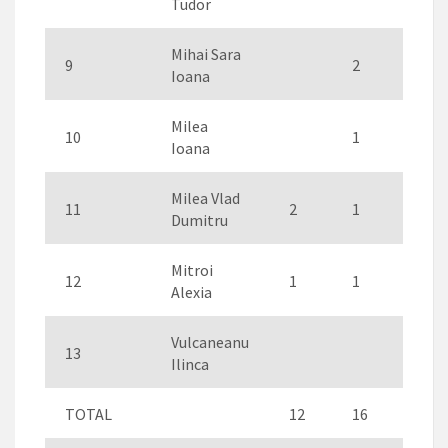
Tudor
Mihai Sara
9
2
2
Ioana
Milea
10
1
2
Ioana
Milea Vlad
11
2
1
2
Dumitru
Mitroi
12
1
1
1
Alexia
Vulcaneanu
13
1
Ilinca
TOTAL
12
16
1