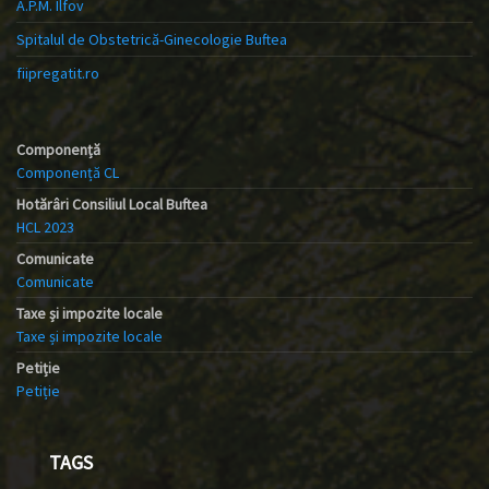
A.P.M. Ilfov
Spitalul de Obstetrică-Ginecologie Buftea
fiipregatit.ro
Componență
Componență CL
Hotărâri Consiliul Local Buftea
HCL 2023
Comunicate
Comunicate
Taxe și impozite locale
Taxe și impozite locale
Petiție
Petiție
TAGS