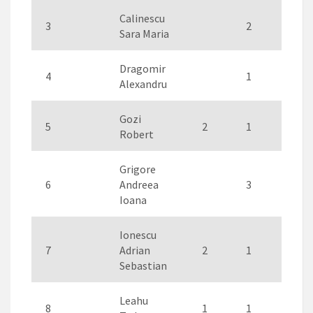
Calinescu
3
2
1
Sara Maria
Dragomir
4
1
1
Alexandru
Gozi
5
2
1
1
Robert
Grigore
6
Andreea
3
1
Ioana
Ionescu
7
Adrian
2
1
Sebastian
Leahu
8
1
1