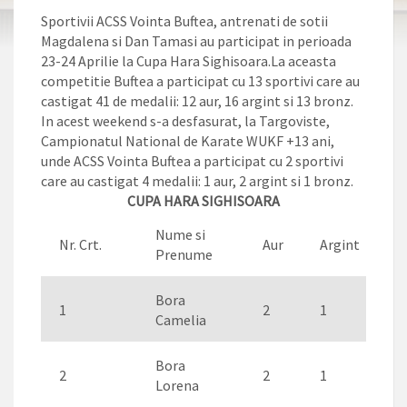
Sportivii ACSS Vointa Buftea, antrenati de sotii
Magdalena si Dan Tamasi au participat in perioada
23-24 Aprilie la Cupa Hara Sighisoara.La aceasta
competitie Buftea a participat cu 13 sportivi care au
castigat 41 de medalii: 12 aur, 16 argint si 13 bronz.
In acest weekend s-a desfasurat, la Targoviste,
Campionatul National de Karate WUKF +13 ani,
unde ACSS Vointa Buftea a participat cu 2 sportivi
care au castigat 4 medalii: 1 aur, 2 argint si 1 bronz.
CUPA HARA SIGHISOARA
Nume si
Nr. Crt.
Aur
Argint
B
Prenume
Bora
1
2
1
1
Camelia
Bora
2
2
1
Lorena