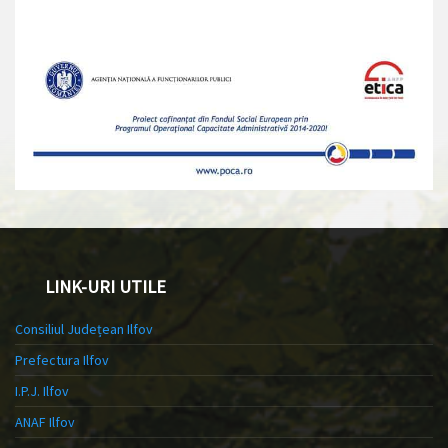
LINK-URI UTILE
Consiliul Județean Ilfov
Prefectura Ilfov
I.P.J. Ilfov
ANAF Ilfov