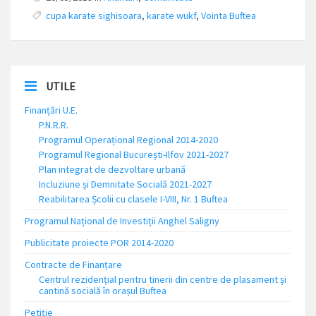
cupa karate sighisoara
,
karate wukf
,
Vointa Buftea
UTILE
Finanțări U.E.
P.N.R.R.
Programul Operațional Regional 2014-2020
Programul Regional București-Ilfov 2021-2027
Plan integrat de dezvoltare urbană
Incluziune și Demnitate Socială 2021-2027
Reabilitarea Școlii cu clasele I-VIII, Nr. 1 Buftea
Programul Național de Investiții Anghel Saligny
Publicitate proiecte POR 2014-2020
Contracte de Finanțare
Centrul rezidențial pentru tinerii din centre de plasament și
cantină socială în orașul Buftea
Petiție