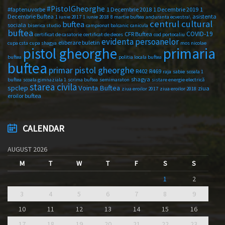
#PistolGheorghe
#faptenuvorbe
1 Decembrie 2018
1 Decembrie 2019
1
Decembrie Buftea
asistenta
1 iunie 2017
1 iunie 2018
8 martie buftea
anduranta ecvestra\
centrul cultural
buftea
sociala
biserica studio
campionat balcanic
canicula
buftea
COVID-19
CFR Buftea
certificat de casatorie
certificat de deces
cod portocaliu
evidenta persoanelor
eliberare buletin
cupa csta
cupa shagya
mos nicolae
primaria
pistol gheorghe
buftea
politia locala buftea
buftea
primar pistol gheorghe
R402
R469
raja
sabie
scoala 1
shagya
buftea
scoala gimnaziala 1
scrima buftea
semimaraton
sistare energie electrică
starea civila
spclep
Vointa Buftea
ziua
ziua eroilor 2017
ziua eroilor 2018
eroilor buftea
CALENDAR
AUGUST 2026
M
T
W
T
F
S
S
1
2
3
4
5
6
7
8
9
10
11
12
13
14
15
16
17
18
19
20
21
22
23