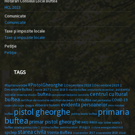
Hotărâri Consiliul Local Buftea
HCL 2023
Comunicate
Comunicate
Taxe și impozite locale
Taxe și impozite locale
Petiție
Petiție
TAGS
#PistolGheorghe
#faptenuvorbe
1 Decembrie 2018
1 Decembrie 2019
1
Decembrie Buftea
asistenta
1 iunie 2017
1 iunie 2018
8 martie buftea
anduranta ecvestra\
centrul cultural
buftea
sociala
biserica studio
campionat balcanic
canicula
buftea
COVID-19
CFR Buftea
certificat de casatorie
certificat de deces
cod portocaliu
evidenta persoanelor
eliberare buletin
cupa csta
cupa shagya
mos nicolae
primaria
pistol gheorghe
buftea
politia locala buftea
buftea
primar pistol gheorghe
R402
R469
raja
sabie
scoala 1
shagya
buftea
scoala gimnaziala 1
scrima buftea
semimaraton
sistare energie electrică
starea civila
spclep
Vointa Buftea
ziua
ziua eroilor 2017
ziua eroilor 2018