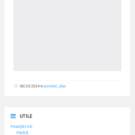
08/10/2024 in
posturi_das
UTILE
Finanțări U.E.
P.N.R.R.