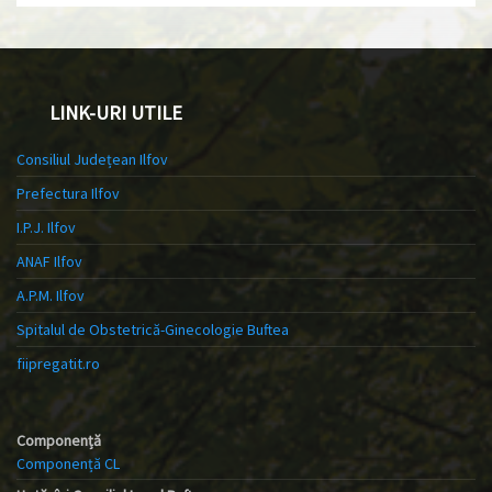
LINK-URI UTILE
Consiliul Județean Ilfov
Prefectura Ilfov
I.P.J. Ilfov
ANAF Ilfov
A.P.M. Ilfov
Spitalul de Obstetrică-Ginecologie Buftea
fiipregatit.ro
Componență
Componență CL