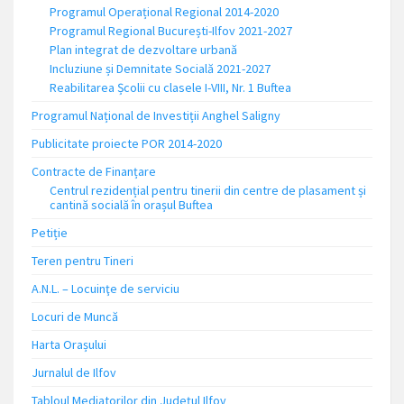
Programul Operațional Regional 2014-2020
Programul Regional București-Ilfov 2021-2027
Plan integrat de dezvoltare urbană
Incluziune și Demnitate Socială 2021-2027
Reabilitarea Școlii cu clasele I-VIII, Nr. 1 Buftea
Programul Național de Investiții Anghel Saligny
Publicitate proiecte POR 2014-2020
Contracte de Finanțare
Centrul rezidențial pentru tinerii din centre de plasament și
cantină socială în orașul Buftea
Petiție
Teren pentru Tineri
A.N.L. – Locuinţe de serviciu
Locuri de Muncă
Harta Orașului
Jurnalul de Ilfov
Tabloul Mediatorilor din Județul Ilfov