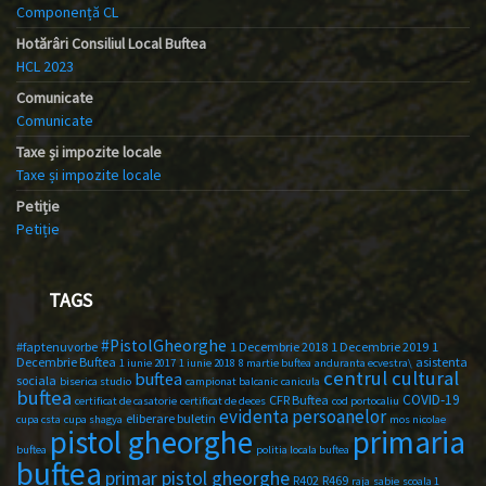
Componență CL
Hotărâri Consiliul Local Buftea
HCL 2023
Comunicate
Comunicate
Taxe și impozite locale
Taxe și impozite locale
Petiție
Petiție
TAGS
#PistolGheorghe
#faptenuvorbe
1 Decembrie 2018
1 Decembrie 2019
1
Decembrie Buftea
asistenta
1 iunie 2017
1 iunie 2018
8 martie buftea
anduranta ecvestra\
centrul cultural
buftea
sociala
biserica studio
campionat balcanic
canicula
buftea
COVID-19
CFR Buftea
certificat de casatorie
certificat de deces
cod portocaliu
evidenta persoanelor
eliberare buletin
cupa csta
cupa shagya
mos nicolae
primaria
pistol gheorghe
buftea
politia locala buftea
buftea
primar pistol gheorghe
R402
R469
raja
sabie
scoala 1