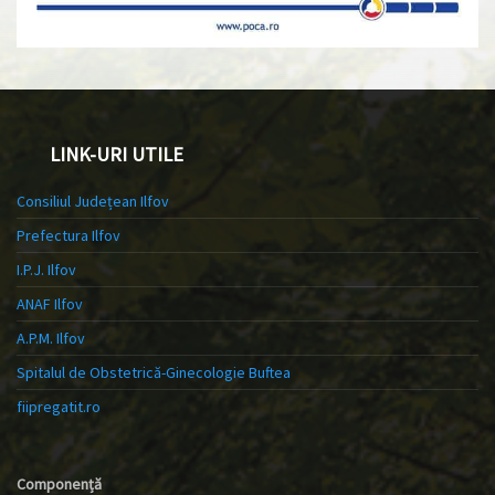
LINK-URI UTILE
Consiliul Județean Ilfov
Prefectura Ilfov
I.P.J. Ilfov
ANAF Ilfov
A.P.M. Ilfov
Spitalul de Obstetrică-Ginecologie Buftea
fiipregatit.ro
Componență