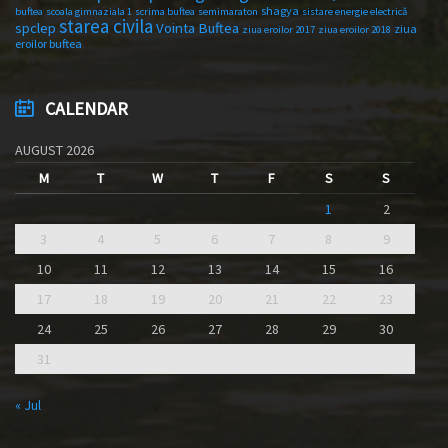
shagya
buftea
scoala gimnaziala 1
scrima buftea
semimaraton
sistare energie electrică
starea civila
spclep
Vointa Buftea
ziua
ziua eroilor 2017
ziua eroilor 2018
eroilor buftea
CALENDAR
AUGUST 2026
M
T
W
T
F
S
S
1
2
3
4
5
6
7
8
9
10
11
12
13
14
15
16
17
18
19
20
21
22
23
24
25
26
27
28
29
30
31
« Jul