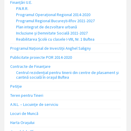
Finanțări U.E.
P.N.R.R.
Programul Operațional Regional 2014-2020
Programul Regional București-Ilfov 2021-2027
Plan integrat de dezvoltare urbană
Incluziune și Demnitate Socială 2021-2027
Reabilitarea Școlii cu clasele I-VIII, Nr. 1 Buftea
Programul Național de Investiții Anghel Saligny
Publicitate proiecte POR 2014-2020
Contracte de Finanțare
Centrul rezidențial pentru tinerii din centre de plasament și
cantină socială în orașul Buftea
Petiție
Teren pentru Tineri
A.N.L. – Locuinţe de serviciu
Locuri de Muncă
Harta Orașului