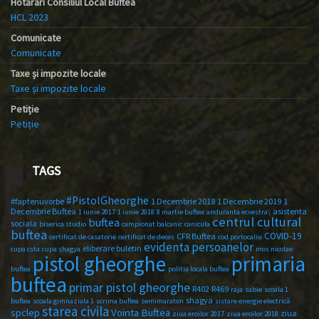
Hotărâri Consiliul Local Buftea
HCL 2023
Comunicate
Comunicate
Taxe și impozite locale
Taxe și impozite locale
Petiție
Petiție
TAGS
#PistolGheorghe
#faptenuvorbe
1 Decembrie 2018
1 Decembrie 2019
1
Decembrie Buftea
asistenta
1 iunie 2017
1 iunie 2018
8 martie buftea
anduranta ecvestra\
centrul cultural
buftea
sociala
biserica studio
campionat balcanic
canicula
buftea
COVID-19
CFR Buftea
certificat de casatorie
certificat de deces
cod portocaliu
evidenta persoanelor
eliberare buletin
cupa csta
cupa shagya
mos nicolae
primaria
pistol gheorghe
buftea
politia locala buftea
buftea
primar pistol gheorghe
R402
R469
raja
sabie
scoala 1
shagya
buftea
scoala gimnaziala 1
scrima buftea
semimaraton
sistare energie electrică
starea civila
spclep
Vointa Buftea
ziua
ziua eroilor 2017
ziua eroilor 2018