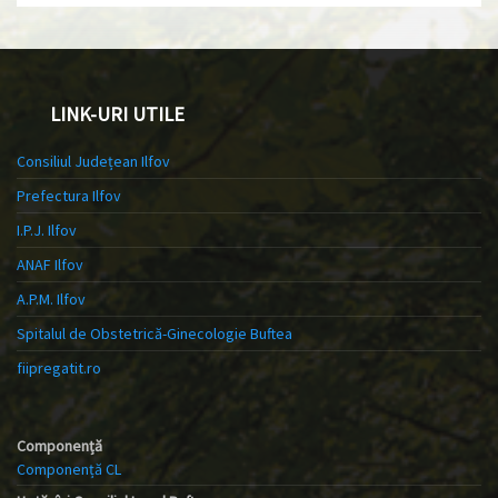
LINK-URI UTILE
Consiliul Județean Ilfov
Prefectura Ilfov
I.P.J. Ilfov
ANAF Ilfov
A.P.M. Ilfov
Spitalul de Obstetrică-Ginecologie Buftea
fiipregatit.ro
Componență
Componență CL