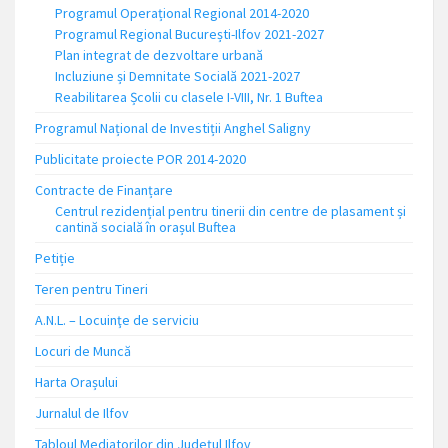
Programul Operațional Regional 2014-2020
Programul Regional București-Ilfov 2021-2027
Plan integrat de dezvoltare urbană
Incluziune și Demnitate Socială 2021-2027
Reabilitarea Școlii cu clasele I-VIII, Nr. 1 Buftea
Programul Național de Investiții Anghel Saligny
Publicitate proiecte POR 2014-2020
Contracte de Finanțare
Centrul rezidențial pentru tinerii din centre de plasament și
cantină socială în orașul Buftea
Petiție
Teren pentru Tineri
A.N.L. – Locuinţe de serviciu
Locuri de Muncă
Harta Orașului
Jurnalul de Ilfov
Tabloul Mediatorilor din Județul Ilfov