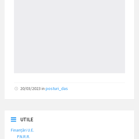
20/03/2023 in
posturi_das
UTILE
Finanțări U.E.
P.N.R.R.