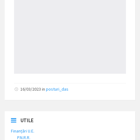
16/03/2023 in
posturi_das
UTILE
Finanțări U.E.
P.N.R.R.