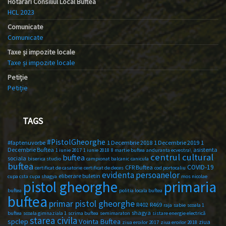
Hotărâri Consiliul Local Buftea
HCL 2023
Comunicate
Comunicate
Taxe și impozite locale
Taxe și impozite locale
Petiție
Petiție
TAGS
#PistolGheorghe
#faptenuvorbe
1 Decembrie 2018
1 Decembrie 2019
1
Decembrie Buftea
asistenta
1 iunie 2017
1 iunie 2018
8 martie buftea
anduranta ecvestra\
centrul cultural
buftea
sociala
biserica studio
campionat balcanic
canicula
buftea
COVID-19
CFR Buftea
certificat de casatorie
certificat de deces
cod portocaliu
evidenta persoanelor
eliberare buletin
cupa csta
cupa shagya
mos nicolae
primaria
pistol gheorghe
buftea
politia locala buftea
buftea
primar pistol gheorghe
R402
R469
raja
sabie
scoala 1
shagya
buftea
scoala gimnaziala 1
scrima buftea
semimaraton
sistare energie electrică
starea civila
spclep
Vointa Buftea
ziua
ziua eroilor 2017
ziua eroilor 2018