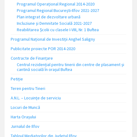
Programul Operațional Regional 2014-2020
Programul Regional București-Ilfov 2021-2027
Plan integrat de dezvoltare urbană
Incluziune și Demnitate Socială 2021-2027
Reabilitarea Școlii cu clasele I-VIII, Nr. 1 Buftea
Programul Național de Investiții Anghel Saligny
Publicitate proiecte POR 2014-2020
Contracte de Finanțare
Centrul rezidențial pentru tinerii din centre de plasament și
cantină socială în orașul Buftea
Petiție
Teren pentru Tineri
A.N.L. – Locuinţe de serviciu
Locuri de Muncă
Harta Orașului
Jurnalul de Ilfov
Tabloul Mediatorilor din Județul Ilfov