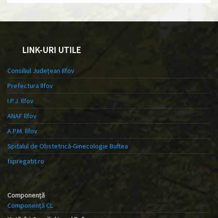
LINK-URI UTILE
Consiliul Județean Ilfov
Prefectura Ilfov
I.P.J. Ilfov
ANAF Ilfov
A.P.M. Ilfov
Spitalul de Obstetrică-Ginecologie Buftea
fiipregatit.ro
Componență
Componență CL