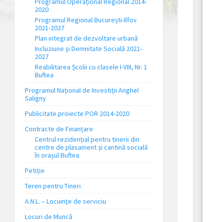
Programul Operațional Regional 2014-
2020
Programul Regional București-Ilfov
2021-2027
Plan integrat de dezvoltare urbană
Incluziune și Demnitate Socială 2021-
2027
Reabilitarea Școlii cu clasele I-VIII, Nr. 1
Buftea
Programul Național de Investiții Anghel
Saligny
Publicitate proiecte POR 2014-2020
Contracte de Finanțare
Centrul rezidențial pentru tinerii din
centre de plasament și cantină socială
în orașul Buftea
Petiție
Teren pentru Tineri
A.N.L. – Locuinţe de serviciu
Locuri de Muncă