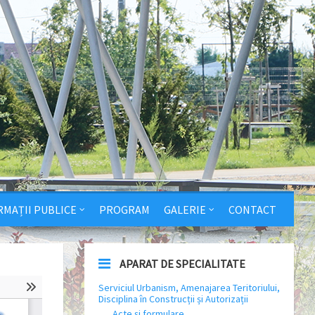
RMAȚII PUBLICE
PROGRAM
GALERIE
CONTACT
APARAT DE SPECIALITATE
Serviciul Urbanism, Amenajarea Teritoriului,
Disciplina în Construcții și Autorizații
Acte și formulare