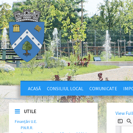
ACASĂ
CONSILIUL LOCAL
COMUNICATE
IMPO
UTILE
View Ful
Finanțări U.E.
P.N.R.R.