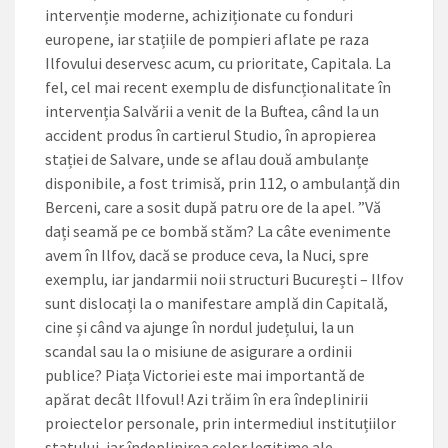
intervenție moderne, achiziționate cu fonduri
europene, iar stațiile de pompieri aflate pe raza
Ilfovului deservesc acum, cu prioritate, Capitala. La
fel, cel mai recent exemplu de disfuncționalitate în
intervenția Salvării a venit de la Buftea, când la un
accident produs în cartierul Studio, în apropierea
stației de Salvare, unde se aflau două ambulanțe
disponibile, a fost trimisă, prin 112, o ambulanță din
Berceni, care a sosit după patru ore de la apel. ”Vă
dați seamă pe ce bombă stăm? La câte evenimente
avem în Ilfov, dacă se produce ceva, la Nuci, spre
exemplu, iar jandarmii noii structuri București – Ilfov
sunt dislocați la o manifestare amplă din Capitală,
cine și când va ajunge în nordul județului, la un
scandal sau la o misiune de asigurare a ordinii
publice? Piața Victoriei este mai importantă de
apărat decât Ilfovul! Azi trăim în era îndeplinirii
proiectelor personale, prin intermediul instituțiilor
statului, iar îndeplinirea celor legitime ale