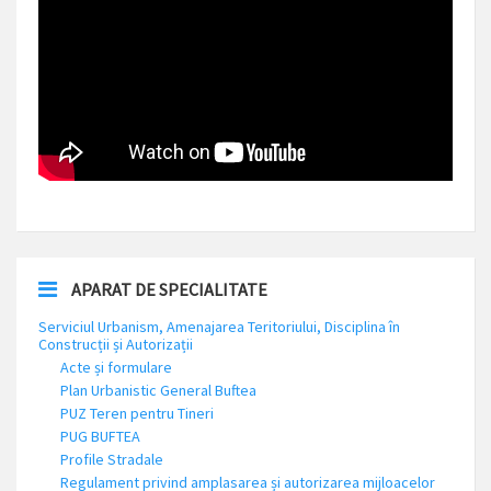
APARAT DE SPECIALITATE
Serviciul Urbanism, Amenajarea Teritoriului, Disciplina în
Construcții și Autorizații
Acte și formulare
Plan Urbanistic General Buftea
PUZ Teren pentru Tineri
PUG BUFTEA
Profile Stradale
Regulament privind amplasarea și autorizarea mijloacelor