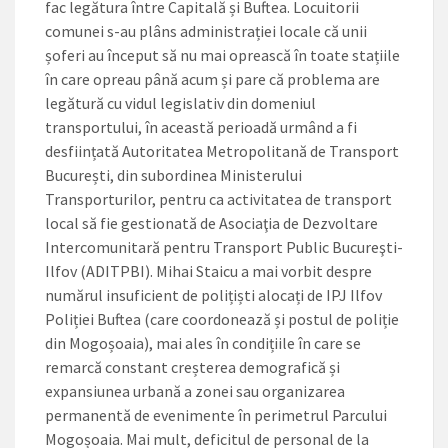
fac legătura între Capitală și Buftea. Locuitorii
comunei ­s-au plâns administrației locale că unii
șoferi au început să nu mai oprească în toate stațiile
în care opreau până acum și pare că problema are
legătură cu vidul legislativ din domeniul
transportului, în această perioadă urmând a fi
desființată Autoritatea Metropolitană de Transport
București, din subordinea Ministerului
Transporturilor, pentru ca activitatea de transport
local să fie gestionată de Asociaţia de Dezvoltare
Intercomunitară pentru Transport Public Bucureşti-
Ilfov (ADITPBI). Mihai Stai­cu a mai vorbit despre
numărul insuficient de polițiști alocați de IPJ Ilfov
Poliției Buftea (care coordonează și postul de poliție
din Mogoșoaia), mai ales în condițiile în care se
remarcă constant creșterea demografică și
expansiunea urbană a zonei sau organizarea
permanentă de evenimente în perimetrul Parcului
Mogoșoaia. Mai mult, deficitul de personal de la