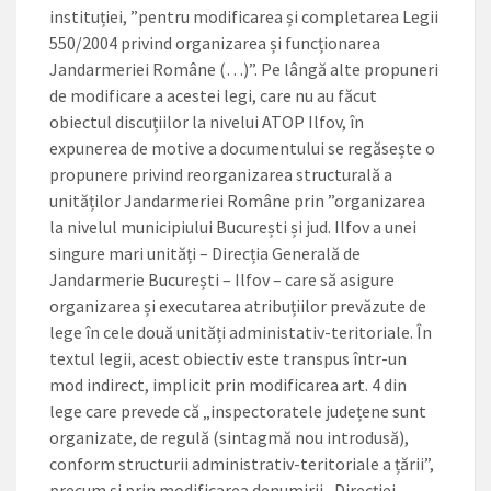
instituției, ”pentru modificarea și com­­pletarea Legii
550/2004 privind organizarea și funcționarea
Jandarmeriei Române (…)”. Pe lângă alte propuneri
de modificare a acestei legi, care nu au făcut
obiectul discuțiilor la nivelui ATOP Ilfov, în
expunerea de motive a documentului se regăsește o
propunere privind reorganizarea structurală a
unităților Jandarmeriei Române prin ”organizarea
la nivelul municipiului București și jud. Ilfov a unei
singure mari unități – Direcția Generală de
Jandarmerie București – Ilfov – care să asigure
organizarea și executarea atribuțiilor prevăzute de
lege în cele două unități administativ-teritoriale. În
textul legii, acest obiectiv este transpus într-un
mod indirect, implicit prin modificarea art. 4 din
lege care prevede că „inspectoratele județene sunt
organizate, de regulă (sintagmă nou introdusă),
conform structurii administrativ-teritoriale a țării”,
precum și prin modificarea denumirii „Direcției