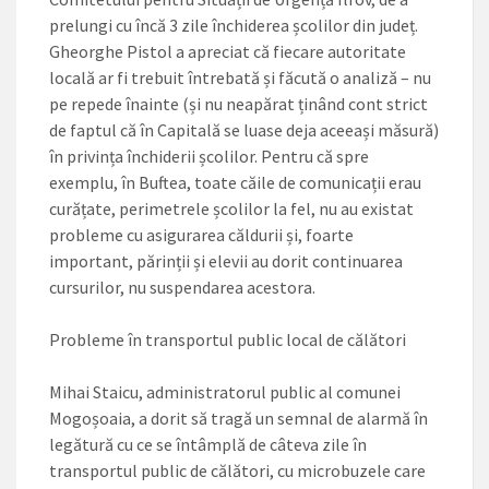
prelungi cu încă 3 zile închiderea școlilor din județ.
Gheorghe Pistol a apreciat că fiecare autoritate
locală ar fi trebuit întrebată și făcută o analiză – nu
pe repede înainte (și nu neapărat ținând cont strict
de faptul că în Capitală se luase deja aceeași măsură)
în privința închiderii școlilor. Pentru că spre
exemplu, în Buftea, toate căile de comunicații erau
curățate, perimetrele școlilor la fel, nu au existat
probleme cu asigurarea căldurii și, foarte
important, părinții și elevii au dorit conti­nuarea
cursurilor, nu suspendarea acestora.
Probleme în transportul public local de călători
Mihai Staicu, administratorul public al comunei
Mogoșoaia, a dorit să tragă un semnal de alarmă în
legătură cu ce se întâmplă de câteva zile în
transportul public de călători, cu microbuzele care