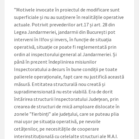
”Motivele invocate în proiectul de modificare sunt
superficiale și nu au susținere în realitățile operative
actuale. Potrivit prevederilor art.17 și art. 28 din
Legea Jandarmeriei, jandarmii din București pot
interveni în Ilfov și invers, în funcție de situația
operativă, situație ce poate fi reglementată prin
ordin al inspectorului general al Jandarmeriei. Și
până în prezent îndeplinirea misiunilor
Inspectoratului a decurs în bune condiții pe toate
palierele operaționale, fapt care nu justifică această
măsură. Entitatea structurală nou creată și
supradimensionată nu este viabilă. Era de dorit
întărirea structurii Inspectoratului Județean, prin
crearea de structuri de mică amploare dislocate în
zonele ”fierbinți” ale județului, care se puteau plia
mai ușor pe situația operativă, pe nevoile
cetățenilor, pe necesitățile de cooperare
interinstituțională cu celelalte structuri ale M.A.I.