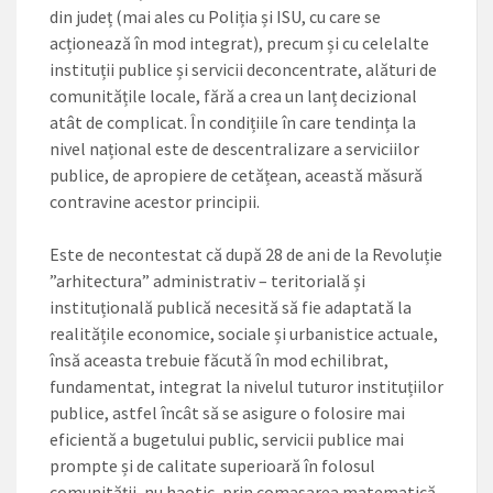
din județ (mai ales cu Poliția și ISU, cu care se
acționează în mod integrat), precum și cu celelalte
instituții publice și servicii deconcentrate, alături de
comunitățile locale, fără a crea un lanț decizional
atât de complicat. În condițiile în care tendința la
nivel național este de descentralizare a serviciilor
publice, de apropiere de cetățean, această măsură
contravine acestor principii.
Este de necontestat că după 28 de ani de la Revoluție
”arhitectura” administrativ – teritorială și
instituțională publică necesită să fie adaptată la
realitățile economice, sociale și urbanistice actuale,
însă aceasta trebuie făcută în mod echilibrat,
fundamentat, integrat la nivelul tuturor instituțiilor
publice, astfel încât să se asigure o folosire mai
eficientă a bugetului public, servicii publice mai
prompte și de calitate superioară în folosul
comunității, nu haotic, prin comasarea matematică