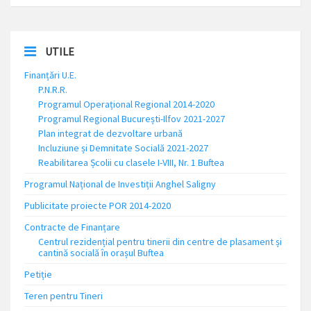
UTILE
Finanțări U.E.
P.N.R.R.
Programul Operațional Regional 2014-2020
Programul Regional București-Ilfov 2021-2027
Plan integrat de dezvoltare urbană
Incluziune și Demnitate Socială 2021-2027
Reabilitarea Școlii cu clasele I-VIII, Nr. 1 Buftea
Programul Național de Investiții Anghel Saligny
Publicitate proiecte POR 2014-2020
Contracte de Finanțare
Centrul rezidențial pentru tinerii din centre de plasament și
cantină socială în orașul Buftea
Petiție
Teren pentru Tineri