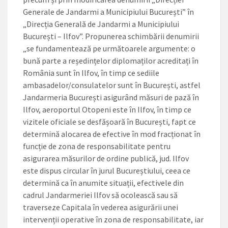
Generale de Jandarmi a Municipiului București” în
„Direcția Generală de Jandarmi a Municipiului
București – Ilfov”. Propunerea schimbării denumirii
„se fundamentează pe următoarele argumente: o
bună parte a reședințelor diplomaților acreditați în
România sunt în Ilfov, în timp ce sediile
ambasadelor/consulatelor sunt în București, astfel
Jandarmeria București asigurând măsuri de pază în
Ilfov, aeroportul Otopeni este în Ilfov, în timp ce
vizitele oficiale se desfășoară în București, fapt ce
determină alocarea de efective în mod fracționat în
funcție de zona de responsabilitate pentru
asigurarea măsurilor de ordine publică, jud. Ilfov
este dispus circular în jurul Bucureștiului, ceea ce
determină ca în anumite situații, efectivele din
cadrul Jandarmeriei Ilfov să ocolească sau să
traverseze Capitala în vederea asigurării unei
intervenții operative în zona de responsabilitate, iar