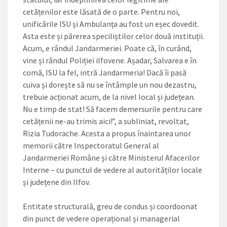
cetățenilor este lăsată de o parte. Pentru noi,
unificările ISU și Ambulanța au fost un eșec dovedit.
Asta este și părerea speciliștilor celor două instituții.
Acum, e rândul Jandarmeriei. Poate că, în curând,
vine și rândul Poliției ilfovene. Așadar, Salvarea e în
comă, ISU la fel, intră Jandarmeria! Dacă îi pasă
cuiva și dorește să nu se întâmple un nou de­zastru,
trebuie acționat acum, de la nivel local și județean.
Nu e timp de stat! Să facem demersurile pentru care
cetățenii ne-au trimis aici!”, a subliniat, revoltat,
Rizia Tudorache. Acesta a propus înaintarea unor
memorii către Inspectoratul General al
Jandarmeriei Române și către Ministerul Afacerilor
Interne – cu punctul de vedere al autorităților locale
și județene din Ilfov.
Entitate structurală, greu de condus și coordoonat
din punct de vedere operațional și managerial