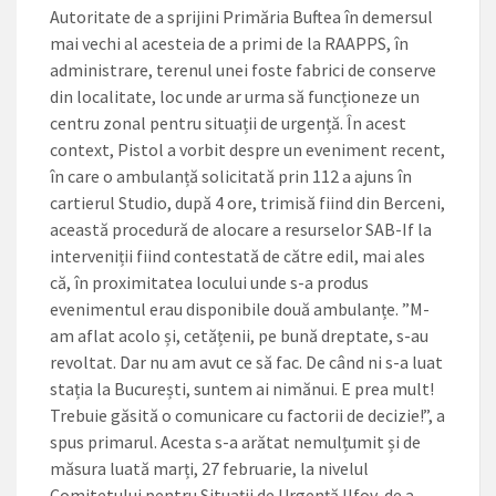
Autoritate de a sprijini Primăria Buftea în demersul
mai vechi al acesteia de a primi de la RAAPPS, în
administrare, terenul unei foste fabrici de conserve
din localitate, loc unde ar urma să funcționeze un
centru zonal pentru situații de urgență. În acest
context, Pistol a vorbit despre un eveniment recent,
în care o ambulanță solicitată prin 112 a ajuns în
cartierul Studio, după 4 ore, trimisă fiind din Berceni,
această procedură de alocare a resurselor SAB-If la
interveniții fiind contestată de către edil, mai ales
că, în proximitatea locului unde s-a produs
evenimentul erau disponibile două ambulanțe. ”M-
am aflat acolo și, cetățenii, pe bună dreptate, s-au
revoltat. Dar nu am avut ce să fac. De când ni s-a luat
stația la București, suntem ai nimănui. E prea mult!
Trebuie găsită o comunicare cu factorii de decizie!”, a
spus primarul. Acesta s-a arătat nemulțumit și de
măsura luată marți, 27 februarie, la nivelul
Comitetului pentru Situații de Urgență Ilfov, de a