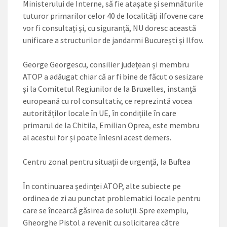
Ministerului de Interne, să fie atașate și semnăturile
tuturor primarilor celor 40 de localități ilfovene care
vor fi consultați și, cu siguranță, NU doresc această
unificare a structurilor de jandarmi București și Ilfov.
George Georgescu, consilier județean și membru
ATOP a adăugat chiar că ar fi bine de făcut o sesizare
și la Comitetul Regiunilor de la Bruxelles, instanță
europeană cu rol consultativ, ce reprezintă vocea
autorităților locale în UE, în condițiile în care
primarul de la Chitila, Emilian Oprea, este membru
al acestui for și poate înlesni acest demers.
Centru zonal pentru situații de urgență, la Buftea
În continuarea ședinței ATOP, alte subiecte pe
ordinea de zi au punctat problematici locale pentru
care se încearcă găsirea de soluții. Spre exemplu,
Gheorghe Pistol a revenit cu solicitarea către