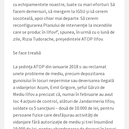
cu echipamentele noastre, luate cu mari eforturi. Să
facem demersuri, să mergem la IGSU și să cerem
socoteală, apoi chiar mai departe. Să cerem
reconfigurarea Planului de intervenție la incendiile
care se produc în Ilfov!”, spunea, în urmă cu o lună de
zile, Rizia Tudorache, președintele ATOP Ilfov.
Se face treabă
La ședința ATOP din ianuarie 2018 s-au reclamat
unele probleme de mediu, precum depozitarea
gunoiului în locuri nepermise sau deversarea ilegală
a vidanjelor. Acum, Emil Grigore, șeful Gărzii de
Mediu Ilfov a precizat că, numai în februarie au avut
loc 4 acțiuni de control, alături de Jandarmeria Ilfov,
soldate cu 5 sancțiuni – două de 10.000 de lei, pentru
persoane fizice care desfășurau activități de
vidanjare fără autorizație de mediu și trei însumând
19.000 de lei, pentru abandonarea de deșeuri în locuri