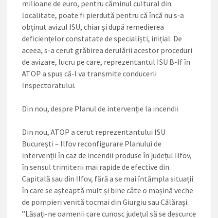
milioane de euro, pentru căminul cultural din
localitate, poate fi pierdută pentru că încă nu s-a
obținut avizul ISU, chiar și după remedierea
deficiențelor constatate de specialiști, inițial. De
aceea, s-a cerut grăbirea derulării acestor proceduri
de avizare, lucru pe care, reprezentantul ISU B-If în
ATOP a spus ­că-l va transmite conducerii
Inspectoratului.
Din nou, despre Planul de intervenție la incendii
Din nou, ATOP a cerut reprezentantului ISU
București – Ilfov reconfigurare Planului de
intervenții în caz de incendii produse în județul Ilfov,
în sensul trimiterii mai rapide de efective din
Capitală sau din Ilfov, fără a se mai întâmpla situații
în care se așteaptă mult și bine câte o mașină veche
de pompieri venită tocmai din Giurgiu sau Călărași.
”Lăsați-ne oamenii care cunosc județul să se descurce