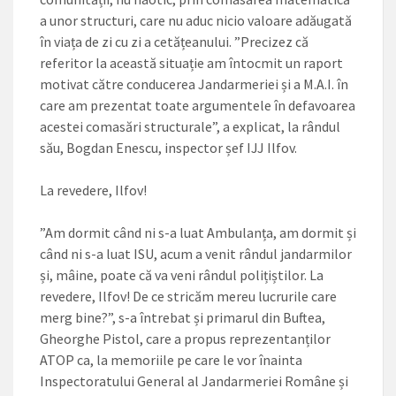
a unor structuri, care nu aduc nicio valoare adăugată
în viața de zi cu zi a cetățeanului. ”Precizez că
referitor la această situație am întocmit un raport
motivat către conducerea Jandarmeriei și a M.A.I. în
care am prezentat toate argumentele în defavoarea
acestei comasări structurale”, a explicat, la rândul
său, Bogdan Enescu, inspector șef IJJ Ilfov.
La revedere, Ilfov!
”Am dormit când ni s-a luat Ambulanța, am dormit și
când ni s-a luat ISU, acum a venit rândul jandarmilor
și, mâine, poate că va veni rândul polițiștilor. La
revedere, Ilfov! De ce stricăm mereu lucrurile care
merg bine?”, s-a întrebat și primarul din Buftea,
Gheorghe Pistol, care a propus reprezentanților
ATOP ca, la memoriile pe care le vor înainta
Inspectoratului General al Jandarmeriei Române și