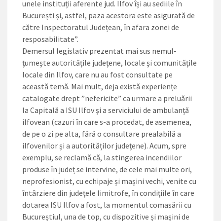
unele instituții aferente jud. Ilfov își au sediile în
București și, astfel, paza acestora este asigurată de
către Inspectoratul Județean, în afara zonei de
resposabilitate”.
Demersul ­legislativ pre­zentat mai sus ne­mul­
țumește ­auto­rită­ți­le județene, locale și co­mu­nitățile
locale din Ilfov, care nu au fost consultate pe
această temă. Mai mult, deja există experiențe
catalogate drept ”nefericite” ca urmare a preluării
la Capitală a ISU Ilfov și a serviciului de ambulanță
ilfovean (cazuri în care s-a procedat, de asemenea,
de pe o zi pe alta, fără o consultare prealabilă a
ilfovenilor și a autorităților județene). Acum, spre
exemplu, se reclamă că, la stingerea incendiilor
produse în județ se intervine, de cele mai multe ori,
neprofesionist, cu echipaje și mașini vechi, venite cu
întârziere din județele limitrofe, în condițiile în care
dotarea ISU Ilfov a fost, la momentul comasării cu
Bucureștiul, una de top, cu dispozitive și mașini de