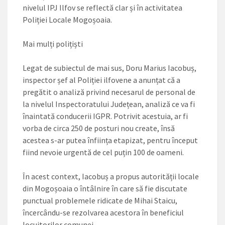
nivelul IPJ Ilfov se reflectă clar și în activitatea
Poliției Locale Mogoșoaia.
Mai mulți polițiști
Legat de subiectul de mai sus, Doru Marius Iacobuș,
inspector șef al Poliției ilfovene a anunțat că a
pregătit o analiză privind necesarul de personal de
la nivelul Inspectoratului Județean, analiză ce va fi
înaintată conducerii IGPR. Potrivit acestuia, ar fi
vorba de circa 250 de posturi nou create, însă
acestea s-ar putea înființa etapizat, pentru început
fiind nevoie urgentă de cel puțin 100 de oameni.
În acest ­context, Iacobuș a propus au­to­ri­tății locale
din Mogo­șoa­ia o întâlnire în care să fie discutate
punctual problemele ridicate de Mihai ­Staicu,
încercându-se rezolvarea acestora în beneficiul
locuitorilor comunei.