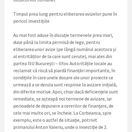
Timpul prea lung pentru eliberarea avizelor pune în
pericol investițiile
Au mai fost aduse în discuție termenele prea mari,
duse până la limita permisă de lege, pentru
eliberarea unor avize (pe lângă numărul acestora și
al entrităților de la care sunt cerute), mai ales din
partea ISU București – Ilfov. Autoritățile locale au
reclamat că riscă să piardă finanțări importante, în
condițiile în care unele dosare ale unor proiecte ce
urmează a se derula sunt respinse la avizare inițială,
din diferite motive. Apoi, chiar dacă deficiențele sunt
reme­diate, se așteapă noi termene de avizare, iar
perioadele de depunere a cererilor de finanțare, de
cele mai multe ori, se încheie. La Corbeanca, spre
exemplu, este o astfel de situație, potrivit
primarului Anton Valeriu, unde o investiție de 2