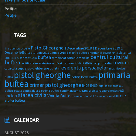
Petiție
Petiție
TAGS
#PistolGheorghe
#faptenuvorbe
1 Decembrie 2018
1 Decembrie 2019
1
Decembrie Buftea
asistenta
1 iunie 2017
1 iunie 2018
8 martie buftea
anduranta ecvestra\
centrul cultural
buftea
sociala
biserica studio
campionat balcanic
canicula
buftea
COVID-19
CFR Buftea
certificat de casatorie
certificat de deces
cod portocaliu
evidenta persoanelor
eliberare buletin
cupa csta
cupa shagya
mos nicolae
primaria
pistol gheorghe
buftea
politia locala buftea
buftea
primar pistol gheorghe
R402
R469
raja
sabie
scoala 1
shagya
buftea
scoala gimnaziala 1
scrima buftea
semimaraton
sistare energie electrică
starea civila
spclep
Vointa Buftea
ziua
ziua eroilor 2017
ziua eroilor 2018
eroilor buftea
CALENDAR
AUGUST 2026