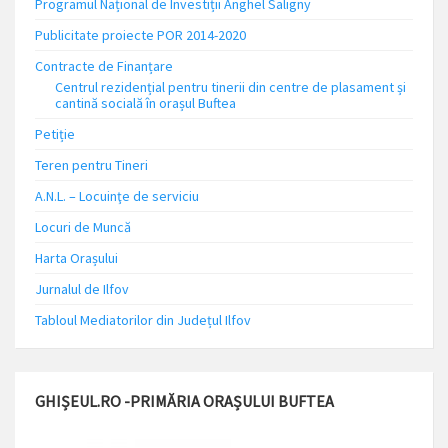
Programul Național de Investiții Anghel Saligny
Publicitate proiecte POR 2014-2020
Contracte de Finanțare
Centrul rezidențial pentru tinerii din centre de plasament și
cantină socială în orașul Buftea
Petiție
Teren pentru Tineri
A.N.L. – Locuinţe de serviciu
Locuri de Muncă
Harta Orașului
Jurnalul de Ilfov
Tabloul Mediatorilor din Județul Ilfov
GHIȘEUL.RO -PRIMĂRIA ORAȘULUI BUFTEA