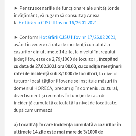
► Pentru scenariile de funcționare ale unităților de
învățământ, vă rugăm să consultați Anexa
la
Hotărârea CJSU Ilfov nr. 16/26.02.2021
.
► Conform
Hotărârii CJSU Ilfov nr. 17/26.02.2021
,
având în vedere că rata de incidență cumulată a
cazurilor din ultimele 14 zile, la nivelul întregului
județ Ilfov, este de 2,79/1000 de locuitori,
începând
cu data de 27.02.2021 ora 00.00, cu condiția menținerii
ratei de incidență sub 3/1000 de locuitori
, la nivelul
tuturor localităților ilfovene se instituie măsuri în
domeniul HORECA, precum și în domeniul cultural,
divertisment și recreativ în funcție de rata de
incidență cumulată calculată la nivel de localitate,
după cum urmează:
a) Localități în care incidența cumulată a cazurilor în
ultimele 14 zile este mai mare de 3/1000 de