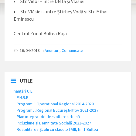
Str. Viilor – între DN1a și Vlăsiei
Str. Vlăsiei – între Știrbey Vodă și Str. Mihai
Eminescu
Centrul Zonal Buftea Raja
16/04/2018 in
Anunturi
,
Comunicate
UTILE
Finanțări U.E.
P.N.R.R.
Programul Operațional Regional 2014-2020
Programul Regional București-Ilfov 2021-2027
Plan integrat de dezvoltare urbană
Incluziune și Demnitate Socială 2021-2027
Reabilitarea Școlii cu clasele I-VIII, Nr. 1 Buftea