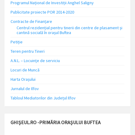
Programul Național de Investiții Anghel Saligny
Publicitate proiecte POR 2014-2020
Contracte de Finanțare
Centrul rezidențial pentru tinerii din centre de plasament și
cantină socială în orașul Buftea
Petiție
Teren pentru Tineri
A.N.L. – Locuinţe de serviciu
Locuri de Muncă
Harta Orașului
Jurnalul de Ilfov
Tabloul Mediatorilor din Județul Ilfov
GHIȘEUL.RO -PRIMĂRIA ORAȘULUI BUFTEA