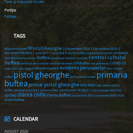
Taxe și impozite locale
Petiție
Petiție
TAGS
#PistolGheorghe
#faptenuvorbe
1 Decembrie 2018
1 Decembrie 2019
1
Decembrie Buftea
asistenta
1 iunie 2017
1 iunie 2018
8 martie buftea
anduranta ecvestra\
centrul cultural
buftea
sociala
biserica studio
campionat balcanic
canicula
buftea
COVID-19
CFR Buftea
certificat de casatorie
certificat de deces
cod portocaliu
evidenta persoanelor
eliberare buletin
cupa csta
cupa shagya
mos nicolae
primaria
pistol gheorghe
buftea
politia locala buftea
buftea
primar pistol gheorghe
R402
R469
raja
sabie
scoala 1
shagya
buftea
scoala gimnaziala 1
scrima buftea
semimaraton
sistare energie electrică
starea civila
spclep
Vointa Buftea
ziua
ziua eroilor 2017
ziua eroilor 2018
eroilor buftea
CALENDAR
AUGUST 2026