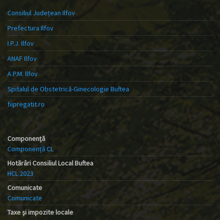
Consiliul Județean Ilfov
Prefectura Ilfov
I.P.J. Ilfov
ANAF Ilfov
A.P.M. Ilfov
Spitalul de Obstetrică-Ginecologie Buftea
fiipregatit.ro
Componență
Componență CL
Hotărâri Consiliul Local Buftea
HCL 2023
Comunicate
Comunicate
Taxe și impozite locale