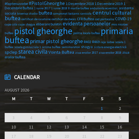
#PistolGheorghe
#faptenuvorbe
1 Decembrie 2018
1 Decembrie 2019
1
Decembrie Buftea
asistenta
1 iunie 2017
1 iunie 2018
8 martie buftea
anduranta ecvestra\
centrul cultural
buftea
sociala
biserica studio
campionat balcanic
canicula
buftea
COVID-19
CFR Buftea
certificat de casatorie
certificat de deces
cod portocaliu
evidenta persoanelor
eliberare buletin
cupa csta
cupa shagya
mos nicolae
primaria
pistol gheorghe
buftea
politia locala buftea
buftea
primar pistol gheorghe
R402
R469
raja
sabie
scoala 1
shagya
buftea
scoala gimnaziala 1
scrima buftea
semimaraton
sistare energie electrică
starea civila
spclep
Vointa Buftea
ziua
ziua eroilor 2017
ziua eroilor 2018
eroilor buftea
CALENDAR
AUGUST 2026
M
T
W
T
F
S
S
1
2
3
4
5
6
7
8
9
10
11
12
13
14
15
16
17
18
19
20
21
22
23