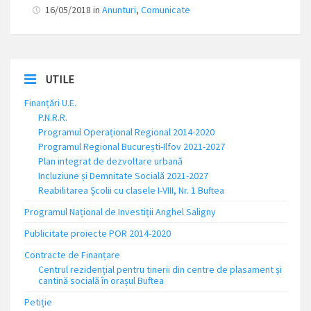
16/05/2018 in
Anunturi
,
Comunicate
UTILE
Finanțări U.E.
P.N.R.R.
Programul Operațional Regional 2014-2020
Programul Regional București-Ilfov 2021-2027
Plan integrat de dezvoltare urbană
Incluziune și Demnitate Socială 2021-2027
Reabilitarea Școlii cu clasele I-VIII, Nr. 1 Buftea
Programul Național de Investiții Anghel Saligny
Publicitate proiecte POR 2014-2020
Contracte de Finanțare
Centrul rezidențial pentru tinerii din centre de plasament și
cantină socială în orașul Buftea
Petiție