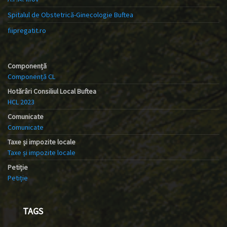
Spitalul de Obstetrică-Ginecologie Buftea
fiipregatit.ro
Componență
Componență CL
Hotărâri Consiliul Local Buftea
HCL 2023
Comunicate
Comunicate
Taxe și impozite locale
Taxe și impozite locale
Petiție
Petiție
TAGS