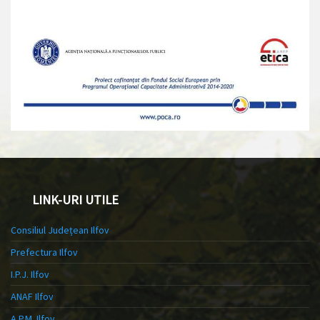
LINK-URI UTILE
Consiliul Județean Ilfov
Prefectura Ilfov
I.P.J. Ilfov
ANAF Ilfov
A.P.M. Ilfov