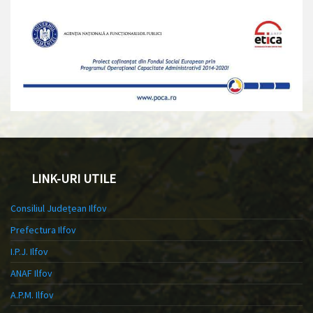
LINK-URI UTILE
Consiliul Județean Ilfov
Prefectura Ilfov
I.P.J. Ilfov
ANAF Ilfov
A.P.M. Ilfov