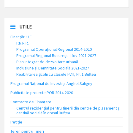
UTILE
Finanțări U.E.
P.N.R.R.
Programul Operațional Regional 2014-2020
Programul Regional București-Ilfov 2021-2027
Plan integrat de dezvoltare urbană
Incluziune și Demnitate Socială 2021-2027
Reabilitarea Școlii cu clasele I-VIII, Nr. 1 Buftea
Programul Național de Investiții Anghel Saligny
Publicitate proiecte POR 2014-2020
Contracte de Finanțare
Centrul rezidențial pentru tinerii din centre de plasament și
cantină socială în orașul Buftea
Petiție
Teren pentru Tineri