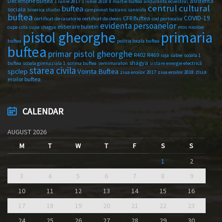
Decembrie Buftea
asistenta
1 iunie 2017
1 iunie 2018
8 martie buftea
anduranta ecvestra\
centrul cultural
buftea
sociala
biserica studio
campionat balcanic
canicula
buftea
COVID-19
CFR Buftea
certificat de casatorie
certificat de deces
cod portocaliu
evidenta persoanelor
eliberare buletin
cupa csta
cupa shagya
mos nicolae
primaria
pistol gheorghe
buftea
politia locala buftea
buftea
primar pistol gheorghe
R402
R469
raja
sabie
scoala 1
shagya
buftea
scoala gimnaziala 1
scrima buftea
semimaraton
sistare energie electrică
starea civila
spclep
Vointa Buftea
ziua
ziua eroilor 2017
ziua eroilor 2018
eroilor buftea
CALENDAR
AUGUST 2026
M
T
W
T
F
S
S
1
2
3
4
5
6
7
8
9
10
11
12
13
14
15
16
17
18
19
20
21
22
23
24
25
26
27
28
29
30