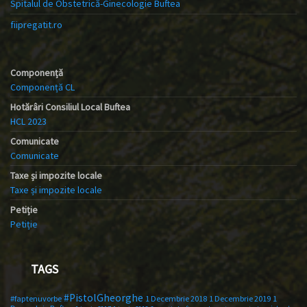
Spitalul de Obstetrică-Ginecologie Buftea
fiipregatit.ro
Componență
Componență CL
Hotărâri Consiliul Local Buftea
HCL 2023
Comunicate
Comunicate
Taxe și impozite locale
Taxe și impozite locale
Petiție
Petiție
TAGS
#PistolGheorghe
#faptenuvorbe
1 Decembrie 2018
1 Decembrie 2019
1