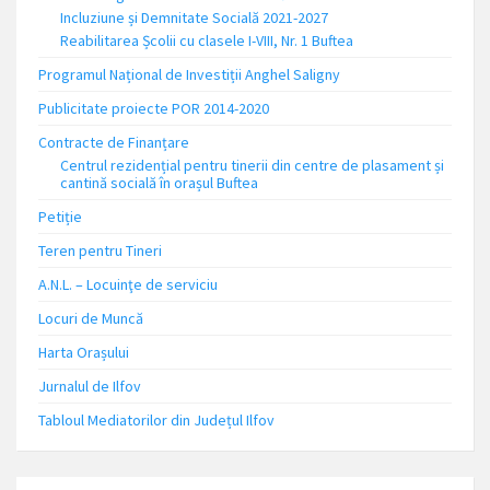
Incluziune și Demnitate Socială 2021-2027
Reabilitarea Școlii cu clasele I-VIII, Nr. 1 Buftea
Programul Național de Investiții Anghel Saligny
Publicitate proiecte POR 2014-2020
Contracte de Finanțare
Centrul rezidențial pentru tinerii din centre de plasament și
cantină socială în orașul Buftea
Petiție
Teren pentru Tineri
A.N.L. – Locuinţe de serviciu
Locuri de Muncă
Harta Orașului
Jurnalul de Ilfov
Tabloul Mediatorilor din Județul Ilfov