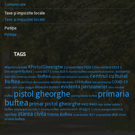
Comunicate
Taxe și impozite locale
Taxe și impozite locale
Petiție
Petiție
TAGS
#PistolGheorghe
#faptenuvorbe
1 Decembrie 2018
1 Decembrie 2019
1
Decembrie Buftea
asistenta
1 iunie 2017
1 iunie 2018
8 martie buftea
anduranta ecvestra\
centrul cultural
buftea
sociala
biserica studio
campionat balcanic
canicula
buftea
COVID-19
CFR Buftea
certificat de casatorie
certificat de deces
cod portocaliu
evidenta persoanelor
eliberare buletin
cupa csta
cupa shagya
mos nicolae
primaria
pistol gheorghe
buftea
politia locala buftea
buftea
primar pistol gheorghe
R402
R469
raja
sabie
scoala 1
shagya
buftea
scoala gimnaziala 1
scrima buftea
semimaraton
sistare energie electrică
starea civila
spclep
Vointa Buftea
ziua
ziua eroilor 2017
ziua eroilor 2018
eroilor buftea