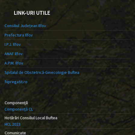
LINK-URI UTILE
Consiliul Județean Ilfov
Prefectura Ilfov
I.P.J. Ilfov
ANAF Ilfov
A.P.M. Ilfov
Spitalul de Obstetrică-Ginecologie Buftea
fiipregatit.ro
Componență
Componență CL
Hotărâri Consiliul Local Buftea
HCL 2023
Comunicate